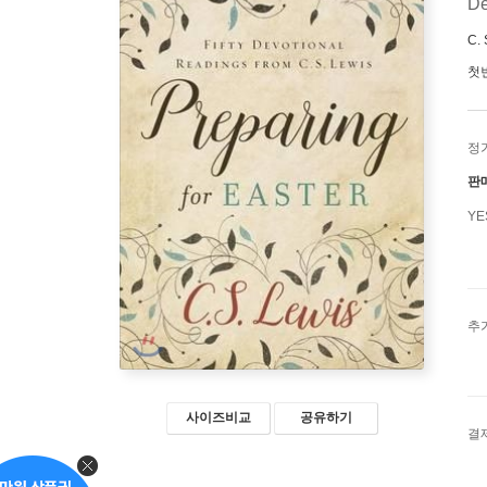
De
C.
첫
정
판
Y
추
사이즈비교
공유하기
결