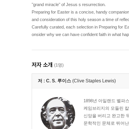
"grand miracle" of Jesus s resurrection.
Preparing for Easter is a concise, handy companion f
and consideration of this holy season a time of refl
Carefully curated, each selection in Preparing for Ea
onsider why we can have confident faith in what ha
저자 소개
(1명)
저 :
C. S. 루이스
(Clive Staples Lewis)
1898년 아일랜드 벨파스
케임브리지의 모들린 칼
신앙을 버리고 완고한 무
문학적인 문체로 뛰어난 저