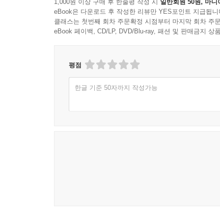
1,000원 이상 구매 후 한줄평 작성 시
일반회원 50원, 마니
eBook은 다운로드 후 작성한 리뷰만 YES포인트 지급됩니
클래스는 첫번째 회차 주문확정 시점부터 마지막 회차 주문
eBook 페이백, CD/LP, DVD/Blu-ray, 패션 및 판매금
평점
한글 기준 50자까지 작성가능