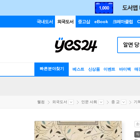
국내도서
외국도서
중고샵
eBook
크레마클럽
C
빠른분야찾기
베스트
신상품
이벤트
바이백
매
웰컴
외국도서
인문 사회
종 교
기
소
직