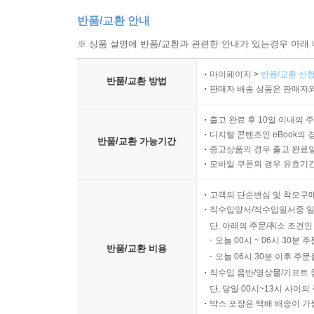
반품/교환 안내
※ 상품 설명에 반품/교환과 관련한 안내가 있는경우 아래 
마이페이지 >
반품/교환 신청
반품/교환 방법
판매자 배송 상품은 판매자와
출고 완료 후 10일 이내의 
디지털 콘텐츠인 eBook의 
반품/교환 가능기간
중고상품의 경우 출고 완료일
모바일 쿠폰의 경우 유효기간(
고객의 단순변심 및 착오구
직수입양서/직수입일서중 일
단, 아래의 주문/취소 조건인
오늘 00시 ~ 06시 30분 
반품/교환 비용
오늘 06시 30분 이후 주문
직수입 음반/영상물/기프트 
단, 당일 00시~13시 사이
박스 포장은 택배 배송이 가