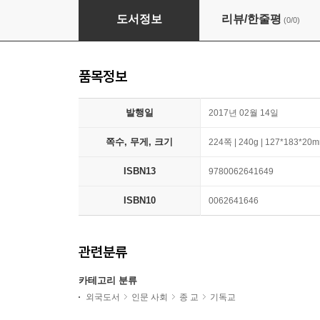
Preparing for Easter: Fifty Devotional Readi
도서정보
리뷰/한줄평
(0/0)
품목정보
발행일
2017년 02월 14일
쪽수, 무게, 크기
224쪽 | 240g | 127*183*20
ISBN13
9780062641649
ISBN10
0062641646
관련분류
카테고리 분류
외국도서
인문 사회
종 교
기독교