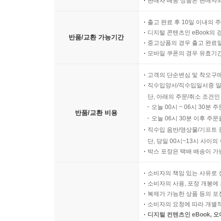
판매자 배송 상품은 판매자와
출고 완료 후 10일 이내의 
디지털 콘텐츠인 eBook의 
반품/교환 가능기간
중고상품의 경우 출고 완료일
모바일 쿠폰의 경우 유효기간(
고객의 단순변심 및 착오구
직수입양서/직수입일서중 일
단, 아래의 주문/취소 조건인
오늘 00시 ~ 06시 30분 
반품/교환 비용
오늘 06시 30분 이후 주문
직수입 음반/영상물/기프트 
단, 당일 00시~13시 사이
박스 포장은 택배 배송이 가
소비자의 책임 있는 사유로 
소비자의 사용, 포장 개봉에 
복제가 가능한 상품 등의 포장을 
소비자의 요청에 따라 개별
디지털 컨텐츠인 eBook, 