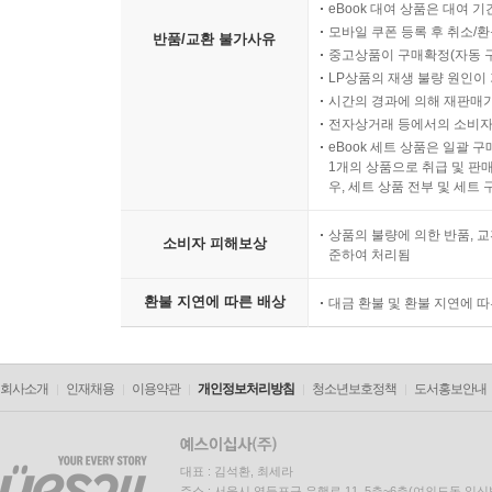
eBook 대여 상품은 대여 기
모바일 쿠폰 등록 후 취소/환
반품/교환 불가사유
중고상품이 구매확정(자동 
LP상품의 재생 불량 원인이 기
시간의 경과에 의해 재판매가
전자상거래 등에서의 소비자
eBook 세트 상품은 일괄 
1개의 상품으로 취급 및 판매
우, 세트 상품 전부 및 세트
상품의 불량에 의한 반품, 교
소비자 피해보상
준하여 처리됨
환불 지연에 따른 배상
대금 환불 및 환불 지연에 
회사소개
인재채용
이용약관
개인정보처리방침
청소년보호정책
도서홍보안내
대표 : 김석환, 최세라
주소 : 서울시 영등포구 은행로 11, 5층~6층(여의도동,일신