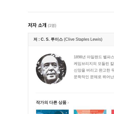
저자 소개
(1명)
저 :
C. S. 루이스
(Clive Staples Lewis)
1898년 아일랜드 벨파스
케임브리지의 모들린 칼
신앙을 버리고 완고한 무
문학적인 문체로 뛰어난 저
작가의 다른 상품