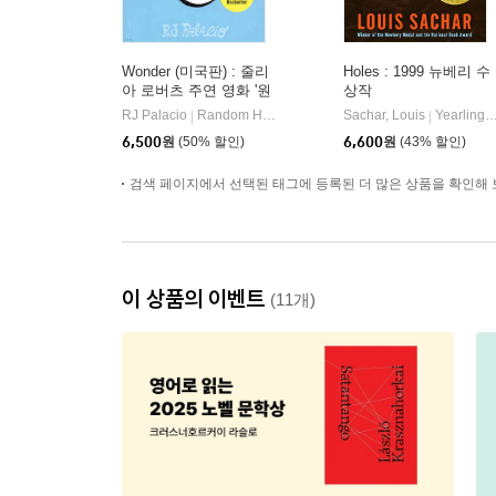
Wonder (미국판) : 줄리
Holes : 1999 뉴베리 수
아 로버츠 주연 영화 '원
상작
더' 원작 소설
RJ Palacio
Random House
Sachar, Louis
Yearling Books
|
|
6,500
원
(50% 할인)
6,600
원
(43% 할인)
검색 페이지에서 선택된 태그에 등록된 더 많은 상품을 확인해 
이 상품의 이벤트
(11개)