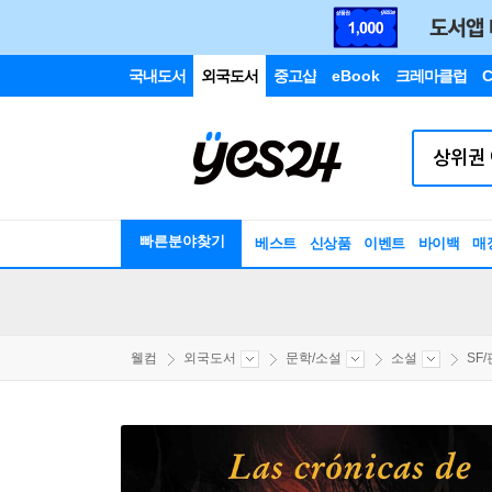
국내도서
외국도서
중고샵
eBook
크레마클럽
C
빠른분야찾기
베스트
신상품
이벤트
바이백
매
웰컴
외국도서
문학/소설
소설
SF