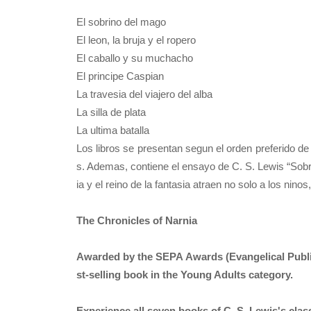
El sobrino del mago
El leon, la bruja y el ropero
El caballo y su muchacho
El principe Caspian
La travesia del viajero del alba
La silla de plata
La ultima batalla
Los libros se presentan segun el orden preferido de 
s. Ademas, contiene el ensayo de C. S. Lewis “Sobre
ia y el reino de la fantasia atraen no solo a los nino
The Chronicles of Narnia
Awarded by the SEPA Awards (Evangelical Publish
st-selling book in the Young Adults category.
Experience all seven books of C. S. Lewis's clas