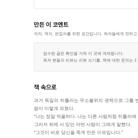
4장 시의원이 되기로 결심한 변호사
도덕적 기준의 척도
만든 이 코멘트
크리스마스에 보낸 26통의 편지
저자, 역자, 편집자를 위한 공간입니다. 독자들에게 전하고
볼펜과 전화기만으로 충분한 직업
결심, 그리고 특별한 인연
접수된 글은 확인을 거쳐 이 곳에 게재됩니다.
5장 승리의 비밀
독자 분들의 리뷰는 리뷰 쓰기를, 책에 대한 문의는 1:
밥을 얻어먹고 다닌 후보
자장면에 얽힌 역전의 비밀
상대를 인정해야 변할 수 있다
책 속으로
거지와의 겸상
과거 독일의 히틀러는 무소불위의 권력으로 그를 
6장 주민과 구청이 하나 되는 힘
람이 이렇게 외쳤다.
노점상 파라솔마다 걸린 선거 홍보물
“나는 정말 억울하다. 나는 다른 사람처럼 히틀러에
구청장이 뭐하는 자리이지?
그러자 뒤에 서 있던 어떤 사람이 그에게 말했다.
물난리 현장에서 얻은 깨달음
“그것이 바로 당신을 죽게 만든 이유입니다.”