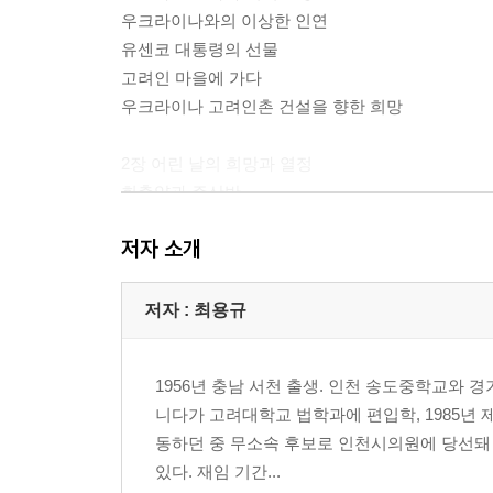
우크라이나와의 이상한 인연
유센코 대통령의 선물
고려인 마을에 가다
우크라이나 고려인촌 건설을 향한 희망
2장 어린 날의 희망과 열정
회충약과 주산반
'도장밥' 꼬마의 자존심
저자 소개
어머니가 마련해주신 공부방
'상어와 메기'의 일화가 북돋아주는 도전의지
노력 없이 저절로 좋아지는 것은 없다
저자 : 최용규
3장 검사가 되기 위한 도전
1956년 충남 서천 출생. 인천 송도중학교와
공부에 매달렸던 신입 행원 시절
니다가 고려대학교 법학과에 편입학, 1985년 
선택에 후회는 없다
동하던 중 무소속 후보로 인천시의원에 당선돼
배수진 치는 인생
있다. 재임 기간...
날치기범을 석방한 검사시보