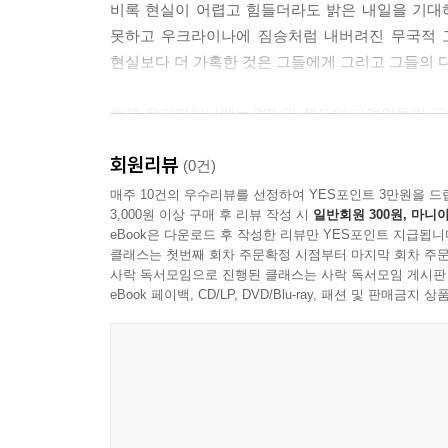
囊中之錐, 手不釋卷 (낭중지추, 수불석권)
비록 현실이 어렵고 힘들더라도 밝은 내일을 기대
못하고 우크라이나에 짐승처럼 내버려진 무국적 
사랑하는 친구에게
현실보다 더 가혹한 것은 그들에게 그리고 그들의 
현재 우크라이나에는 2만 명 정도의 고려인들이 국
물론이고, 아이들을 학교에 보내기도 힘들다. 
회원리뷰
생활하는가 하면 감시를 피해 허허벌판에서 노숙을
(0건)
가장 가혹하다.
매주 10건의 우수리뷰를 선정하여 YES포인트 3만원을 드
3,000원 이상 구매 후 리뷰 작성 시
일반회원 300원, 마니아
eBook은 다운로드 후 작성한 리뷰만 YES포인트 지급됩니
이러한 상황에 국회의원 최용규는 다른 누구에게도
클래스는 첫번째 회차 주문확정 시점부터 마지막 회차 주문
모든 것을 벗어던지고 떠나기로 결심한 것이다. 
사락 독서모임으로 진행된 클래스는 사락 독서모임 게시판
그는 우크라이나에서 식량난, 교역대상 등 우리가
eBook 페이백, CD/LP, DVD/Blu-ray, 패션 및 판매금
스스로가 새로운 희망을 만들어낼 힘을 찾을 수
지금까지의 고통과 시름을 벗어버리고 새로운 가치
오른 것이다.
인생은 끝없는 선택, 최선을 다하는 일에 후회란 없