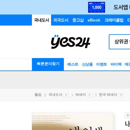
국내도서
외국도서
중고샵
eBook
크레마클럽
C
빠른분야찾기
베스트
신상품
이벤트
바이백
매
웰컴
국내도서
에세이
한국 에세이
소
내