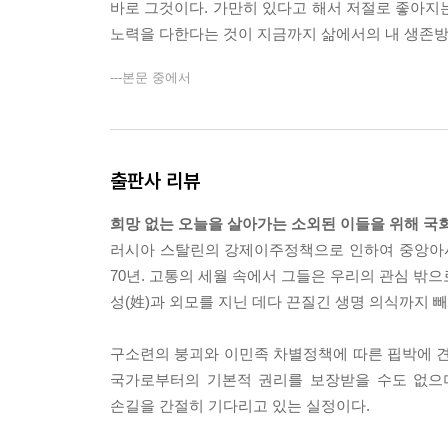
1천2백 명과 하나 되기
바로 그것이다. 가만히 있다고 해서 저절로 좋아지는
특별한 생일 케이크
노력을 다한다는 것이 지금까지 삶에서의 내 생존
대화와 타협 - '문화의 거리' 조성
---본문 중에서
새옹지마
7장 국회의원의 자리에서
「친일파재산환수법」과 시대정신의 승리
출판사 리뷰
「유아교육법」 제정의 유감
「최저임금법」 개정은 생존권의 문제
희망 없는 오늘을 살아가는 소외된 이들을 위해 국
인권의 무덤 「사회보호법」 폐지
러시아 스탈린의 강제이주정책으로 인하여 중앙아시
하고 싶지 않은 변명
70년. 고통의 세월 속에서 그들은 우리의 관심 밖
최연희 의원님에 대한 추억
성(姓)과 외모를 지닌 데다 끈질긴 생명 의식까지 
8장 지인들의 따뜻한 격려문
구소련의 붕괴와 이민족 차별정책에 따른 핍박에 
정의사회 구현을 위한 헌신
국가로부터의 기본적 권리를 보장받을 수도 없으며
人知座輿樂 不識肩輿苦 (인지좌여락 불식견여고)
손길을 간절히 기다리고 있는 실정이다.
감동과 희망