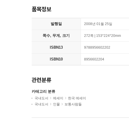
품목정보
발행일
2008년 01월 25일
쪽수, 무게, 크기
272쪽 | 153*224*20mm
ISBN13
9788956602202
ISBN10
8956602204
관련분류
카테고리 분류
국내도서
에세이
한국 에세이
국내도서
인물
보통사람들