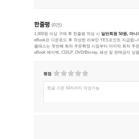
살아오면서 수없이 만나야 했던 갈림길들, 하지만 그
가치와 새로운 목표를 향한 희망이 숨어있었기 때문
한줄평
(0건)
누가 보더라도 훨씬 편안한 생활을 보장하는 국회
그의 삶에서 비롯되었다고 볼 수 있다. 비록 어린
1,000원 이상 구매 후 한줄평 작성 시
일반회원 50원, 마니
eBook은 다운로드 후 작성한 리뷰만 YES포인트 지급됩니
원하는 목표를 차례차례 달성하였다. 은행원에서 
클래스는 첫번째 회차 주문확정 시점부터 마지막 회차 주문
낙방이라는 고배를 마시기도 하였으나 끝까지 포기
eBook 페이백, CD/LP, DVD/Blu-ray, 패션 및 판매금
언제나 최선의 노력과 열정을 다하며 자신의 꿈을
결점이나 해악이라기보다는 오히려 삶에 활력을 불
평점
나는 인간의 노력을 존중하지, 운을 바라는 편은 아
한글 기준 50자까지 작성가능
알려고 할 필요는 없고 주어진 현실에서 최선을 다
인권 변호사로서 남을 돕는 일 역시 보람을 느끼
생각이 들었다. 그는 직접 민정을 살피며 국민들
시작된 그의 정치인생은 인천시의원 활동을 시작으
정치를 꿈꾸고, 좀 더 따뜻하며 신뢰할 수 있는
‘친일진상규명법’의 입법과 ‘사회보호법’ 폐지 등 