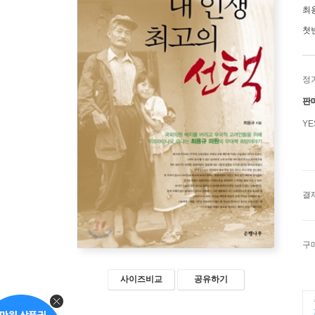
최
첫
정
판
Y
결
구
사이즈비교
공유하기