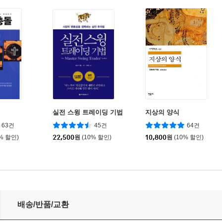
실전 스윙 트레이딩 기법
지상의 양식
63건
45건
64건
0% 할인)
22,500
원
(10% 할인)
10,800
원
(10% 할인)
배송/반품/교환