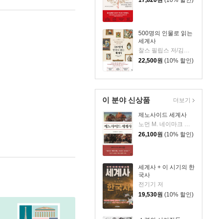
17,820
원
(10% 할인)
500명의 인물로 읽는
세계사
찰스 필립스 저/김봉중 감수/임지연 역
22,500
원
(10% 할인)
이 분야 신상품
더보기
제노사이드 세계사
노먼 M. 네이마크 저/김상기 역
26,100
원
(10% 할인)
세계사 + 이 시기의 한
국사
전기기 저
19,530
원
(10% 할인)