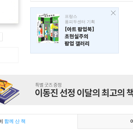
프랑스
퐁피두센터 기획
[아트 팝업북]
초현실주의
팝업 갤러리
들이
함께 산 책