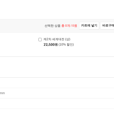
카트에 넣기
바로구
선택한 상품
총
0
개 /
0
원
제2차 세계대전 (상)
22,500
원
(10% 할인)
32mm