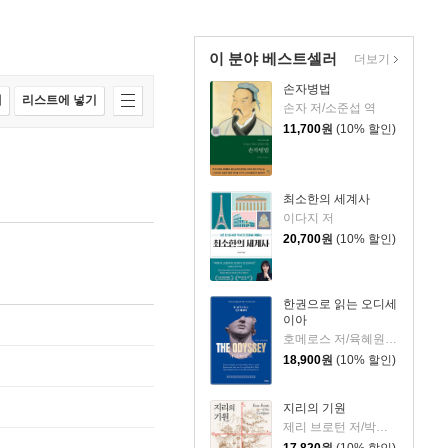
이 분야 베스트셀러
더보기
손자병법
매
리스트에 넣기
손자 저/소준섭 역
11,700
원
(10% 할인)
최소한의 세계사
이다지 저
20,700
원
(10% 할인)
한권으로 읽는 오디세
이아
호메로스 저/육혜원 역
18,900
원
(10% 할인)
지리의 기원
제리 브로턴 저/박세연 역