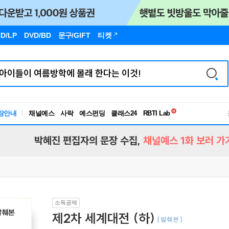
D/LP
DVD/BD
문구
/GIFT
티켓
독서유형검사
RBTI Lab
장안내
채널예스
사락
예스펀딩
클래스24
독서유형검사
박혜진 편집자의 문장 수집,
채널예스 1화 보러 가
소득공제
제2차 세계대전 (하)
[ 발췌본 ]