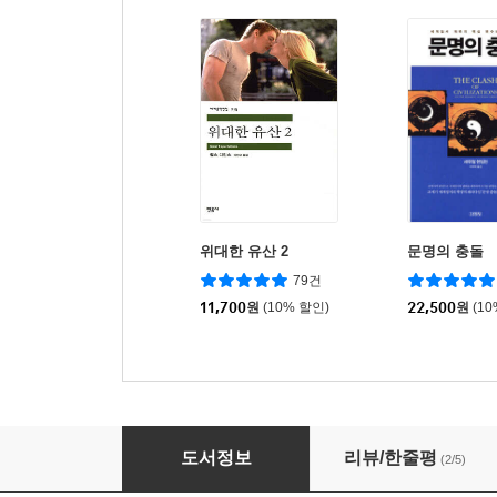
위대한 유산 2
문명의 충돌
79건
11,700
원
(10% 할인)
22,500
원
(1
제2차 세계대전 (하)
도서정보
리뷰/한줄평
(2/5)