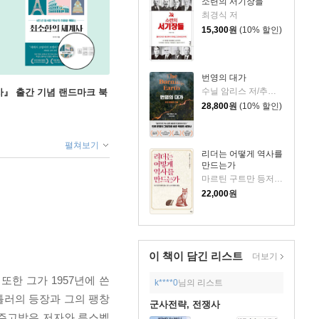
소련의 서기장들
최경식 저
15,300
원
(10% 할인)
번영의 대가
수닐 암리스 저/추선영 역
』 출간 기념 랜드마크 북
28,800
원
(10% 할인)
펼쳐보기
리더는 어떻게 역사를
만드는가
마르틴 구트만 등저/김동환 편역
22,000
원
이 책이 담긴
리스트
더보기
또한 그가 1957년에 쓴
k****0
님의 리스트
틀러의 등장과 그의 팽창
군사전략, 전쟁사
 주고받은 저자와 루스벨