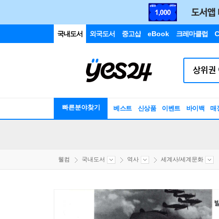
국내도서
외국도서
중고샵
eBook
크레마클럽
C
빠른분야찾기
베스트
신상품
이벤트
바이백
매
웰컴
국내도서
역사
세계사/세계문화