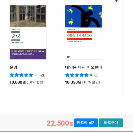
4
/4
운명
태양은 다시 떠오른다
288건
81건
10,800
원
(10% 할인)
10,350
원
(10% 할인)
22,500
카트에 넣기
바로구매
원