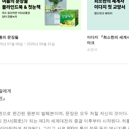
름의 문장들
이다지 『최소한의 세계사
마크
26년 07월 08일 ~ 2026년 08월 31일
소진시
처칠에게
전』
 6권으로 완간된 원본의 발췌본이며, 문장은 모두 처칠 자신의 것이다. 
의 전사(前史)가 되는 제1차 세계대전의 종결 이후부터 시작된다. 히
라마틱하게 전개된다. 그리고 서로 800여 통의 전문 등의 메시지를