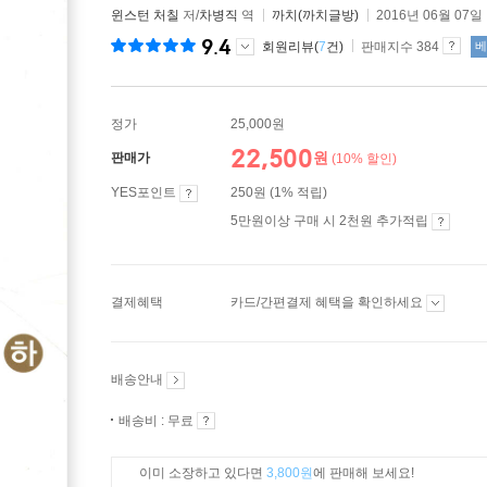
윈스턴 처칠
저/
차병직
역
까치(까치글방)
2016년 06월 07일
9.4
회원리뷰(
7
건)
판매지수 384
베
정가
25,000원
22,500
원
판매가
(10% 할인)
YES포인트
250원 (1% 적립)
5만원이상 구매 시 2천원 추가적립
결제혜택
카드/간편결제 혜택을 확인하세요
배송안내
배송비 : 무료
이미 소장하고 있다면
3,800원
에 판매해 보세요!