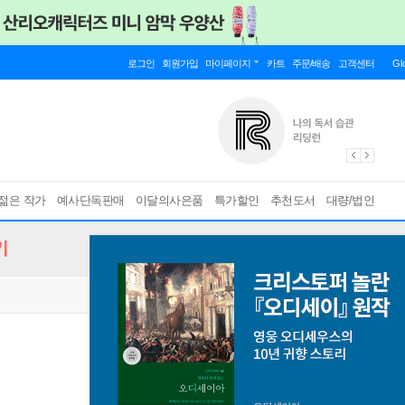
로그인
회원가입
마이페이지
카트
주문/배송
고객센터
Gl
젊은 작가
예사단독판매
이달의사은품
특가할인
추천도서
대량/법인
기