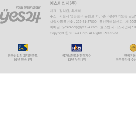
대표 : 김석환, 최세라
주소 : 서울시 영등포구 은행로 11, 5층~6층(여의도동,일신
사업자등록번호 : 229-81-37000 통신판매업신고 : 제 200
이메일 : yes24help@yes24.com 호스팅 서비스사업자 :
Copyright ⓒ YES24 Corp. All Rights Reserved.