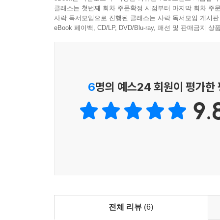
교회에서 가장 힘든 사역중에 하나는 교사입니다.
클래스는 첫번째 회차 주문확정 시점부터 마지막 회차 주문
사랑하며 사역하시는 교사들이 있기 때문에 아직도 
사락 독서모임으로 진행된 클래스는 사락 독서모임 게시판
- 홍민기 (라이트하우스무브먼트 대표, 브리지임팩
eBook 페이백, CD/LP, DVD/Blu-ray, 패션 및 판매금
이 책을 통하여 한국교회 주일학교의 현주소를 이
어떻게 감당할 것인가에 대한 방향을 감지하게 될 
- 하재호 (주바라기 청소년선교회 대표)
6
명의 예스24 회원이 평가한
어떻게 해야 좋은 교사, 영향력있는 교사, 부흥
9.
그런데도 그냥 읽다보면 ‘어떤 교사가 되어야 할지’
것이 무엇인지’ 깨닫게 됩니다.
- 김요한 (오병이어선교회 대표)
이 책을 통해 하나님께서 원하시는 청소년들을 일
반드시 읽고 숙지해야 할 교사바이블과 같은 책입니
- 천태혁 (코스타국제본부 유스총무)
전체 리뷰
(6)