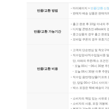
마이페이지 >
반품/교환 신청
반품/교환 방법
판매자 배송 상품은 판매자와
출고 완료 후 10일 이내의 
디지털 콘텐츠인 eBook의 
반품/교환 가능기간
중고상품의 경우 출고 완료일
모바일 쿠폰의 경우 유효기간(
고객의 단순변심 및 착오구
직수입양서/직수입일서중 일
단, 아래의 주문/취소 조건인
오늘 00시 ~ 06시 30분 
반품/교환 비용
오늘 06시 30분 이후 주문
직수입 음반/영상물/기프트 
단, 당일 00시~13시 사이
박스 포장은 택배 배송이 가
소비자의 책임 있는 사유로 
소비자의 사용, 포장 개봉에 
복제가 가능한 상품 등의 포장을 