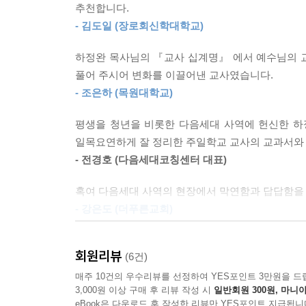
추천합니다.
- 김도일 (장로회신학대학교)
하정완 목사님의 『교사 십계명』 에서 예수님의 
풀어 주시어 변화를 이끌어낸 교사였습니다.
- 조은하 (목원대학교)
평생을 청년을 비롯한 다음세대 사역에 헌신한 하
일목요연하게 잘 정리한 주일학교 교사의 교과서와 
- 전경호 (다음세대코칭센터 대표)
혹여 다음세대 사역의 현장에서 막연함과 답답함을
- 강은도 (더푸른교회)
이번 교사십계명 기념판이 다시 한번 한국교회 다
회원리뷰
(6건)
바른 복음으로 세워갈 수 있기를 소망합니다.
- 임우현 (번개탄 TV)
매주 10건의 우수리뷰를 선정하여 YES포인트 3만원을 드
3,000원 이상 구매 후 리뷰 작성 시
일반회원 300원, 마니아
eBook은 다운로드 후 작성한 리뷰만 YES포인트 지급됩니