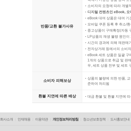
소비자의 요청에 따라 개별
디지털 컨텐츠인 eBook, 
eBook 대여 상품은 대여 기
모바일 쿠폰 등록 후 취소/환
반품/교환 불가사유
중고상품이 구매확정(자동 
LP상품의 재생 불량 원인이 기
시간의 경과에 의해 재판매가
전자상거래 등에서의 소비자
eBook 세트 상품은 일괄 
1개의 상품으로 취급 및 판매
우, 세트 상품 전부 및 세트
상품의 불량에 의한 반품, 교
소비자 피해보상
준하여 처리됨
환불 지연에 따른 배상
대금 환불 및 환불 지연에 
회사소개
인재채용
이용약관
개인정보처리방침
청소년보호정책
도서홍보안내