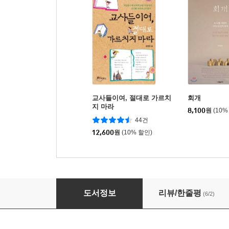
교사들이여, 절대로 가르치
회개
지 마라
8,100
원
(10%
44건
12,600
원
(10% 할인)
교사 십계명
도서정보
리뷰/한줄평
(6/2)