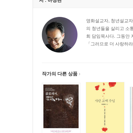
저 :
하정완
교사십계명 06 - 기도하라!
주님이 기도하신 것처럼 믿음으로 기도하라
영화설교자, 청년설교자,
의 청년들을 살리고 소
교사십계명 07 - 입양하라!
회 담임목사다. 그동안 
우리를 가족으로 부르신 주님처럼 자녀로 입양하라
「그러므로 더 사랑하라』
교사십계명 08 - 자유케하라!
우리 모습 그대로 받으신 주님처럼 아이를 아이답게
작가의 다른 상품
교사십계명 09 - 포기하지 말라!
끝까지 포기하지 않으신 주님처럼 포기하지 말라
교사십계명 10 - 축복하라!
주님이 원수같은 우리라도 축복하신 것처럼 축복하