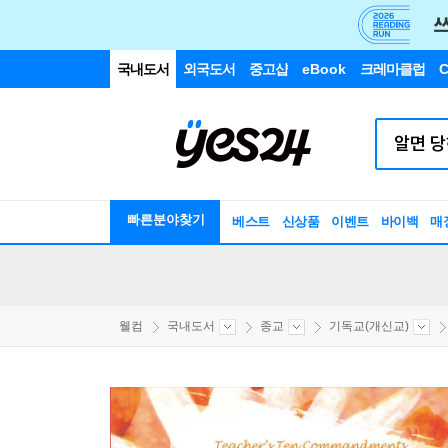
국내도서
외국도서
중고샵
eBook
크레마클럽
C
빠른분야찾기
베스트
신상품
이벤트
바이백
매
웰컴
국내도서
종교
기독교(개신교)