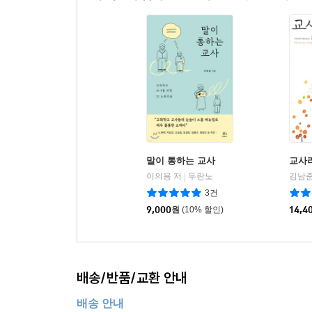
말이 통하는 교사
교사
이의용 저
두란노
김남준
|
3건
9,000
원
(10% 할인)
14,4
배송/반품/교환 안내
배송 안내