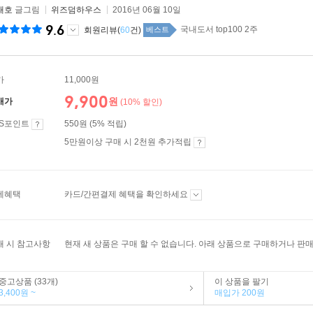
태호
글그림
위즈덤하우스
2016년 06월 10일
9.6
국내도서 top100 2주
회원리뷰(
60
건)
베스트
가
11,000원
9,900
원
매가
(10% 할인)
ES포인트
550원 (5% 적립)
5만원이상 구매 시 2천원 추가적립
제혜택
카드/간편결제 혜택을 확인하세요
매 시 참고사항
현재 새 상품은 구매 할 수 없습니다. 아래 상품으로 구매하거나 판매
중고상품 (33개)
이 상품을 팔기
3,400원 ~
매입가 200원