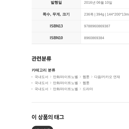
발행일
2016년 06월 10일
쪽수, 무게, 크기
236쪽 | 394g | 144*200*13
ISBN13
9788960869387
ISBN10
8960869384
관련분류
카테고리 분류
국내도서
만화/라이트노벨
웹툰
다음/카카오 연재
국내도서
만화/라이트노벨
웹툰
국내도서
만화/라이트노벨
드라마
이 상품의 태그