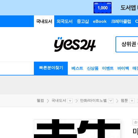
국내도서
외국도서
중고샵
eBook
크레마클럽
C
빠른분야찾기
베스트
신상품
이벤트
바이백
매
웰컴
국내도서
만화/라이트노벨
웹툰
소
미