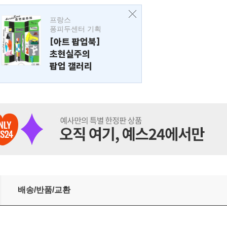
프랑스
퐁피두센터 기획
[아트 팝업북]
초현실주의
팝업 갤러리
배송/반품/교환