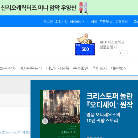
로그인
회원가입
마이페이지
카트
주문/배송
고객센터
Gl
젊은 작가
예사단독판매
이달의사은품
특가할인
추천도서
대량/법인
생 트럼프카드(책과랩핑) ]