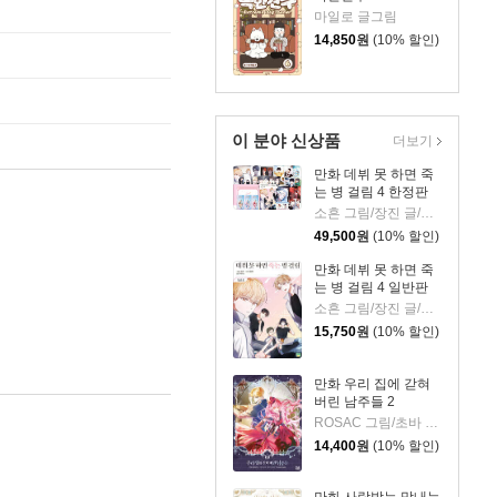
마일로 글그림
14,850
원
(10% 할인)
이 분야 신상품
더보기
만화 데뷔 못 하면 죽
는 병 걸림 4 한정판
소흔 그림/장진 글/백덕수 원저
49,500
원
(10% 할인)
만화 데뷔 못 하면 죽
는 병 걸림 4 일반판
소흔 그림/장진 글/백덕수 원저
15,750
원
(10% 할인)
만화 우리 집에 갇혀
버린 남주들 2
ROSAC 그림/초바 글/김지아 원저
14,400
원
(10% 할인)