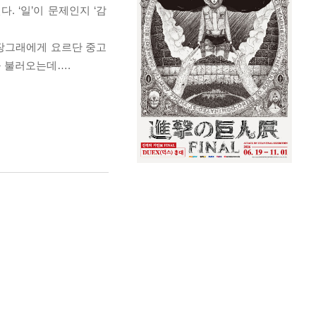
 ‘일’이 문제인지 ‘감
 장그래에게 요르단 중고
을 불러오는데….