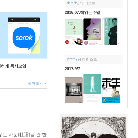
d****i
님의 리스트
2016.07.책읽는주말
l*****7
님의 리스트
꾸준하게 독서모임
2017/9/7
펼쳐보기
는 사운(社運)을 건 한