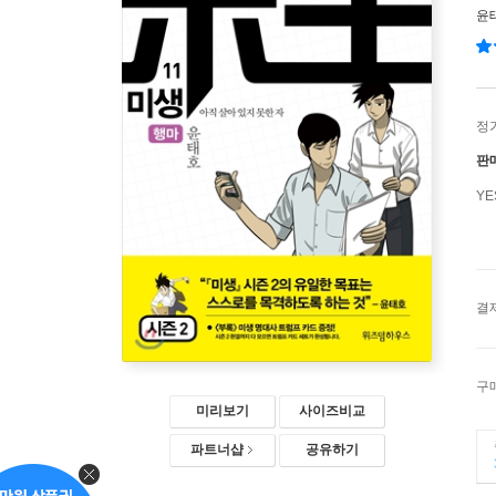
윤
정
판
Y
결
구
미리보기
사이즈비교
파트너샵
공유하기