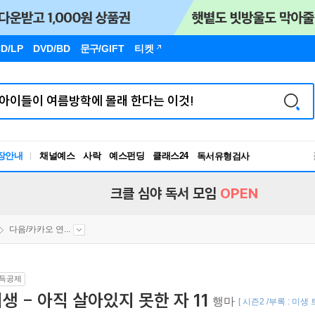
D/LP
DVD/BD
문구
/GIFT
티켓
장안내
채널예스
사락
예스펀딩
클래스24
독서유형검사
RBTI Lab
독서유형검사
크클 심야 독서 모임
OPEN
다음/카카오 연...
득공제
생 - 아직 살아있지 못한 자 11
행마
[ 시즌2 /부록 : 미