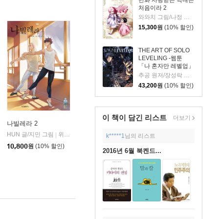
만화 사랑받는 막내는
처음이라 2
와와치 그림/나정 글/미래나비 원저
15,300
원
(10% 할인)
THE ART OF SOLO
LEVELING -웹툰
「나 혼자만 레벨업」
공식 아트북-
추공 원저/장성락 그림
43,200
원
(10% 할인)
이 책이 담긴
리스트
더보기
나빌레라 2
HUN 글/지민 그림
위즈덤하우스
|
k*****1
님의 리스트
10,800
원
(10% 할인)
2016년 6월 북켄드...