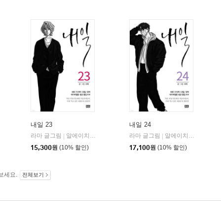
내일 23
내일 24
라마 글그림
알에이치코리아(RHK)
라마 글그림
알에이치코리아(RHK)
|
|
15,300
원
(10% 할인)
17,100
원
(10% 할인)
보세요.
전체보기