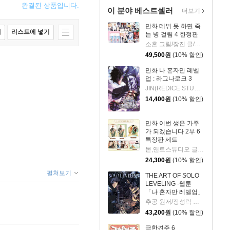
완결된 상품입니다.
이 분야 베스트셀러
더보기
만화 데뷔 못 하면 죽
매
리스트에 넣기
는 병 걸림 4 한정판
소흔 그림/장진 글/백덕수 원저
49,500
원
(10% 할인)
만화 나 혼자만 레벨
업 : 라그나로크 3
JIN(REDICE STUDIO) 글그림/당도(REDICE STUDIO) 글/다울 원저
14,400
원
(10% 할인)
만화 이번 생은 가주
가 되겠습니다 2부 6
특장판 세트
몬,앤트스튜디오 글그림/김로아 원저
24,300
원
(10% 할인)
펼쳐보기
THE ART OF SOLO
LEVELING -웹툰
「나 혼자만 레벨업」
공식 아트북-
추공 원저/장성락 그림
43,200
원
(10% 할인)
극한견주 6