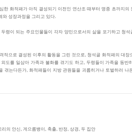
한 화적패가 아직 결성되기 이전인 연산조 때부터 명종 초까지의 
계와 성장과정을 그리고 있다.
 두령이 되는 주요인물들이 각자 양민으로서의 삶을 포기하고 청석
격적으로 결성된 이후의 활동을 그린 것으로, 청석골 화적패의 대장
 외도를 일삼아 가족과 불화를 겪기도 하고, 두령들이 가족을 동반
란을 겪는다든가, 화적패들이 지방 관원들을 괴롭히거나 토벌하러 나
리의 안신, 게으름뱅이, 축출, 반정, 상경, 두 집안