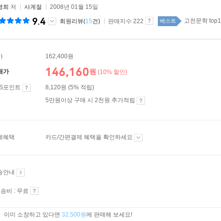
명희
저
사계절
2008년 01월 15일
9.4
고전문학 top1
회원리뷰(
15
건)
판매지수 222
베스트
가
162,400원
146,160
원
매가
(10% 할인)
ES포인트
8,120원 (5% 적립)
5만원이상 구매 시 2천원 추가적립
제혜택
카드/간편결제 혜택을 확인하세요
송안내
송비 : 무료
이미 소장하고 있다면
32,500원
에 판매해 보세요!