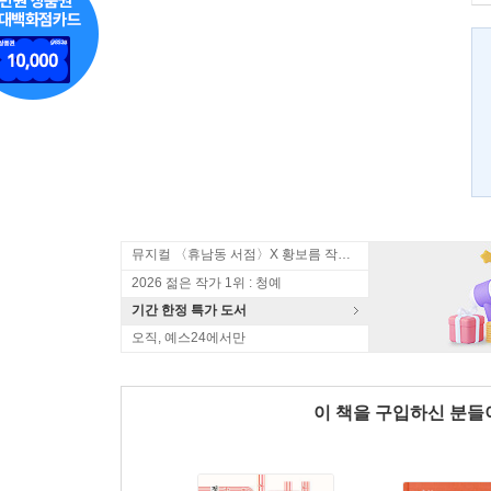
뮤지컬 〈휴남동 서점〉X 황보름 작가 북토크
2026 젊은 작가 1위 : 청예
기간 한정 특가 도서
오직, 예스24에서만
이 책을 구입하신 분