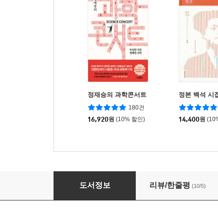
정재승의 과학콘서트
정본 백석 시
180건
16,920
원
(10% 할인)
14,400
원
(10
임꺽정 세트
도서정보
리뷰/한줄평
(10/5)