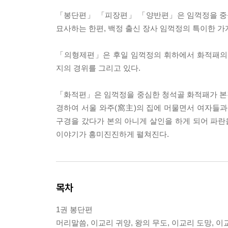
「봉단편」 「피장편」 「양반편」은 임꺽정을 중심
묘사하는 한편, 백정 출신 장사 임꺽정의 특이한 가
「의형제편」은 후일 임꺽정의 휘하에서 화적패의
지의 경위를 그리고 있다.
「화적편」은 임꺽정을 중심한 청석골 화적패가 본
경하여 서울 와주(窩主)의 집에 머물면서 여자들과
구경을 갔다가 본의 아니게 살인을 하게 되어 파
이야기가 흥미진진하게 펼쳐진다.
목차
1권 봉단편
머리말씀, 이교리 귀양, 왕의 무도, 이교리 도망, 이교