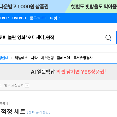
D/LP
DVD/BD
문구
/GIFT
티켓
장안내
채널예스
사락
예스펀딩
클래스24
독서유형검사
RBTI Lab
독서유형검사
AI 일문백답
의견 남기면 YES상품권!
한국 고전문학
득공제
임꺽정 세트
[ 전10권/개정판 ]