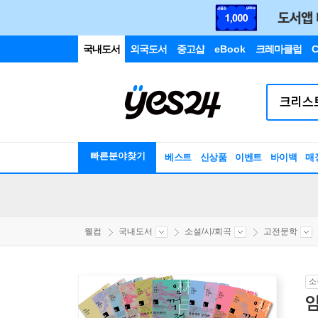
국내도서
외국도서
중고샵
eBook
크레마클럽
C
빠른분야찾기
베스트
신상품
이벤트
바이백
매
웰컴
국내도서
소설/시/희곡
고전문학
소