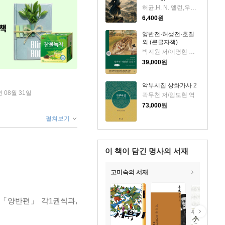
허균,H. N. 앨런,우재훈(Cezaro) 저
6,400
원
양반전·허생전·호질
외 (큰글자책)
박지원 저/이명현 역/한동훈 그림
39,000
원
악부시집 상화가사 2
년 08월 31일
곽무천 저/임도현 역
73,000
원
펼쳐보기
이 책이 담긴
명사의 서재
고미숙의 서재
 「양반편」 각1권씩과,