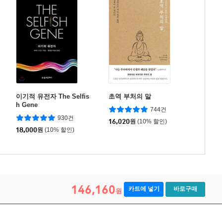
이기적 유전자 The Selfis
초역 부처의 말
h Gene
744건
930건
16,020
원
(10% 할인)
18,000
원
(10% 할인)
146,160
카트에 넣기
바로구매
원