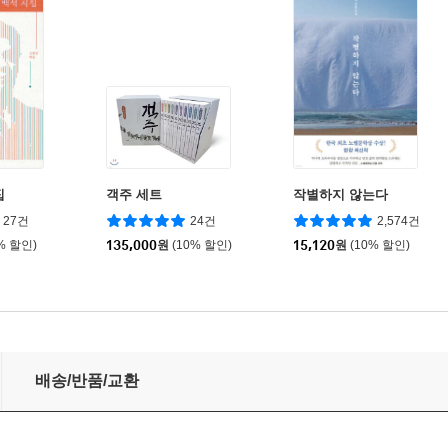
집
객주 세트
작별하지 않는다
27건
24건
2,574건
% 할인)
135,000
원
(10% 할인)
15,120
원
(10% 할인)
배송/반품/교환