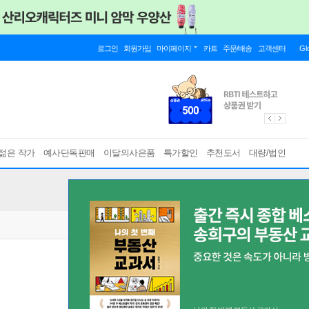
로그인
회원가입
마이페이지
카트
주문/배송
고객센터
Gl
젊은 작가
예사단독판매
이달의사은품
특가할인
추천도서
대량/법인