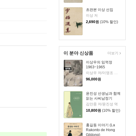
초판본 이상 선집
이상 저
2,690
원
(10% 할인)
이 분야 신상품
더보기
이상우의 임꺽정
1963~1965
이상우 저/이영조 그림
96,000
원
윤진성 선생님과 함께
읽는 사씨남정기
김만중 저/윤진성 역
10,800
원
(10% 할인)
홍길동 이야기 (La
Rakonto de Hong
Gildong)