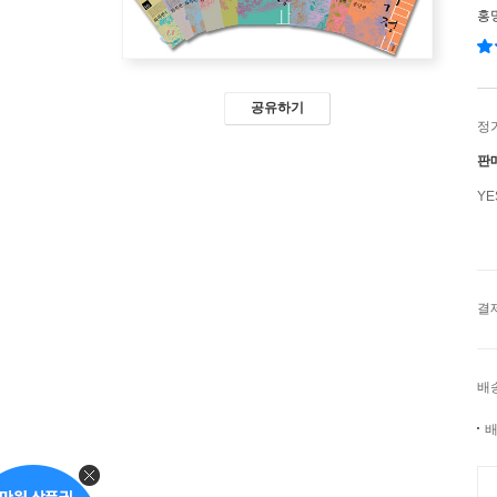
홍
공유하기
정
판
Y
결
배
배