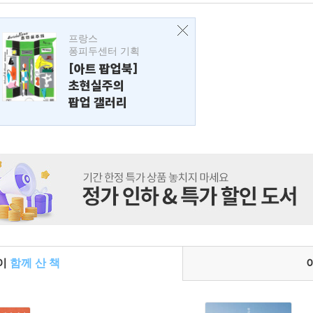
프랑스
퐁피두센터 기획
[아트 팝업북]
초현실주의
팝업 갤러리
들이
함께 산 책