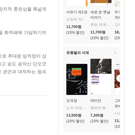
정치적 혼란상을 폭넓게
서유기 제1권
새로 쓴 옛날
두개의 별 두
이야기
개의 지도
오승은 저/임홍빈 역
루쉰 저/유세종 역
고미숙 저
11,700
원
골 화적패에 가담하기까
11,700
원
18,000
원
10
%
10
%
10
%
유종필의 서재
으로 추대된 임꺽정이 상
하고 송도 송악산 단오굿
온 관군과 대적하는 등의
도덕경
데미안
그리스인 조
르바
노자 저/오강남 풀이
헤르만 헤세 저/전영애 역
니코스 카잔차키스 저/이윤기 역
13,500
원
7,200
원
13,320
원
10
%
10
%
10
%