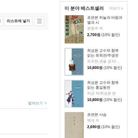
이 분야 베스트셀러
더보기
초판본 하늘과 바람과
매
리스트에 넣기
별과 시
윤동주 저
2,700
원
(10% 할인)
최성윤 교수와 함께
읽는 최척전/주생전
조위한,권필 공저/최성윤 역
10,800
원
(10% 할인)
최성윤 교수와 함께
읽는 홍길동전
허균 저/최성윤 편
10,800
원
(10% 할인)
펼쳐보기
초판본 사슴
백석 저
2,690
원
(10% 할인)