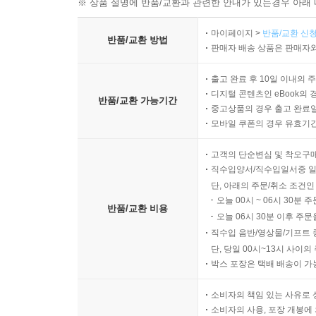
※ 상품 설명에 반품/교환과 관련한 안내가 있는경우 아래 
마이페이지 >
반품/교환 신청
반품/교환 방법
판매자 배송 상품은 판매자와
출고 완료 후 10일 이내의 
디지털 콘텐츠인 eBook의 
반품/교환 가능기간
중고상품의 경우 출고 완료일
모바일 쿠폰의 경우 유효기간(
고객의 단순변심 및 착오구
직수입양서/직수입일서중 일
단, 아래의 주문/취소 조건인
오늘 00시 ~ 06시 30분 
반품/교환 비용
오늘 06시 30분 이후 주문
직수입 음반/영상물/기프트 
단, 당일 00시~13시 사이
박스 포장은 택배 배송이 가
소비자의 책임 있는 사유로 
소비자의 사용, 포장 개봉에 