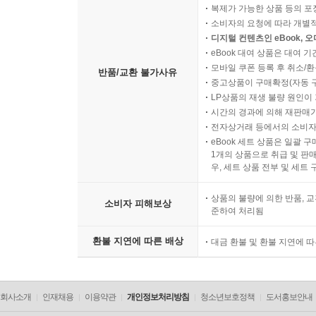
복제가 가능한 상품 등의 포장을 
소비자의 요청에 따라 개별
디지털 컨텐츠인 eBook, 
eBook 대여 상품은 대여 기
모바일 쿠폰 등록 후 취소/환
반품/교환 불가사유
중고상품이 구매확정(자동 
LP상품의 재생 불량 원인이 기
시간의 경과에 의해 재판매가
전자상거래 등에서의 소비자
eBook 세트 상품은 일괄 
1개의 상품으로 취급 및 판매
우, 세트 상품 전부 및 세트
상품의 불량에 의한 반품, 교
소비자 피해보상
준하여 처리됨
환불 지연에 따른 배상
대금 환불 및 환불 지연에 
회사소개
인재채용
이용약관
개인정보처리방침
청소년보호정책
도서홍보안내