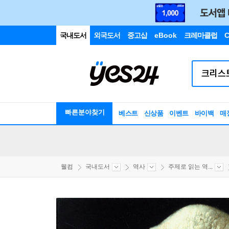
국내도서
외국도서
중고샵
eBook
크레마클럽
C
빠른분야찾기
베스트
신상품
이벤트
바이백
매
웰컴
국내도서
역사
주제로 읽는 역...