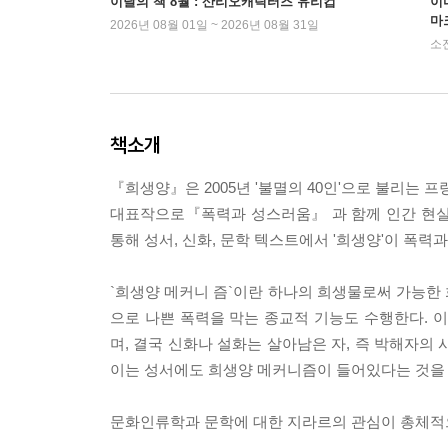
이달의 책 8월 : 산리오캐릭터즈 유리컵
이
마
2026년 08월 01일 ~ 2026년 08월 31일
소
책소개
『희생양』은 2005년 '불멸의 40인'으로 불리는
대표작으로『폭력과 성스러움』 과 함께 인간 현실
통해 성서, 신화, 문학 텍스트에서 '희생양'이 폭
`희생양 메커니 즘`이란 하나의 희생물로써 가능한
으로 나쁜 폭력을 막는 종교적 기능도 수행한다. 
며, 결국 신화나 설화는 살아남은 자, 즉 박해자의
이는 성서에도 희생양 메커니즘이 들어있다는 것을 
문화인류학과 문학에 대한 지라르의 관심이 총체적으