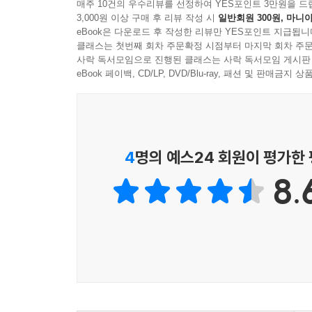
희생 제의가 있고 난 뒤라는 것이며, 결국 그것은
매주 10건의 우수리뷰를 선정하여 YES포인트 3만원을 드
3,000원 이상 구매 후 리뷰 작성 시
일반회원 300원, 마니아
신화는 그 신화 내용에서 좋은 편에 든 사람들(
eBook은 다운로드 후 작성한 리뷰만 YES포인트 지급됩니
이야기라는 것이다. 그러므로 신화나 설화는 가치 
클래스는 첫번째 회차 주문확정 시점부터 마지막 회차 주문
사락 독서모임으로 진행된 클래스는 사락 독서모임 게시판
그것은 정확히 말해서 살아남은 자, 즉 박해자의 시
eBook 페이백, CD/LP, DVD/Blu-ray, 패션 및 판매금
persecution”라 부른다. 이렇게 되면 박해의
지라르가 행하고 있는 것도 바로 이런 작업이다.
희생양 메커니즘이 들어 있다는 것을 암시해 주는 
4
명의 예스24 회원이 평가한
전혀 새로운 시각의 도발적인 성서 해석
8.
성서 해석에 대해 정통성을 인정받고 있는 전통적
대부분의 서구인들에게는 더더욱 쉬운 일은 아닐 
수도 있을 것이다. 성서에 대한 다른 해석을 시도하
깊은 이해는 결국 우리로 하여금 우리 현실에 대
영역의 확산 현상을 통해 실제로 확인할 수 있다. 
그의 인간 ‘욕망’에 대한 깊은 이해에서 찾아야 할 
들어있기 때문이다. 사실, 지라르의 야망은 모든 인
모든 영역에 적용 가능하다는 것은 곧 그 이론의 존