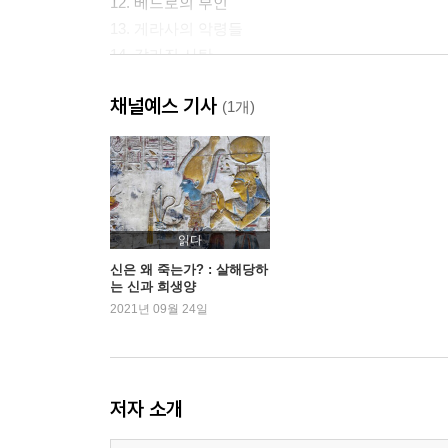
12. 베드로의 부인
13. 게라사의 악령들
14. 갈라진 사탄
15. 역사와 성령
채널예스 기사
(1개)
옮긴이 후기
읽다
신은 왜 죽는가? : 살해당하
는 신과 희생양
2021년 09월 24일
저자 소개