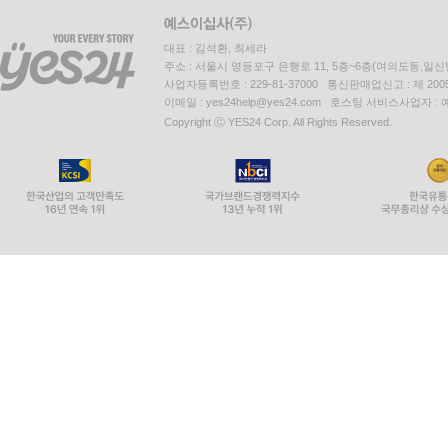
대표 : 김석환, 최세라
주소 : 서울시 영등포구 은행로 11, 5층~6층(여의도동,일신
사업자등록번호 : 229-81-37000 통신판매업신고 : 제 200
이메일 : yes24help@yes24.com 호스팅 서비스사업자 :
Copyright ⓒ YES24 Corp. All Rights Reserved.