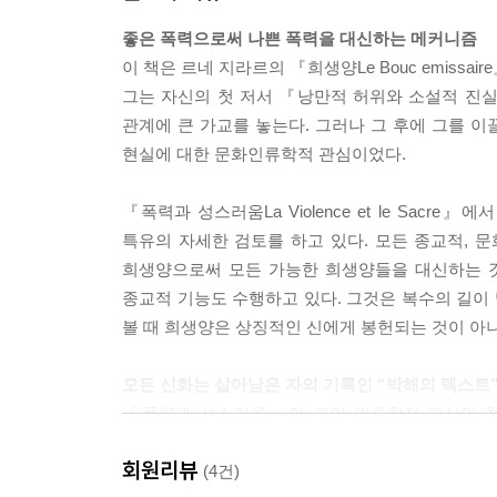
좋은 폭력으로써 나쁜 폭력을 대신하는 메커니즘
이 책은 르네 지라르의 『희생양Le Bouc emissair
그는 자신의 첫 저서 『낭만적 허위와 소설적 진
관계에 큰 가교를 놓는다. 그러나 그 후에 그를 이
현실에 대한 문화인류학적 관심이었다.
『폭력과 성스러움La Violence et le Sac
특유의 자세한 검토를 하고 있다. 모든 종교적, 
희생양으로써 모든 가능한 희생양들을 대신하는 것
종교적 기능도 수행하고 있다. 그것은 복수의 길이
볼 때 희생양은 상징적인 신에게 봉헌되는 것이 아
모든 신화는 살아남은 자의 기록인 “박해의 텍스트
『폭력과 성스러움』이 그의 인류학적 관심의 첫
성스러움』에서 ‘기본적 인류학’의 주요 개념으로 보
회원리뷰
에서 여러 신화나 설화에 들어 있는 희생양 메커니
(4건)