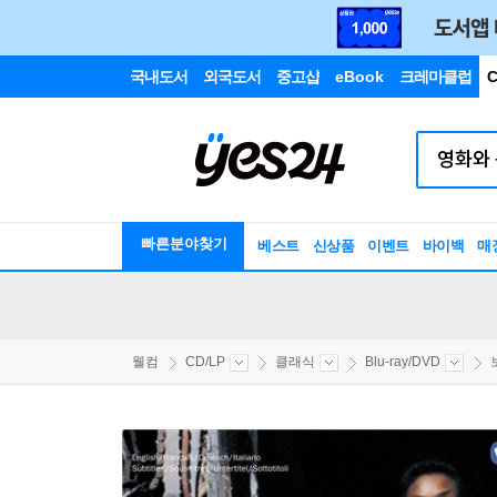
국내도서
외국도서
중고샵
eBook
크레마클럽
C
빠른분야찾기
베스트
신상품
이벤트
바이백
매
웰컴
CD/LP
클래식
Blu-ray/DVD