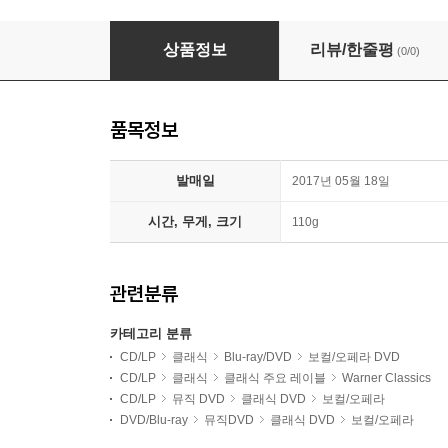
Simon Rattle / Willard White 거쉬인: 포기와 베
상품정보
리뷰/한줄평
(0/0)
품목정보
발매일
2017년 05월 18일
시간, 무게, 크기
110g
관련분류
카테고리 분류
CD/LP
클래식
Blu-ray/DVD
보컬/오페라 DVD
CD/LP
클래식
클래식 주요 레이블
Warner Classics
CD/LP
뮤직 DVD
클래식 DVD
보컬/오페라
DVD/Blu-ray
뮤직DVD
클래식 DVD
보컬/오페라