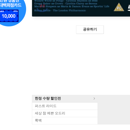
공유하기
한정 수량 할인전
퍼스트 라이드
세상 참 예쁜 오드리
룩백