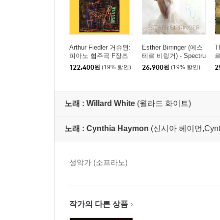
Arthur Fiedler 거슈윈:
Esther Birringer (에스
T
피아노 협주곡 F장조
테르 비링거) - Spectru
르
(Gershwin: Concerto in
m (스펙트럼)
색
122,400
원
(19% 할인)
26,900
원
(19% 할인)
2
F, Cuban Overture, I G
e
ot Rhythm) [2LP]
노래 :
Willard White
(윌라드 화이트)
노래 :
Cynthia Haymon
(신시아 헤이먼,Cynth
성악가 (소프라노)
작가의 다른 상품