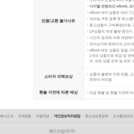
소비자의 요청에 따라 개별
디지털 컨텐츠인 eBook, 
eBook 대여 상품은 대여 기
모바일 쿠폰 등록 후 취소/환
반품/교환 불가사유
중고상품이 구매확정(자동 
LP상품의 재생 불량 원인이 기
시간의 경과에 의해 재판매가
전자상거래 등에서의 소비자
eBook 세트 상품은 일괄 
1개의 상품으로 취급 및 판매
우, 세트 상품 전부 및 세트
상품의 불량에 의한 반품, 교
소비자 피해보상
준하여 처리됨
환불 지연에 따른 배상
대금 환불 및 환불 지연에 
회사소개
인재채용
이용약관
개인정보처리방침
청소년보호정책
도서홍보안내