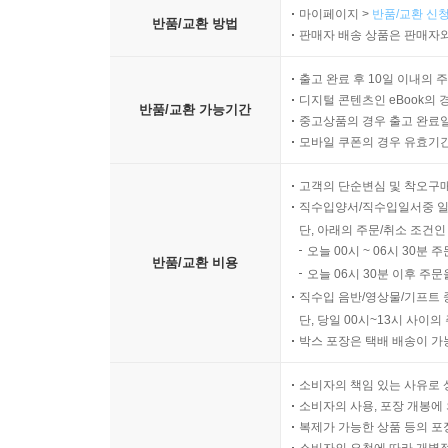
마이페이지 >
반품/교환 신청
반품/교환 방법
판매자 배송 상품은 판매자와
출고 완료 후 10일 이내의 
디지털 콘텐츠인 eBook의 
반품/교환 가능기간
중고상품의 경우 출고 완료일
모바일 쿠폰의 경우 유효기간(
고객의 단순변심 및 착오구
직수입양서/직수입일서중 일
단, 아래의 주문/취소 조건인
오늘 00시 ~ 06시 30분 
반품/교환 비용
오늘 06시 30분 이후 주문
직수입 음반/영상물/기프트 
단, 당일 00시~13시 사이
박스 포장은 택배 배송이 가
소비자의 책임 있는 사유로 
소비자의 사용, 포장 개봉에 
복제가 가능한 상품 등의 포장을 