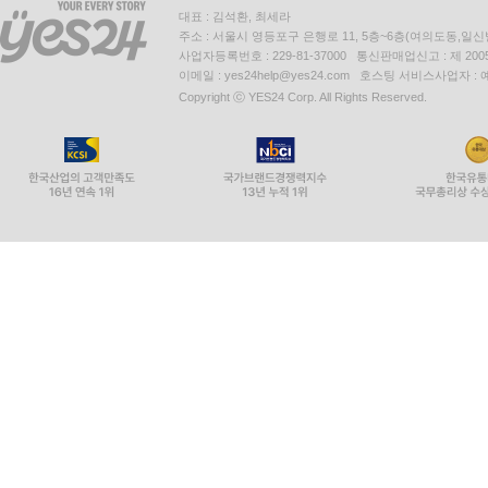
대표 : 김석환, 최세라
주소 : 서울시 영등포구 은행로 11, 5층~6층(여의도동,일신
사업자등록번호 : 229-81-37000 통신판매업신고 : 제 200
이메일 : yes24help@yes24.com 호스팅 서비스사업자 :
Copyright ⓒ YES24 Corp. All Rights Reserved.