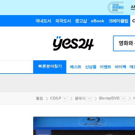
국내도서
외국도서
중고샵
eBook
크레마클럽
C
빠른분야찾기
베스트
신상품
이벤트
바이백
매
웰컴
CD/LP
클래식
Blu-ray/DVD