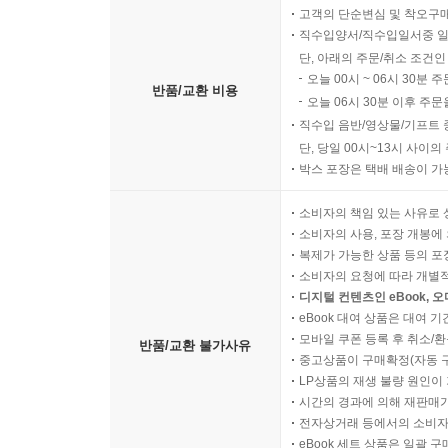
고객의 단순변심 및 착오구
직수입양서/직수입일서중 일
단, 아래의 주문/취소 조건인
오늘 00시 ~ 06시 30분 
반품/교환 비용
오늘 06시 30분 이후 주문
직수입 음반/영상물/기프트 
단, 당일 00시~13시 사이
박스 포장은 택배 배송이 가
소비자의 책임 있는 사유로 
소비자의 사용, 포장 개봉에 
복제가 가능한 상품 등의 포장을 
소비자의 요청에 따라 개별
디지털 컨텐츠인 eBook, 
eBook 대여 상품은 대여 기
모바일 쿠폰 등록 후 취소/환
반품/교환 불가사유
중고상품이 구매확정(자동 
LP상품의 재생 불량 원인이 기
시간의 경과에 의해 재판매가
전자상거래 등에서의 소비자
eBook 세트 상품은 일괄 