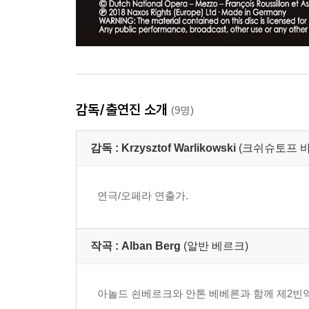
감독/출연진 소개
(9명)
감독 :
Krzysztof Warlikowski
(크쉬슈토프 
연극/오페라 연출가.
작곡 :
Alban Berg
(알반 베르크)
아놀드 쇤베르크와 안톤 베베른과 함께 제2빈