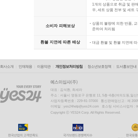
1개의 상품으로 취급 및 판매
우, 세트 상품 전부 및 세트
상품의 불량에 의한 반품, 교
소비자 피해보상
준하여 처리됨
환불 지연에 따른 배상
대금 환불 및 환불 지연에 
회사소개
인재채용
이용약관
개인정보처리방침
청소년보호정책
도서홍보안내
대표 : 김석환, 최세라
주소 : 서울시 영등포구 은행로 11, 5층~6층(여의도동,일신
사업자등록번호 : 229-81-37000 통신판매업신고 : 제 200
이메일 : yes24help@yes24.com 호스팅 서비스사업자 :
Copyright ⓒ YES24 Corp. All Rights Reserved.