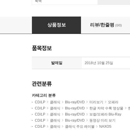
룩백
Marc Albrecht 베르크: 오페라 '보체크' (Ber
상품정보
리뷰/한줄평
(0/0)
품목정보
발매일
2018년 10월 25일
관련분류
카테고리 분류
CD/LP
클래식
Blu-ray/DVD
미리보기
오페라
CD/LP
클래식
Blu-ray/DVD
한글 자막 수록 영상물
CD/LP
클래식
Blu-ray/DVD
보컬/오페라 Blu-Ray
CD/LP
클래식
Blu-ray/DVD
동영상 미리 보기
CD/LP
클래식
클래식 주요 레이블
NAXOS