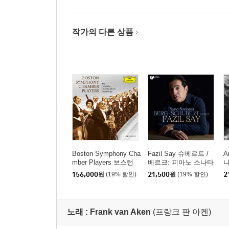
작가의 다른 상품
Boston Symphony Cha
Fazil Say 슈베르트 /
A
mber Players 보스턴
베르크: 피아노 소나타
나
심포니 체임버 플레이
(Schubert / Berg: Pian
1
156,000
원
(19% 할인)
21,500
원
(19% 할인)
2
어즈 - DG 녹음 에디션
o Sonatas)
(The Deutsche Gramm
ophon Recordings)
노래 :
Frank van Aken
(프랑크 판 아켄)