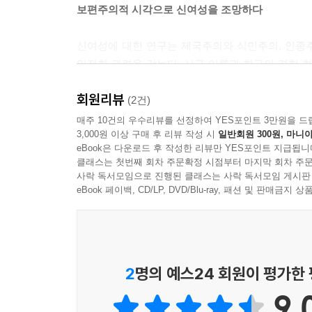
보편주의적 시각으로 신여성을 조망하다
신여성에 대한 연구는 제국주의와 식민주의, 인종주
밀접한 관련을 갖는다. 서구 이론과 한국의 경험 
토착 전통에서 신여성에 대한 탐구는 밀접하게 연관
회원리뷰
신여성 연구는 비교를 통한 일반 이론화의 수준에서
(2건)
《신여성, 개념과 역사》는 신여성의 개념과 실
매주 10건의 우수리뷰를 선정하여 YES포인트 3만원을 드
3,000원 이상 구매 후 리뷰 작성 시
일반회원 300원, 마니아
재구성한다는 문제의식에서 세대에 따라 근대 여성
eBook은 다운로드 후 작성한 리뷰만 YES포인트 지급됩니
문제의식에서 신여성이나 신여자, 모던 걸, 무산 
클래스는 첫번째 회차 주문확정 시점부터 마지막 회차 주문
의미를 해명한다. 이를 통하여 동시대의 신여성이
사락 독서모임으로 진행된 클래스는 사락 독서모임 게시판
차이를 갖는 복합의 역사 구성물이라는 사실을 강조
eBook 페이백, CD/LP, DVD/Blu-ray, 패션 및 판매금
신여성의 역사와 개념에 대한 분석을 주된 문제
움직임으로서 소수의 한정된 신여성들에 주된 초점
역사에서도 특히 1900년대부터 1920년에 이르는
의미를 갖는 시기가 바로 이 시점이기 때문이다.
2
명의 예스24 회원이 평가한
9.
신여성 개념의 역사를 세 가지 범주로 재구성하다