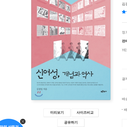
김
정
판
Y
결
배
배
미리보기
사이즈비교
공유하기