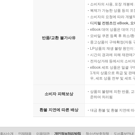
소비자의 사용, 포장 개봉에 
복제가 가능한 상품 등의 포장을 
소비자의 요청에 따라 개별
디지털 컨텐츠인 eBook, 
eBook 대여 상품은 대여 기
모바일 쿠폰 등록 후 취소/환
반품/교환 불가사유
중고상품이 구매확정(자동 
LP상품의 재생 불량 원인이 기
시간의 경과에 의해 재판매가
전자상거래 등에서의 소비자
eBook 세트 상품은 일괄 
1개의 상품으로 취급 및 판매
우, 세트 상품 전부 및 세트
상품의 불량에 의한 반품, 교
소비자 피해보상
준하여 처리됨
환불 지연에 따른 배상
대금 환불 및 환불 지연에 
회사소개
인재채용
이용약관
개인정보처리방침
청소년보호정책
도서홍보안내