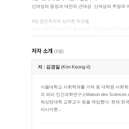
신여성의 등장과 대안의 근대성 ·신여성의 주장과 이
4장 급진주의의 상이한 의견들
성과 사랑의 이상주의를 넘어서 ·모성 신화의 해체와
5장 제2세대 근대 여성─사회주의
사회주의와 대안의 근대의 실천 ·전통과 한국의 특수
저자 소개
(1명)
6장 사회주의 여성의 성과 사랑
서구 여성 이론과 마르크스-레닌주의 성애론 ·성과
저 :
김경일
(Kim Keong-il)
7장 신여성의 미국 체험과 인식
서울대학교 사회학과를 거쳐 동 대학원 사회학과에
왜 어떻게 가게 되었는가 ·무엇을 보았는가: 서양 문
의 파리 인간과학연구소Maison des Scien
나 ·나는 누구인가(2): 여성으로서의 나 ·같은 상황,
워싱턴대학 교류교수 등을 역임했다. 현재 한
아시아론...