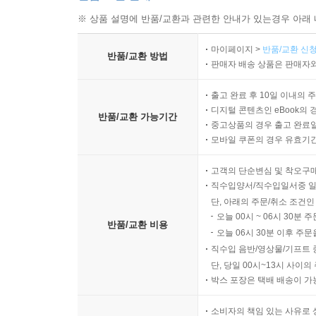
※ 상품 설명에 반품/교환과 관련한 안내가 있는경우 아래 
마이페이지 >
반품/교환 신청
반품/교환 방법
판매자 배송 상품은 판매자와
출고 완료 후 10일 이내의 
디지털 콘텐츠인 eBook의 
반품/교환 가능기간
중고상품의 경우 출고 완료일
모바일 쿠폰의 경우 유효기간(
고객의 단순변심 및 착오구
직수입양서/직수입일서중 일
단, 아래의 주문/취소 조건인
오늘 00시 ~ 06시 30분 
반품/교환 비용
오늘 06시 30분 이후 주문
직수입 음반/영상물/기프트 
단, 당일 00시~13시 사이
박스 포장은 택배 배송이 가
소비자의 책임 있는 사유로 