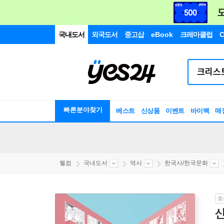
국내도서
외국도서
중고샵
eBook
크레마클럽
C
빠른분야찾기
베스트
신상품
이벤트
바이백
매
웰컴
국내도서
역사
한국사/한국문화
소
신