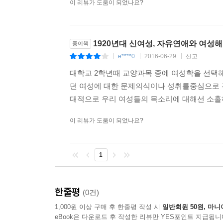
단일한 내부 구성을 이룬다기보다는 이념과 민족의 
이 리뷰가 도움이 되었나요?
최근 특히 인문학의 전통에서 신여성에 대한 현대의
구성 등을 통한 재구성 작업이 활발하게 진행되어
1920년대 신여성, 자유연애와 여성
종이책
메우면서 역사 상상력의 동원을 통한 현대의 해석과
e****0
2016-06-29
신고
|
|
|
자료도 제대로 정리되어 있지 않은 상태에서 과도한
대학교 2학년때 교양과목 중에 여성학을 선택
기초가 되는 자료와 사실의 수집, 정리에 체계화한 
던 여성에 대한 문제의식이나 성취를중심으로
중요성에 대한 자각과 그것을 구체화하는 노력과 
대적으로 우리 여성들의 목소리에 대해선 소홀하
자료의 해석이나 담론 분석 중심의 연구 경향을 극복
이 리뷰가 도움이 되었나요?
1
한줄평
(0건)
1,000원 이상 구매 후 한줄평 작성 시
일반회원 50원, 마니
eBook은 다운로드 후 작성한 리뷰만 YES포인트 지급됩니