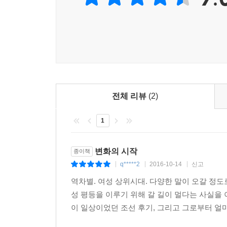
먼저 이 책의 1장에서는 근대 여성의 개념 구분을 
재구성한다는 문제의식에서 세대에 따라 근대 여성
개념사의 문제의식에서 신여성이나 신여자, 모던 걸
지니는 의미를 검토한다.
2장은 1900년대의 애국계몽기에 활동한 제1세대 근
제2세대 근대 여성으로서의 신여성과 어떻게 다른
나타난 여성주의 의식과 이념 및 실천의 내용 분석을
전체 리뷰
(2)
3장과 4장은 1920년대 제2세대 근대 여성에 
1
제1세대 근대 여성을 준거로 한 비교를 통하여 
지향했는지를 살피고 있다. 4장에서는 신여성을 
점에서 서로 구분되고 차이가 있는지를 검토한다.
변화의 시작
종이책
요소에 주목한 것이 3장이라면 4장은 1920년대 
q*****2
2016-10-14
신고
|
|
|
5장은 사회주의 계열의 여성을 주된 분석 대상으로
역차별. 여성 상위시대. 다양한 말이 오갈 정
이들이 당면한 문제와 딜레마를 검토한다. 이 장
성 평등을 이루기 위해 갈 길이 멀다는 사실을 
주로 급진주의에 비교의 준거를 두고 성과 사랑에
이 일상이었던 조선 후기, 그리고 그로부터 얼마
허정숙의 세 사람을 사례로 미국 문명에 대한 이들