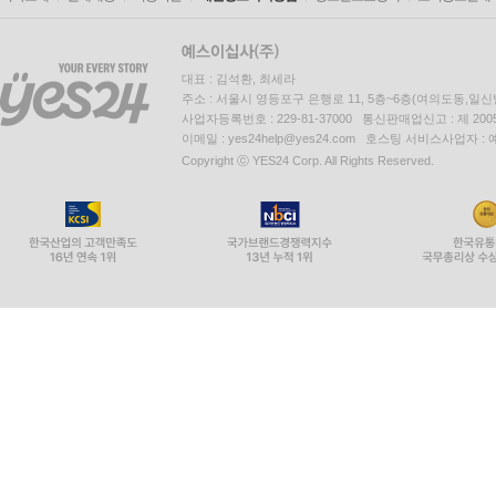
대표 : 김석환, 최세라
주소 : 서울시 영등포구 은행로 11, 5층~6층(여의도동,일신
사업자등록번호 : 229-81-37000 통신판매업신고 : 제 200
이메일 : yes24help@yes24.com 호스팅 서비스사업자 :
Copyright ⓒ YES24 Corp. All Rights Reserved.