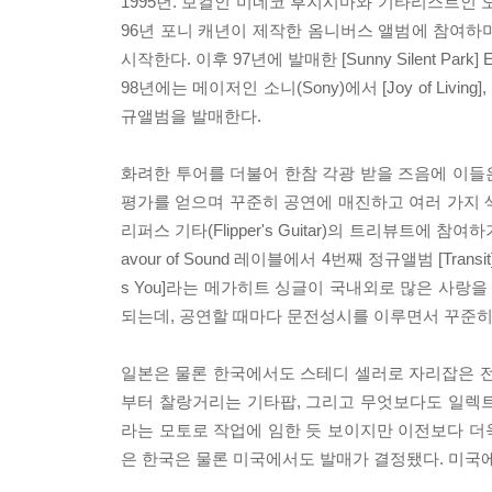
1995년. 보컬인 미네코 후지시마와 기타리스트인 
96년 포니 캐년이 제작한 옴니버스 앨범에 참여하며
시작한다. 이후 97년에 발매한 [Sunny Silent 
98년에는 메이저인 소니(Sony)에서 [Joy of Living
규앨범을 발매한다.
화려한 투어를 더불어 한참 각광 받을 즈음에 이들은 
평가를 얻으며 꾸준히 공연에 매진하고 여러 가지 색깔의 
리퍼스 기타(Flipper's Guitar)의 트리뷰트에
avour of Sound 레이블에서 4번째 정규앨범 [Tra
s You]라는 메가히트 싱글이 국내외로 많은 사랑을
되는데, 공연할 때마다 문전성시를 이루면서 꾸준히
일본은 물론 한국에서도 스테디 셀러로 자리잡은 전작 
부터 찰랑거리는 기타팝, 그리고 무엇보다도 일렉
라는 모토로 작업에 임한 듯 보이지만 이전보다 더욱
은 한국은 물론 미국에서도 발매가 결정됐다. 미국에