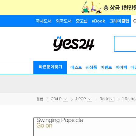
국내도서
외국도서
중고샵
eBook
크레마클럽
C
빠른분야찾기
베스트
신상품
이벤트
바이백
매
웰컴
CD/LP
J-POP
Rock
J-Rock