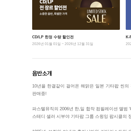
CD/LP 한정 수량 할인전
K
2026년 01월 01일 ~ 2026년 12월 31일
20
음반소개
10년을 한결같이 걸어온 해맑은 일본 기타팝 씬의 진행
판매중!
파스텔뮤직의 2006년 한,일 합작 컴필레이션 앨범 'Crac
스테디 셀러 시부야 기타팝 그룹 스윙잉 팝시클의 