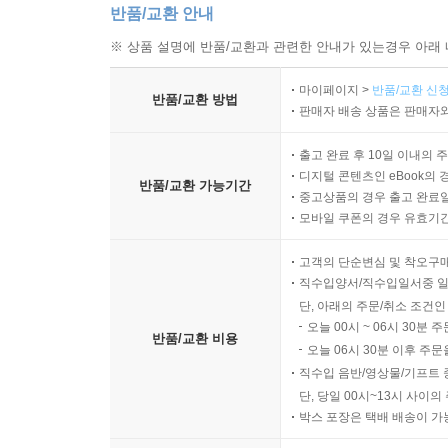
반품/교환 안내
※ 상품 설명에 반품/교환과 관련한 안내가 있는경우 아래 
마이페이지 >
반품/교환 신청
반품/교환 방법
판매자 배송 상품은 판매자와
출고 완료 후 10일 이내의 
디지털 콘텐츠인 eBook의 
반품/교환 가능기간
중고상품의 경우 출고 완료일
모바일 쿠폰의 경우 유효기간(
고객의 단순변심 및 착오구
직수입양서/직수입일서중 일
단, 아래의 주문/취소 조건인
오늘 00시 ~ 06시 30분 
반품/교환 비용
오늘 06시 30분 이후 주문
직수입 음반/영상물/기프트 
단, 당일 00시~13시 사이
박스 포장은 택배 배송이 가