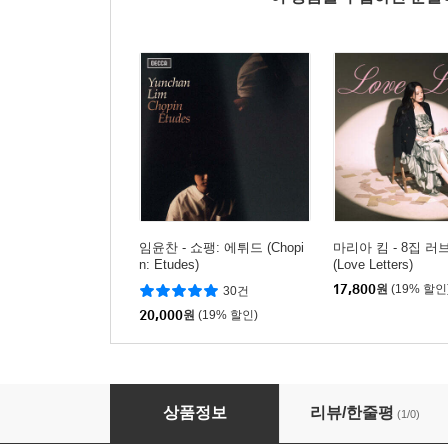
임윤찬 - 쇼팽: 에튀드 (Chopi
마리아 킴 - 8집 러
n: Etudes)
(Love Letters)
17,800
원
(19% 할인
30건
20,000
원
(19% 할인)
Swinging Popsicle - Go On
상품정보
리뷰/한줄평
(1/0)