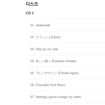
디스크
CD 1
01
rainbounds
02
クラッシュ(Clash)
03
Stay by my side
04
哀しい調べ (Kanashii shirabe)
05
フレンザゲイン (Friends Again)
06
Chocolate Soul Music
07
Nothings gonna change my world