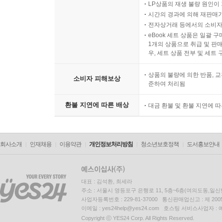
LP상품의 재생 불량 원인이 기
시간의 경과에 의해 재판매가
전자상거래 등에서의 소비자
eBook 세트 상품은 일괄 
1개의 상품으로 취급 및 판매
우, 세트 상품 전부 및 세트
상품의 불량에 의한 반품, 교
소비자 피해보상
준하여 처리됨
환불 지연에 따른 배상
대금 환불 및 환불 지연에 
회사소개
인재채용
이용약관
개인정보처리방침
청소년보호정책
도서홍보안내
대표 : 김석환, 최세라
주소 : 서울시 영등포구 은행로 11, 5층~6층(여의도동,일신
사업자등록번호 : 229-81-37000 통신판매업신고 : 제 200
이메일 : yes24help@yes24.com 호스팅 서비스사업자 :
Copyright ⓒ YES24 Corp. All Rights Reserved.