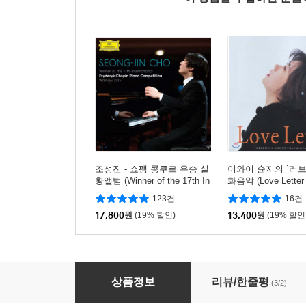
조성진 - 쇼팽 콩쿠르 우승 실
이와이 슌지의 `러브
황앨범 (Winner of the 17th In
화음악 (Love Letter
ternational Fryderyk Chopin
Remedios)
123건
16건
Piano Competition)
17,800
원
(19% 할인)
13,400
원
(19% 할인
X-Japan - The World (엑스 재팬 데뷔 25주
상품정보
리뷰/한줄평
(3/2)