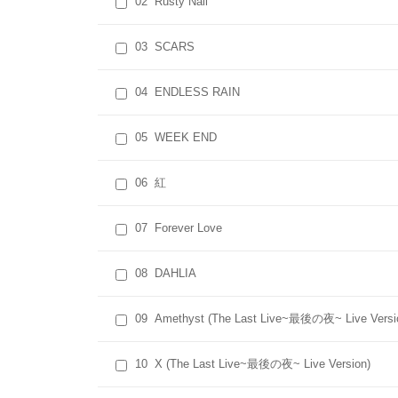
02
Rusty Nail
03
SCARS
04
ENDLESS RAIN
05
WEEK END
06
紅
07
Forever Love
08
DAHLIA
09
Amethyst (The Last Live~最後の夜~ Live Versi
10
X (The Last Live~最後の夜~ Live Version)