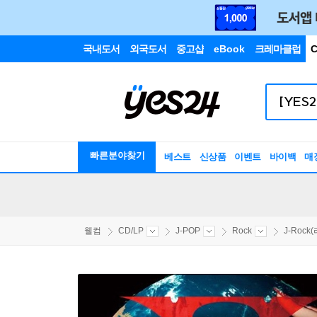
국내도서
외국도서
중고샵
eBook
크레마클럽
C
빠른분야찾기
베스트
신상품
이벤트
바이백
매
웰컴
CD/LP
J-POP
Rock
J-Rock