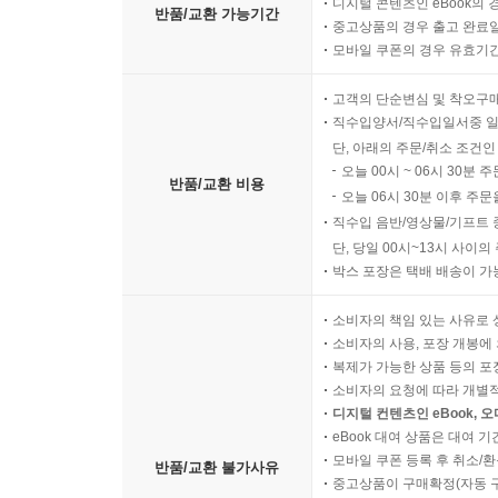
디지털 콘텐츠인 eBook의 
반품/교환 가능기간
중고상품의 경우 출고 완료일
모바일 쿠폰의 경우 유효기간(
고객의 단순변심 및 착오구
직수입양서/직수입일서중 일
단, 아래의 주문/취소 조건인
오늘 00시 ~ 06시 30분 
반품/교환 비용
오늘 06시 30분 이후 주문
직수입 음반/영상물/기프트 
단, 당일 00시~13시 사이
박스 포장은 택배 배송이 가
소비자의 책임 있는 사유로 
소비자의 사용, 포장 개봉에 
복제가 가능한 상품 등의 포장을 
소비자의 요청에 따라 개별
디지털 컨텐츠인 eBook, 
eBook 대여 상품은 대여 기
모바일 쿠폰 등록 후 취소/환
반품/교환 불가사유
중고상품이 구매확정(자동 