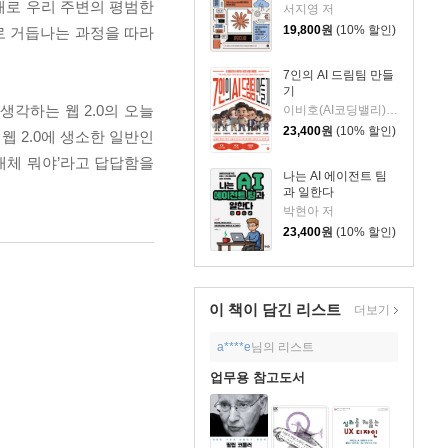
소재로 우리 주변의 평범한
서지영 저
19,800
원
(10% 할인)
거로 거듭나는 과정을 따라
7인의 AI 드림팀 만들
기
생각하는 웹 2.0의 오늘
이비호(AI코딩밸리) 저
23,400
원
(10% 할인)
웹 2.0에 생소한 일반인
도대체 뭐야’라고 답답함을
나는 AI 에이전트 팀
과 일한다
박현아 저
23,400
원
(10% 할인)
이 책이 담긴
리스트
더보기
a****e
님의 리스트
업무용 참고도서