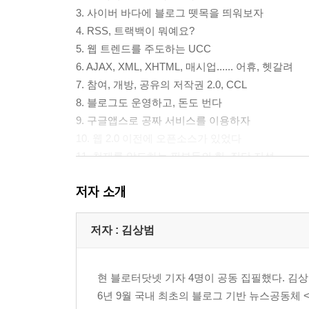
3. 사이버 바다에 블로그 뗏목을 띄워보자
4. RSS, 트랙백이 뭐예요?
5. 웹 트렌드를 주도하는 UCC
6. AJAX, XML, XHTML, 매시업...... 어휴, 헷갈려
7. 참여, 개방, 공유의 저작권 2.0, CCL
8. 블로그도 운영하고, 돈도 번다
9. 구글앱스로 공짜 서비스를 이용하자
10. 웹 2.0 이전에 오픈소스가 있었다
11. 천재를 압도하는 필부들의 힘, 집단 지성
저자 소개
제2장. 대한민국 웹 2.0 대표 선수들
12. 청년 CEO, 올블로그 대표 박영욱
13. 대한민국 블로깅의 대표 선수 떡이떡이
저자 : 김상범
14. 대한민국 CCL의 전도사, 윤종수 판사
15. 링블로그-그만의 아이디어 운영자 명승은
현 블로터닷넷 기자 4명이 공동 집필했다. 김상범 대표
16. 나만의 포털 사이트, 위자드웍스 대표 표철민
6년 9월 국내 최초의 블로그 기반 뉴스공동체 <블로
17. 명품 블로그를 꿈꾸는 태터앤컴퍼니 대표 노정