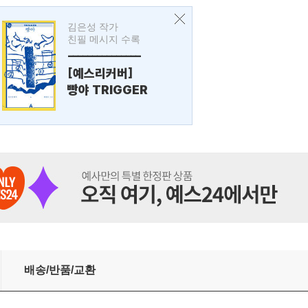
김은성 작가
친필 메시지 수록
---------------
[예스리커버]
빵야 TRIGGER
배송/반품/교환