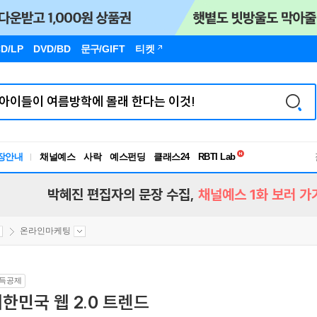
D/LP
DVD/BD
문구
/GIFT
티켓
독서유형검사
장안내
채널예스
사락
예스펀딩
클래스24
RBTI Lab
독서유형검사
박혜진 편집자의 문장 수집,
채널예스 1화 보러 가
온라인마케팅
득공제
한민국 웹 2.0 트렌드