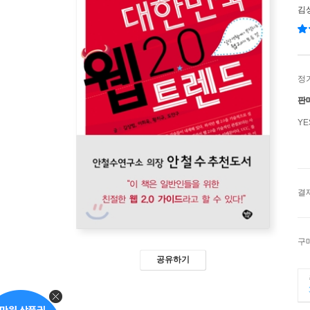
김
정
판
Y
결
구
공유하기