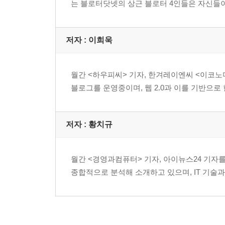
는 블로터닷넷의 상근 블로터 4인들은 자신들이 
18. 한 줄 블로그 미투데이 박수만 대표
제3장. 코리아 웹 2.0 지도, 우리가 그린다
저자 : 이희욱
19. 대한민국 블로그, 모두 모여라
20. 입맛 따라 변하는 카멜레온 홈페이지
21. 포털 블로그도 진화한다
월간 <하우피씨> 기자, 한겨레이엔씨 <이코노
22. 개인이 영상의 주인공, 동영상 UCC
블로그를 운영중이며, 웹 2.0과 이를 기반으로
23. 색다르고 맛 다른 원조 2.0 서비스들
24. 작고, 가볍고, 몸에 꼭 맞게 사용하자
25. 문서도 웹에서 만들고 공유한다
저자 : 황치규
26. 1인 미디어에서 뉴스공동체로
월간 <경영과컴퓨터> 기자, 아이뉴스24 기자
제4장. 웹 2.0을 알면 돈이 보인다
종합적으로 분석해 소개하고 있으며, IT 기술과 
27. 롱테일 마케팅으로 블로그 수익을 올리자
28. 수익 배분형 광고 모델, 올블릿
29. 키워드챔피언으로 광고 수익을 올리자
30. 광고 네트워크 태터앤미디어