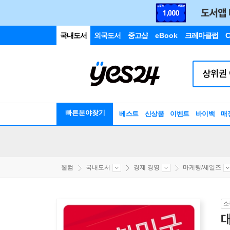
국내도서
외국도서
중고샵
eBook
크레마클럽
C
빠른분야찾기
베스트
신상품
이벤트
바이백
매
웰컴
국내도서
경제 경영
마케팅/세일즈
소
대