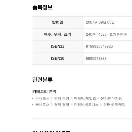
품목정보
발행일
2007년 09월 05일
쪽수, 무게, 크기
240쪽 | 458g | 크기확인중
ISBN13
9788995948835
ISBN10
8995948833
관련분류
카테고리 분류
국내도서
경제 경영
마케팅/세일즈
온라인마케팅
국내도서
경제 경영
인터넷비즈니스
인터넷 마케팅