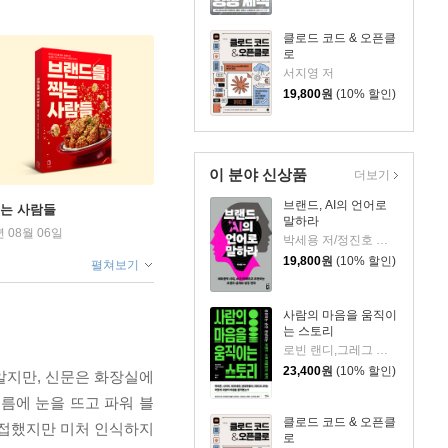
클로드 코드 & 오픈클
로
서지영 저
19,800
원
(10% 할인)
이 분야 신상품
더보기
브랜드, AI의 언어로
찍는 사람들
말하라
년 08월 06일
박세용 저/정진호 그림
19,800
원
(10% 할인)
펼쳐보기
사람의 마음을 움직이
는 스토리
로빈 랜디,그레그 브라운 저/최은아 역
23,400
원
(10% 할인)
알지만, 신문은 화장실에
흐름에 눈을 뜨고 파워 블
클로드 코드 & 오픈클
 접했지만 미처 인식하지
로