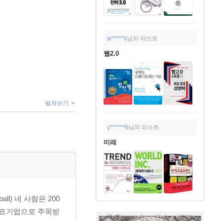
w*****s
님의 리스트
웹2.0
펼쳐보기
y******6
님의 리스트
미래
ll) 네 사람은 200
0 대표기업으로 주목받