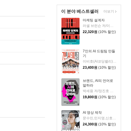
이 분야 베스트셀러
더보기
마케팅 설계자
러셀 브런슨 저/이경식 역
22,320
원
(10% 할인)
7인의 AI 드림팀 만들
기
이비호(AI코딩밸리) 저
23,400
원
(10% 할인)
브랜드, AI의 언어로
말하라
박세용 저/정진호 그림
19,800
원
(10% 할인)
AI 영상 제작
문수민,민지영,신호진,강경희,앤미디어 저
24,300
원
(10% 할인)