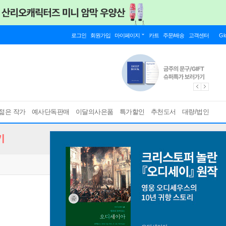
로그인
회원가입
마이페이지
카트
주문/배송
고객센터
Gl
젊은 작가
예사단독판매
이달의사은품
특가할인
추천도서
대량/법인
기