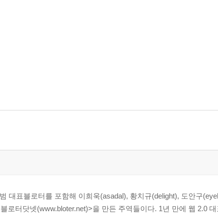
블로터를 포함해 이희욱(asadal), 황치규(delight), 도안구(eyeba
터닷넷(www.bloter.net)>을 만든 주역들이다. 1년 만에 웹 2.
석