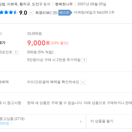
상범
,
이희욱
,
황치규
,
도안구
등저
행복한나무
2007년 09월 05일
9.0
마케팅/세일즈 top100 1주
회원리뷰(
2
건)
베스트
가
10,000원
9,000
원
매가
(10% 할인)
ES포인트
500원 (5% 적립)
5만원이상 구매 시 2천원 추가적립
제혜택
카드/간편결제 혜택을 확인하세요
매 시 참고사항
현재 새 상품은 구매 할 수 없습니다. 아래 상품으로 구매하거나 판매
중고상품 (27개)
이 상품을 팔기
300원 ~