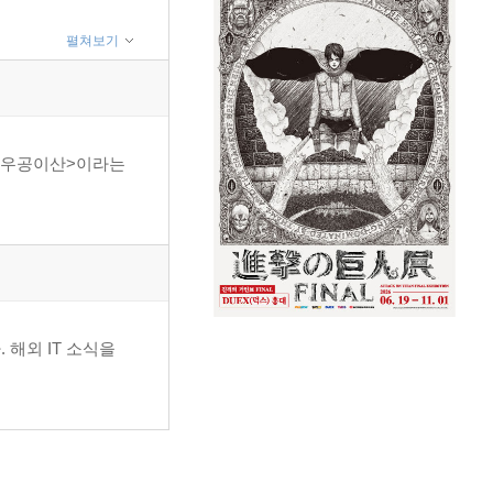
펼쳐보기
 <우공이산>이라는
해외 IT 소식을