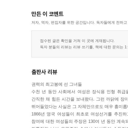
한국 여성 총리 한명숙
만든 이 코멘트
평양에서 태어난 문학소녀
2년간 감옥에 복역한 여권신장의 대모
저자, 역자, 편집자를 위한 공간입니다. 독자들에게 전하고
자신의 성을 아들의 이름에 올리다
모든 이가 칭찬하는 온화한 성격
접수된 글은 확인을 거쳐 이 곳에 게재됩니다.
뛰어난 여성 정치가
독자 분들의 리뷰는 리뷰 쓰기를, 책에 대한 문의는 1:
다섯 번 패한 원로 의원
정계에서 여성의 지위를 확고히 하다
위험한 고비에 목숨을 거니, 미래가 수월하지만은 
출판사 리뷰
TOP WOMEN
권력의 최고봉에 선 그녀들
chapter3. 세계를 바라보는 직관의 여인
수천 년 동안 사회에서 여성은 장식용 인형 취급
뉴질랜드의 여성 총리 헬렌 클라크
간직한 채 힘든 시간을 보내왔다. 그런 까닭에 
교사 경력
뛰어들었다는 사실은 그 자체만으로도 매우 흥미롭
총리
1866년 영국 여성들이 최초로 여성선거를 추진하고
경제적 성과를 거두다
참여에 대한 여성들의 주장은 130여 년 동안 계
등산과 탐 크루즈를 좋아하다