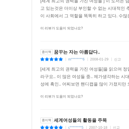
[세계 최고의 권력을 가진 여성들 ] 이 도서
고 있는것은 더이상 부인할 수 없는 시대적인
TOP WOMEN
이 사회에서 그 역할을 똑똑히 하고 있다. 수많
chapter7. 아프리카 대륙의 철의 여인
리베리아 여성 대통령 설리프
이 리뷰가 도움이 되었나요?
‘자유’의 리베리아
시종에서 대통령 후보가 되기까지
2차 경선
꿈꾸는 자는 아름답다..
종이책
경쟁자 웨이아
m********6
2008-01-29
신고
|
|
|
‘근육’과 ‘대뇌’
불투명한 대선의 결말 : ‘철의 낭자’의 승리
[세계 최고의 권력을 가진 여성들]을 읽으며 정
국제적인 지지를 획득
라구요.. 이 많은 여성들 중.. 제가생각하는 시
성에 흑인.. 어찌보면 핸디캡을 많이 가졌지만 
TOP WOMEN
이 리뷰가 도움이 되었나요?
chapter8. 민주 독일의 희망
독일 여성 총리 메르켈
우여곡절이 많았던 어린 시절
세계여성들의 활동을 주목
종이책
우수한 학생
c********5
2007-10-18
신고
|
|
|
대학 시절의 비정규직