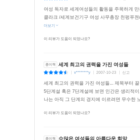
첫사랑
여성 독자로 세계여성들의 활동을 주목하게 만든 
우수한 정치 잠재력
클라크 /세계보건기구 여성 사무총장 천펑푸젼/총
그녀를 도와준 귀인
더보기
앞으로 계속 나감
이 리뷰가 도움이 되었나요?
두 번째 결혼
위원장
종결자
세계 최고의 권력을 가진 여성들
총리
종이책
무거운 임무와 아직도 먼 길
v********y
2007-10-23
신고
|
|
|
세계 최고의 권력을 가진 여성들... 제목부터 끌
TOP WOMEN
5단계설 혹은 7단계설에 보면 인간은 생리적
chapter9. 베스트 오브 베스트
나는 아직 그 단계의 경지에 이르려면 무수한 노
라트비아 여성 대통령 비케 프라이베르가
이 리뷰가 도움이 되었나요?
‘철의 낭자’의 동화이야기
부득이하게 고향을 등지다
조국으로 돌아가다
정계의 ‘다크호스’
수많은 여성들의 아름다운 희망
종이책