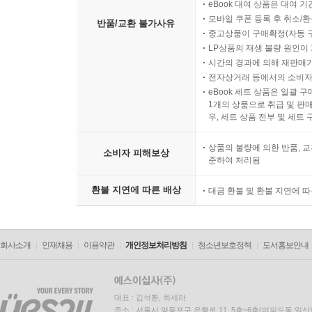
eBook 대여 상품은 대여 기
모바일 쿠폰 등록 후 취소/환
반품/교환 불가사유
중고상품이 구매확정(자동 
LP상품의 재생 불량 원인이 기
시간의 경과에 의해 재판매가
전자상거래 등에서의 소비자
eBook 세트 상품은 일괄 
1개의 상품으로 취급 및 판매
우, 세트 상품 전부 및 세트
상품의 불량에 의한 반품, 교
소비자 피해보상
준하여 처리됨
환불 지연에 따른 배상
대금 환불 및 환불 지연에 
회사소개
인재채용
이용약관
개인정보처리방침
청소년보호정책
도서홍보안내
대표 : 김석환, 최세라
주소 : 서울시 영등포구 은행로 11, 5층~6층(여의도동,일신