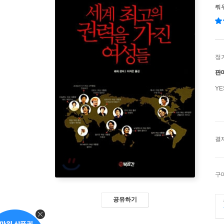
뤄
정
판
Y
결
구
공유하기