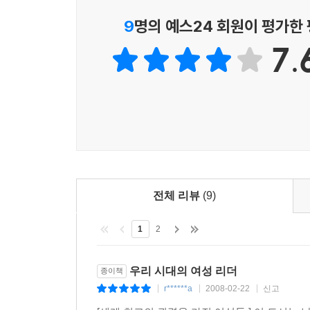
chaptet5. 세계 인류의 건강을 위해
필요가 있는 것이다.
9
명의 예스24 회원이 평가한
세계보건기구 여성 사무총장 마가렛 찬
의학박사와 태평신사
7.
시대를 앞서가는 Top Woman 12인의 진솔한 삶!
앞장서서 닭고기를 먹고, ‘사스’를 물리치기 위해 세
오늘날 정치세계에서 여전히 남성들이 우위를 점
현명한 아내를 도운 남편
움직이기 시작했다.
실력 경선과 총리의 도움
장차 큰 역할을 충분히 할 수 있다
Top Woman
중국 외교의 중요한 돌파구
1866년에 영국에서 여성들이 처음으로 투표권을 요
여성들의 참정 요구 역사는 계속 이어져 오고 있다
TOP WOMEN
남성 권력의 종속적인 지위에서 벗어나 평등으로 나아
chapter6. 강함 속의 부드러움
띄게 늘어났고, 전통적인 정치 문화가 변하고 있다
전체 리뷰
(9)
칠레 여성 대통령 바첼레트
수단이 아닌 뛰어난 재능으로 정치계로 뛰어들고 
많은 어려움을 겪은 명문가 출신의 운명
1
2
여성 정치가들의 이야기를 담고 있다.
그리운 고향 조국으로 돌아가 정계에 진출
넓은 가슴으로 은혜와 원한을 융합
우리 시대의 여성 리더
종이책
유능함과 정력으로 정계에서 끈 인기
r******a
2008-02-22
신고
|
|
|
서서히 세상에 알려진 부드러운 마음씨