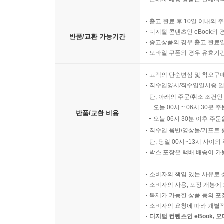
출고 완료 후 10일 이내의 
디지털 콘텐츠인 eBook의 
반품/교환 가능기간
중고상품의 경우 출고 완료일
모바일 쿠폰의 경우 유효기간(
고객의 단순변심 및 착오구
직수입양서/직수입일서중 일
단, 아래의 주문/취소 조건인
오늘 00시 ~ 06시 30분 
반품/교환 비용
오늘 06시 30분 이후 주문
직수입 음반/영상물/기프트 
단, 당일 00시~13시 사이
박스 포장은 택배 배송이 가
소비자의 책임 있는 사유로 
소비자의 사용, 포장 개봉에 
복제가 가능한 상품 등의 포장을 
소비자의 요청에 따라 개별
디지털 컨텐츠인 eBook, 