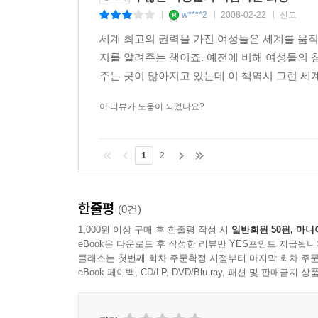
유엔사무총장 후보
w****2
2008-02-22
신고
|
|
|
프라이베르가와 중국
세계 최고의 권력을 가진 여성들은 세계를 움
지를 알려주는 책이죠. 예전에 비해 여성들의
TOP WOMEN
주는 곳이 많아지고 있는데 이 책역시 그런 세
chapter10. 능력으로 거둔 승리
아일랜드 여성 대통령 메리 매컬리스
이 리뷰가 도움이 되었나요?
폭력 충돌 시대에 성장
해박한 학식의 법학자
1
2
북아일랜드에서 배출한 첫 번째 대통령
뛰어난 사회 활동가
뜨개질을 좋아하다
한줄평
(0건)
‘난 일하는 엄마’
1,000원 이상 구매 후 한줄평 작성 시
일반회원 50원, 마니
매컬리스와 중국
eBook은 다운로드 후 작성한 리뷰만 YES포인트 지급됩니
클래스는 첫번째 회차 주문확정 시점부터 마지막 회차 주문
TOP WOMEN
eBook 페이백, CD/LP, DVD/Blu-ray, 패션 및 판매금
chapter11. 인기 방송인의 정치 인생
캐나다 여성 총독 미셸 장