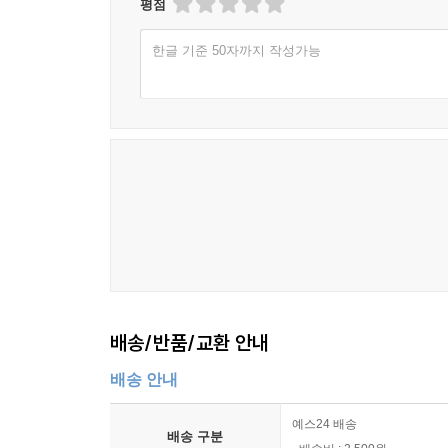
평점
가난한 가정환경에서 어렵게 공부한 인재
캐나다 방송국의 유명한 여성 앵커
한글 기준 50자까지 작성가능
질문을 통해 자신을 증명하길 기대하다
TOP WOMEN
chapter12. 싱글맘에서 최고 지도자로
핀란드 여성 대통령 타르야 할로넨
흠 잡을 데 없는 인품
정치계의 여성 강인
‘할로넨과 그녀의 남자'
배송/반품/교환 안내
배송 안내
예스24 배송
배송 구분