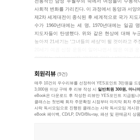
전통적인 남성 우월주의 속에서 여성들이 수동적
반테러로 효과를 얻은 유능한 사람
사회적 변화를 가리킨다. 이 과정에서 동양과 서양
최고의 가정에서 태어난 최고의 딸
제2차 세계대전이 종식된 후 세계적으로 국가 지도자
수가 1960년대에는 세 명, 1970년대에는 일곱 
TOP WOMEN
지도자들이 탄생했다. 위와 같은 현상에 대해 누
chapter4. 필리핀 여성 대통령 아로요
높아져 21세기는 ‘그녀들의 세상’이 될 것이라고 
포근했던 어린 시절
20세기 여권 신장 운동이 일어나면서 많은 여권 운
강인한 아버지
의미하는 ‘chairman’은 ‘의자에 앉은 남자’
행복이 가득한 결혼 생활
우월성을 간접적으로 내포하고 있다며 ‘chair-wom
정계로 진출하다
회원리뷰
사람)’으로 대체해야 한다고 주장했다. 언뜻 보
(9건)
나라를 다스리는 여성 전문가
문제의 핵심을 가리키고 있다. 즉 여성의 정치적 
매주 10건의 우수리뷰를 선정하여 YES포인트 3만원을 드
남성 세계 속의 경선
3,000원 이상 구매 후 리뷰 작성 시
일반회원 300원, 마니아
있다는 것이다.
부대통령의 길
eBook은 다운로드 후 작성한 리뷰만 YES포인트 지급됩니
많은 정치적인 말 중에서도 ‘여권주의’는 좋지 않
클래스는 첫번째 회차 주문확정 시점부터 마지막 회차 주문
권력의 정상
같은 부정적인 이미지를 가지고 있다. 하지만 남
사락 독서모임으로 진행된 클래스는 사락 독서모임 게시판
견고
않았기 때문이다. 그렇다고 해서 결코 남성들에게
eBook 페이백, CD/LP, DVD/Blu-ray, 패션 및 판매금
여담
사회와 싸울 필요가 없으며 스스로 능력을 유감없이,
열리면 ‘남권주의’라는 단어가 필요할지도 모르겠다
TOP WOMEN
그렇기 때문에 ‘그녀들의 시대’를 만든 세계를 