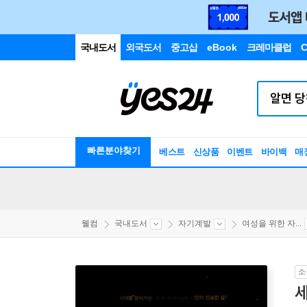
국내도서
외국도서
중고샵
eBook
크레마클럽
C
빠른분야찾기
베스트
신상품
이벤트
바이백
매
웰컴
국내도서
자기계발
여성을 위한 자...
소