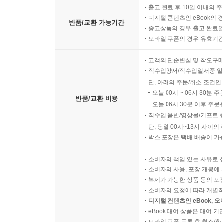
출고 완료 후 10일 이내의 
디지털 콘텐츠인 eBook의 
반품/교환 가능기간
중고상품의 경우 출고 완료일
모바일 쿠폰의 경우 유효기간(
고객의 단순변심 및 착오구
직수입양서/직수입일서중 일
단, 아래의 주문/취소 조건인
오늘 00시 ~ 06시 30분 
반품/교환 비용
오늘 06시 30분 이후 주문
직수입 음반/영상물/기프트 
단, 당일 00시~13시 사이
박스 포장은 택배 배송이 가
소비자의 책임 있는 사유로 
소비자의 사용, 포장 개봉에 
복제가 가능한 상품 등의 포장을 
소비자의 요청에 따라 개별
디지털 컨텐츠인 eBook, 
eBook 대여 상품은 대여 기
모바일 쿠폰 등록 후 취소/환