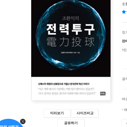
조
정
판
Y
결
배
배
미리보기
사이즈비교
공유하기