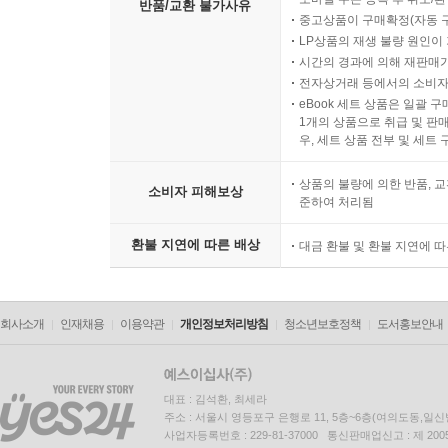
반품/교환 불가사유
중고상품이 구매확정(자동 
LP상품의 재생 불량 원인이 기
시간의 경과에 의해 재판매가
전자상거래 등에서의 소비자
eBook 세트 상품은 일괄 
1개의 상품으로 취급 및 판매
우, 세트 상품 전부 및 세트
상품의 불량에 의한 반품, 교
소비자 피해보상
준하여 처리됨
환불 지연에 따른 배상
대금 환불 및 환불 지연에 
회사소개
인재채용
이용약관
개인정보처리방침
청소년보호정책
도서홍보안내
대표 : 김석환, 최세라
주소 : 서울시 영등포구 은행로 11, 5층~6층(여의도동,일신
사업자등록번호 : 229-81-37000 통신판매업신고 : 제 200