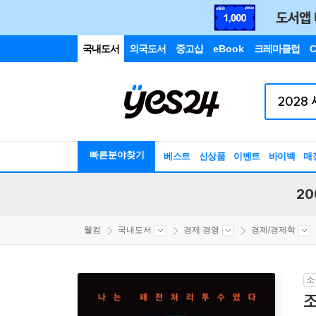
국내도서
외국도서
중고샵
eBook
크레마클럽
C
빠른분야찾기
베스트
신상품
이벤트
바이백
매
20
웰컴
국내도서
경제 경영
경제/경제학
소