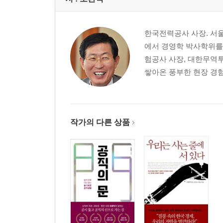
에필로그_ 이 무서운 숙명적 동시성
한국전력공사 사장. 서
에서 경영학 박사학위를
험공사 사장, 대한무역투
쌓아온 풍부한 현장 경험
작가의 다른 상품