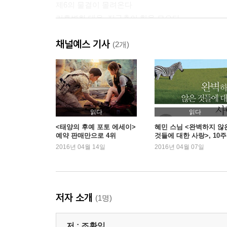
제6의 물결이 몰려온다
기후변화 대응, 지구촌이 힘을 모으다
우리는 2030년 에너토피아로 간다
채널예스 기사
(2개)
3장 한국의 빅리그 진입, 시작은 괜찮다
: 에너지 신산업, 한국 경제의 차세대 간판투수
기후변화협약, 에너지 시장의 판도를 흔들다
에너지 신산업, 100조 원 신시장이 열린다
신기후체제, 에너지 분야 국가대표 선수들
읽다
읽다
<태양의 후예 포토 에세이>
혜민 스님 <완벽하지 않
예약 판매만으로 4위
것들에 대한 사랑>, 10주
4장 에너지 신산업 선봉에 선 한전
속 1위
2016년 04월 14일
2016년 04월 07일
: 에너지 빅리거의 대망
한반도에 에너지 신산업의 포석을 다지다
빛가람 에너지밸리, 신에너지 수도를 꿈꾸다
글로벌 KEPCO 벨트, 신실크로드를 연다
저자 소개
(1명)
에너지 공기업 한전, 녹색대전의 주인공이 되다
저 :
조환익