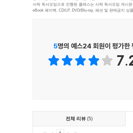
세계경제에 활력을 불어넣을 에너지 신산업은 과연
사락 독서모임으로 진행된 클래스는 사락 독서모임 게시판
혁신의 선도자로 부활한 한전은 한국의 미래에 어떤
eBook 페이백, CD/LP, DVD/Blu-ray, 패션 및 판매금
더 이상 전기차는 미래의 기술이 아니다. 이제 곧 
도 하나둘 전기차를 공개하고 있다. 국내에서는 아직
신간《조환익의 전력투구》는 그가 한전 사장으로 
12월에는 테슬라가 ‘테슬라코리아’를 설립하고 국
다시 쓰는 출사표다. 지난 3년을 돌아보며 한전이
아 시장 진출도 꾀하고 있다. 제주도는 2030년까지
여기에 승부를 걸어야 하는지 그리고 신에너지 혁명
5
명의 예스24 회원이 평가한
행거리가 짧은 제주도는 전체 면적이 그리 넓지 않아
한국의 대표적 공기업 한전의 대반전 스토리가 흥미
력발전과 연계해 ‘바람으로 달리는 전기차’라는 이
7.
으로 전기차를 보급하고 서서히 민간으로 확대해나가면 
산업부 산하 ‘빅3’ 기업 수장을 역임한 공기업 경영
6∼207
조환익 사장에겐 ‘직업이 공기업 사장’, ‘공기업
각국의 에너지를 책임지는 수장들과 만나는 과정에서
인생을 바꿔보고 싶다며 사표를 내고 주위를 놀라
은 기술과 노하우를 부러워했으며 어떻게든 한전의
거기까지였다. 진정한 그의 길은 오히려 공직 
특히 우리나라 송배전 손실률이 세계 최저 수준이
대한무역투자진흥공사, 한국전력공사 등 산업부 산하 
해 에너지 시설이 많이 부족한데 신규 투자비가 막
로운 플랜트 건설도 중요하지만 에너지를 덜 쓰면서 
올해로 공기업 사장만 10년이 넘은 그는 관료 출
전체 리뷰
(5)
조선, 석유화학, 전자 등으로 대표되는 국가의 간
탁월한 국제 감각 그리고 세계경제 흐름을 읽는
것이다. 그리고 바로 이때 에너지 신산업이 무대