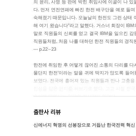
의 윤리, 사명 등 판에 박힌 취임사에 이골이 나 
다. 먼저 연전연패에 빠진 한전 배구단을 예로 들며
숙해졌기 때문입니다. 오늘날의 한전도 그런 상태 아
해 여기 왔습니다”라고 말했다. 거스너 회장이 IBM
말로 직원들의 신뢰를 얻고 결국 IBM을 일으킨 감
직원들처럼, 처음 나를 대하던 한전 직원들의 경직된
--- p.22∼23
한전에 취임한 후 어떻게 끊어진 소통의 다리를 다시
물단지 한전’이라는 말을 귀에 딱지가 앉도록 들어
보였다. 전국에 흩어져 있는 직원들과 만나 고충을
진심을 담은 편지를 써보기로 했다. 고교 시절 전국
솜씨에 대해서는 일말의 자신감도 있었다.
나는 서울 중구가 본적인 그야말로 남산골 샌님이지
출판사 리뷰
태어나 명절 때마다 할아버지 손을 잡고 성묘하러 간
활을 할 때 ‘누구의 사람’으로 소위 줄을 잘못 서
신에너지 혁명의 선봉장으로 거듭난 한국전력 혁신
을 만한 내용들을 꾸준히 편지에 담아 보냈다. 직원들
p.36∼37