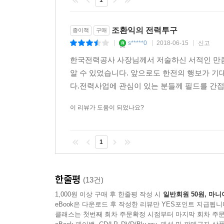
1
CEO들과는 확실히 달라 보인다. 수장으로 가는 
단기적인 회수가 어렵다. 그래서 신산업 창출 초기에는 
겪던 한전에서 스스로 권위를 하물며 거대한 공룡을
전선에 뛰어들 준비를 하고 있다. 그의 말대로 한전
조환익의 전력투구
종이책
구매
우리나라에 있는 섬 3,237개 가운데 사람이 사는 
s*****0
2018-06-15
신고
|
|
|
못하고 비싼 석유를 사용하는 발전기에 의존할 수밖에
하지만 그는 이런 초인적 행보 속에서 많이 고단했던
항하지 못하는 문제도 안고 있다. 매연과 환경오염이
한국전력공사 사장님께서 저술하신 서적인 만큼
한전에서의 시간은 과거 그 어떤 시절보다 어렵고
되어왔다. 그런데 최근 섬에서 변화가 일고 있다.
알 수 있었습니다. 앞으로도 한전의 행보가 
무력한 인간에겐 승산이 없는 ‘신의 영역’이었
으로 한 친환경 에너지 자립섬이 등장했기 때문이다
다.전력사업에 관심이 있는 분들께 필드를 간접
것’이었다.”
한 사업이 제대로 추진되지 못했는지 의아해할 수도
이 리뷰가 도움이 되었나요?
때문이다. 그런데 이제는 이러한 문제점을 해결할 수 있게
이 책은 조 사장이 공공기관과 공기업 경영 과정에
풀어가는 실용적 마인드, 아이디어와 역량을 조
나는 한전에 온 이후 매년 초 그 해에 꼭 이뤄야 할
1
노하우 등 연륜 있는 경영자의 빛나는 통찰을 얻을 
성원 간의 신뢰를 회복하고 외부와의 원활한 소통이 
는데 끊어진 외부와의 소통이 복원되고 구성원 간에
한국 경제의 새로운 돌파구 ‘에너지 신산업’에 있다
해야 회사의 모든 기능이 제대로 돌아갈 수 있다는 
한줄평
(13건)
만에 흑자 전환을 이루었다. 2015년에는 본사가 나
1,000원 이상 구매 후 한줄평 작성 시
일반회원 50원, 마니
온실가스를 줄이기 위한 ‘파리협정’이 탄생하면서
공적인 이전 정착과 에너지밸리 조성, 에너지 신산업
eBook은 다운로드 후 작성한 리뷰만 YES포인트 지급됩니
2030년까지 산업화 이전 대비 1.5도까지 낮추는
이라는 변혁 속에서 한전이 에너지 생태계를 이끄는 
클래스는 첫번째 회차 주문확정 시점부터 마지막 회차 주문
전망에 따라 세계 각국이 들썩거린다. 세계 에너지 