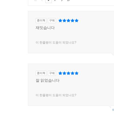
지속가능한 기업으로의 변신은 선택 아닌 필수다
한국의 대표적 공기업인 한전은 1898년 회사가 설립
종이책
구매
제품을 적게 써주세요”라고 호소하며 역세일즈를
재밋습니다
소비하면서 공급자는 한전, 수요자는 국민이라는 
어려운 측면이 있었다. 하지만 혁신 없는 기업은 역
이 한줄평이 도움이 되었나요?
조 사장은 산업통상과 에너지 분야에서 오랜 기간 
지속가능한 성장을 이루기 위해서는 끊임없이 변
에너지 빅리그의 주인공이 되기 위한 글로벌 기
지속적으로 변신해나가야 한다는 주장이다. 이 책
종이책
구매
다짐을 담았다. 책의 말미에서 그는 이 사업의
잘 읽었습니다
신산업이라는 새로운 성장 엔진으로 국민소득 5만 
이 한줄평이 도움이 되었나요?
지난 10년간 한전은 갖가지 난제들이 줄줄이 터지
도모하면서 6년 만에 적자 탈출하고 순이익 10조
o
19개국 33개 현장에서 높은 기술력을 발휘하고 있