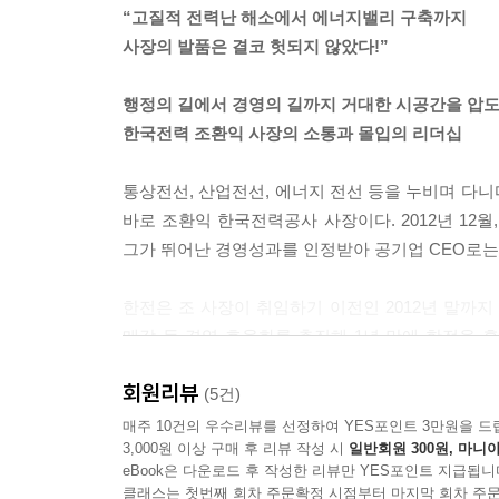
“고질적 전력난 해소에서 에너지밸리 구축까지
사장의 발품은 결코 헛되지 않았다!”
혁신도시에 처음 발을 내딛던 날을 잊을 수 없다.
기관 신사옥만이 허허벌판에 덩그러니 놓여 있었다
행정의 길에서 경영의 길까지 거대한 시공간을 압
중교통 배차 간격이 너무 길고 신호등과 건널목도 거
한국전력 조환익 사장의 소통과 몰입의 리더십
나밖에 없었다. 저녁식사 후 어디 가서 맥주 한잔 
즐기겠다는 소박한 꿈도 접어야 했다.
통상전선, 산업전선, 에너지 전선 등을 누비며 다
교통도 편하고 온갖 음식점들로 가득한 도시에서 
바로 조환익 한국전력공사 사장이다. 2012년 12
창문도 제대로 열지 못했다. 새벽에는 냄새가 더 심
그가 뛰어난 경영성과를 인정받아 공기업 CEO로는
도 다 떨어져 주변이 더욱 을씨년스러웠다. 혁신도시
했다. _pp.96∼98
한전은 조 사장이 취임하기 이전인 2012년 말까지
‘조(兆)’ 위에 ‘경(京)’이라는 화폐 단위가 있다는
매각 등 경영 효율화를 추진해 1년 만에 한전을 흑
있다고 하니 어마어마하게 큰 액수다. 그런데 1조 원
부지 매각 등 여러 현안들도 연달아 풀어냈다. 2
인 1경 원이 넘는 시장이 열린다는 분야가 있다.
회원리뷰
조성에도 박차를 가하고 있다. 그는 2만여 명의 직
(5건)
지, 에너지 효율화 등 신산업 부문에서 2030년까지 
매주 10건의 우수리뷰를 선정하여 YES포인트 3만원을 드
경 4,000조 원이다. 이러한 에너지 신시장을 향해
3,000원 이상 구매 후 리뷰 작성 시
일반회원 300원, 마니아
조 사장은 특히 정보통신기술과 에너지를 결합해 
자, 자동차, 금융, 심지어 유통과 식품 분야에 이
eBook은 다운로드 후 작성한 리뷰만 YES포인트 지급됩니
한다고 강조하며, 에너지 신시장 진출을 위해 전
로벌 플레이어들의 빅매치가 에너지 신산업 분야에서 시작
클래스는 첫번째 회차 주문확정 시점부터 마지막 회차 주문