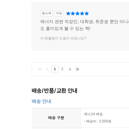
변화가 필요한 시점이다. 과거 118년간 계속해
창출하는 동시에 환경보존에도 선도적 역할을 할
종이책
구매
놓쳐서는 안 된다. 창의적이면서도 유연한 사고로 달
에너지 관련 직장인, 대학생, 취준생 뿐만 아
도 흥미있게 볼 수 있는 책!
이 한줄평이 도움이 되었나요?
1
2
배송/반품/교환 안내
배송 안내
예스24 배송
배송 구분
배송비 : 2,500원