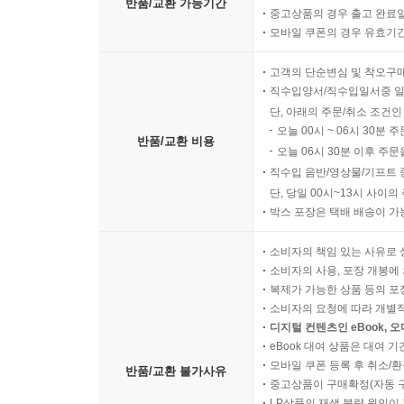
반품/교환 가능기간
중고상품의 경우 출고 완료일
모바일 쿠폰의 경우 유효기간(
고객의 단순변심 및 착오구
직수입양서/직수입일서중 일
단, 아래의 주문/취소 조건인
오늘 00시 ~ 06시 30분 
반품/교환 비용
오늘 06시 30분 이후 주문
직수입 음반/영상물/기프트 
단, 당일 00시~13시 사이
박스 포장은 택배 배송이 가
소비자의 책임 있는 사유로 
소비자의 사용, 포장 개봉에 
복제가 가능한 상품 등의 포장을 
소비자의 요청에 따라 개별
디지털 컨텐츠인 eBook, 
eBook 대여 상품은 대여 기
모바일 쿠폰 등록 후 취소/환
반품/교환 불가사유
중고상품이 구매확정(자동 
LP상품의 재생 불량 원인이 기