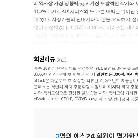
2. 역사상 가장 영향력 있고 가장 도발적인 작가와 
‘HOW TO READ’ 시리즈의 또 다른 매력은 뛰
데 있다. 사상가들의 연대기와 이론을 요약해서 
것이 사실이었다. ‘HOW TO READ’ 시리즈는 
사상을 머릿속에 체계적으로 정리하고, 이를 소화
시도해보지 못한 고전에 새로운 방법으로 접근하고 
고전’이라 불릴 만한 책이다.
회원리뷰
(3건)
3. 국내 최고 번역자들이 참여한 수준 있는 명강의!
매주 10건의 우수리뷰를 선정하여 YES포인트 3만원을 드
3,000원 이상 구매 후 리뷰 작성 시
일반회원 300원, 마니아
세계적 석학들의 마스터클래스를 국내 독자들이 보다 쉽
eBook은 다운로드 후 작성한 리뷰만 YES포인트 지급됩니
고병권 등 국내 최고의 번역자들이 참여했다. 특히
클래스는 첫번째 회차 주문확정 시점부터 마지막 회차 주문
독자들이 친근하게 다가갈 수 있도록 하려는 이들
사락 독서모임으로 진행된 클래스는 사락 독서모임 게시판
들려주려는 기획 의도를 실현할 수 있었다.
eBook 페이백, CD/LP, DVD/Blu-ray, 패션 및 판매금
4. 분야별 참고 목록(1?2차 자료, 전기, 인터넷 
‘HOW TO READ’ 시리즈 각각의 책 말미에는 
삶의 여정을 담은 ‘사상가의 생애’를 밝히고 있
3
명의 예스24 회원이 평가한