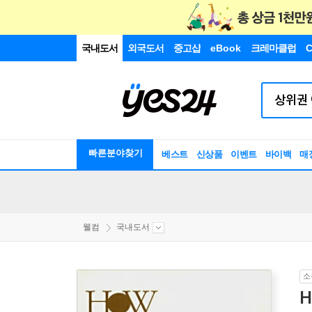
국내도서
외국도서
중고샵
eBook
크레마클럽
C
빠른분야찾기
베스트
신상품
이벤트
바이백
매
웰컴
국내도서
소
H