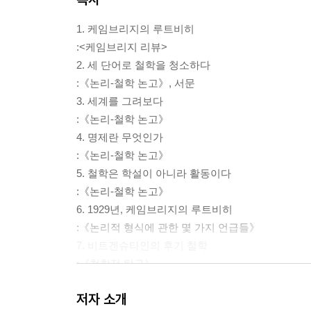
1. 케임브리지의 루트비히
:<케임브리지 리뷰>
2. 세 단어로 철학을 청소하다
:《논리-철학 논고》, 서문
3. 세계를 그려보다
:《논리-철학 논고》
4. 명제란 무엇인가
:《논리-철학 논고》
5. 철학은 학설이 아니라 활동이다
:《논리-철학 논고》
6. 1929년, 케임브리지의 루트비히
:《논리적 형식에 관한 몇 가지 언급들》
7. 비트겐슈타인의 후기 철학
:《철학적 탐구》
8. 합리주의를 뒤흔드는 언어 게임
저자 소개
:《청색 책》