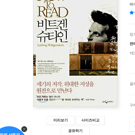
레
정
판
Y
결
구
미리보기
사이즈비교
공유하기