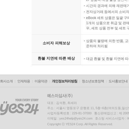
시간의 경과에 의해 재판매가
전자상거래 등에서의 소비자
eBook 세트 상품은 일괄 
1개의 상품으로 취급 및 판매
우, 세트 상품 전부 및 세트
상품의 불량에 의한 반품, 교
소비자 피해보상
준하여 처리됨
환불 지연에 따른 배상
대금 환불 및 환불 지연에 
회사소개
인재채용
이용약관
개인정보처리방침
청소년보호정책
도서홍보안내
대표 : 김석환, 최세라
주소 : 서울시 영등포구 은행로 11, 5층~6층(여의도동,일신
사업자등록번호 : 229-81-37000 통신판매업신고 : 제 200
이메일 : yes24help@yes24.com 호스팅 서비스사업자 :
Copyright ⓒ YES24 Corp. All Rights Reserved.