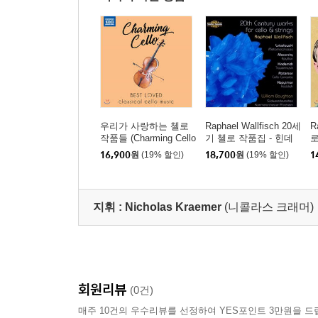
우리가 사랑하는 첼로
Raphael Wallfisch 20세
R
작품들 (Charming Cello
기 첼로 작품집 - 힌데
로
- Best Loved Classical
미트 / 루토슬라브스키
곡
16,900
원
(19% 할인)
18,700
원
(19% 할인)
1
Cello Music)
외 (20th Century Work
테
s for Cello & Strings)
k
라파엘 월피쉬, 남서독
c
포르츠하임 실내 관현
a
지휘 :
Nicholas Kraemer
(니콜라스 크래머)
악단, 윌리엄 보튼
회원리뷰
(0건)
매주 10건의 우수리뷰를 선정하여 YES포인트 3만원을 드