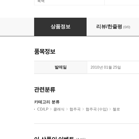
룩백
Raphael Wallfisch 비발디: 첼로 협주곡 4집 (Vivaldi:
상품정보
리뷰/한줄평
(0/0)
품목정보
발매일
2010년 01월 25일
관련분류
카테고리 분류
CD/LP
클래식
협주곡
협주곡 (수입)
첼로