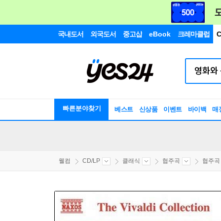
국내도서
외국도서
중고샵
eBook
크레마클럽
C
빠른분야찾기
베스트
신상품
이벤트
바이백
매
웰컴
CD/LP
클래식
협주곡
협주곡 