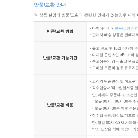
반품/교환 안내
※ 상품 설명에 반품/교환과 관련한 안내가 있는경우 아래 
마이페이지 >
반품/교환 신청
반품/교환 방법
판매자 배송 상품은 판매자와
출고 완료 후 10일 이내의 
디지털 콘텐츠인 eBook의 
반품/교환 가능기간
중고상품의 경우 출고 완료일
모바일 쿠폰의 경우 유효기간(
고객의 단순변심 및 착오구
직수입양서/직수입일서중 일
단, 아래의 주문/취소 조건인
오늘 00시 ~ 06시 30분 
반품/교환 비용
오늘 06시 30분 이후 주문
직수입 음반/영상물/기프트 
단, 당일 00시~13시 사이
박스 포장은 택배 배송이 가