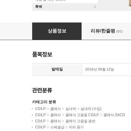
룩백
Hagen Quartett 모차르트: 현악 사중주 14번 '봄', 17번
상품정보
리뷰/한줄평
(0/1)
품목정보
발매일
2016년 08월 12일
관련분류
카테고리 분류
CD/LP
클래식
실내악
실내악 (수입)
CD/LP
클래식
클래식 고음질 CD/LP
클래식 SACD
CD/LP
클래식
클래식 고음질 음반
CD/LP
스페셜샵
미리 듣기