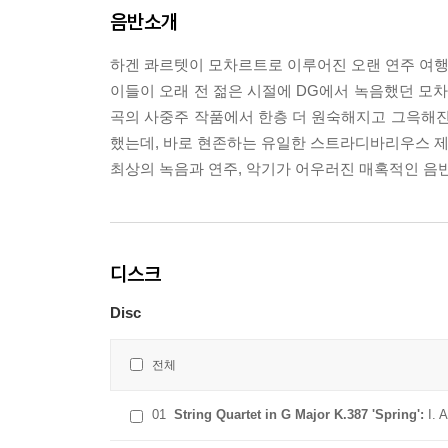
음반소개
하겐 콰르텟이 모차르트로 이루어진 오랜 연주 여행을
이들이 오래 전 젊은 시절에 DG에서 녹음했던 모
곡의 사중주 작품에서 한층 더 원숙해지고 그윽해진
했는데, 바로 현존하는 유일한 스트라디바리우스 제
최상의 녹음과 연주, 악기가 어우러진 매혹적인 음
디스크
Disc
전체
01
String Quartet in G Major K.387 'Spring':
I. 