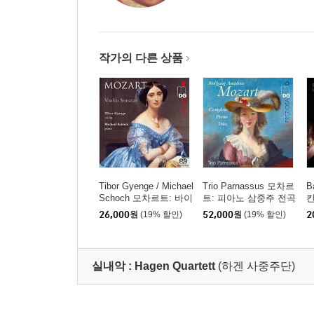
작가의 다른 상품
Tibor Gyenge / Michael
Trio Parnassus 모차르
B
Schoch 모차르트: 바이
트: 피아노 삼중주 전곡
칸
올린 소나타집 (Mozart:
(Mozart: Complete Pia
(
26,000
원
(19% 할인)
52,000
원
(19% 할인)
2
Violin Sonatas) [SACD
no Trios)
Hybrid]
실내악 :
Hagen Quartett
(하겐 사중주단)