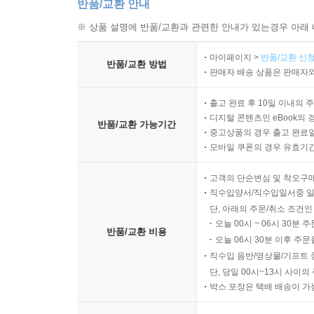
반품/교환 안내
※ 상품 설명에 반품/교환과 관련한 안내가 있는경우 아래 
마이페이지 >
반품/교환 신청
반품/교환 방법
판매자 배송 상품은 판매자와
출고 완료 후 10일 이내의 
디지털 콘텐츠인 eBook의 
반품/교환 가능기간
중고상품의 경우 출고 완료일
모바일 쿠폰의 경우 유효기간(
고객의 단순변심 및 착오구
직수입양서/직수입일서중 일
단, 아래의 주문/취소 조건인
오늘 00시 ~ 06시 30분 
반품/교환 비용
오늘 06시 30분 이후 주문
직수입 음반/영상물/기프트 
단, 당일 00시~13시 사이
박스 포장은 택배 배송이 가