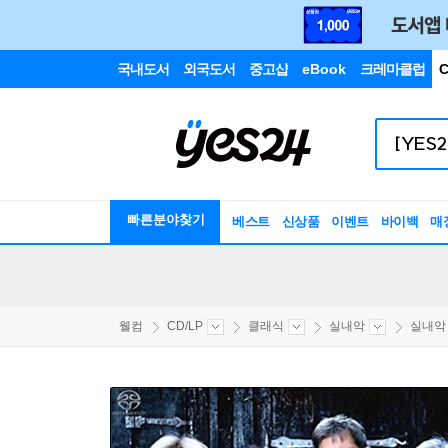
국내도서
외국도서
중고샵
eBook
크레마클럽
C
빠른분야찾기
베스트
신상품
이벤트
바이백
매
웰컴
CD/LP
클래식
실내악
실내악 