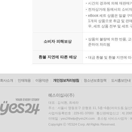
시간의 경과에 의해 재판매가
전자상거래 등에서의 소비자
eBook 세트 상품은 일괄 
1개의 상품으로 취급 및 판매
우, 세트 상품 전부 및 세트
상품의 불량에 의한 반품, 교
소비자 피해보상
준하여 처리됨
환불 지연에 따른 배상
대금 환불 및 환불 지연에 
회사소개
인재채용
이용약관
개인정보처리방침
청소년보호정책
도서홍보안내
대표 : 김석환, 최세라
주소 : 서울시 영등포구 은행로 11, 5층~6층(여의도동,일신
사업자등록번호 : 229-81-37000 통신판매업신고 : 제 200
이메일 : yes24help@yes24.com 호스팅 서비스사업자 :
Copyright ⓒ YES24 Corp. All Rights Reserved.