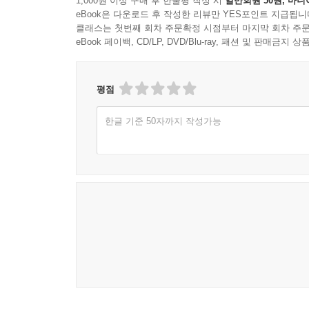
1,000원 이상 구매 후 한줄평 작성 시
일반회원 50원, 마니
eBook은 다운로드 후 작성한 리뷰만 YES포인트 지급됩니
클래스는 첫번째 회차 주문확정 시점부터 마지막 회차 주문
eBook 페이백, CD/LP, DVD/Blu-ray, 패션 및 판매금
평점
한글 기준 50자까지 작성가능