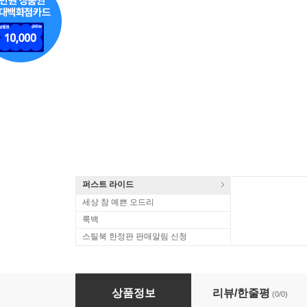
퍼스트 라이드
세상 참 예쁜 오드리
룩백
스틸북 한정판 판매알림 신청
글라주노프 : 축제 서곡, 봄, 연주회용 왈츠 1, 2번 (Glazuno
상품정보
리뷰/한줄평
(0/0)