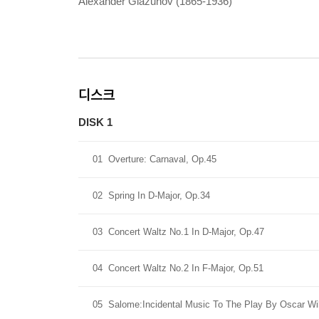
Alexander Glazunov (1865-1936)
디스크
DISK 1
01
Overture: Carnaval, Op.45
02
Spring In D-Major, Op.34
03
Concert Waltz No.1 In D-Major, Op.47
04
Concert Waltz No.2 In F-Major, Op.51
05
Salome:Incidental Music To The Play By Oscar Wi