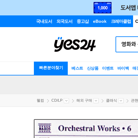
국내도서
외국도서
중고샵
eBook
크레마클럽
C
빠른분야찾기
베스트
신상품
이벤트
바이백
매
웰컴
CD/LP
해외 구매
클래식
관현