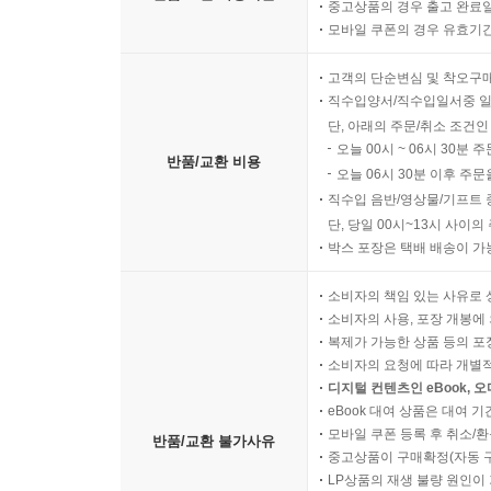
중고상품의 경우 출고 완료일
모바일 쿠폰의 경우 유효기간(
고객의 단순변심 및 착오구
직수입양서/직수입일서중 일
단, 아래의 주문/취소 조건인
오늘 00시 ~ 06시 30분 
반품/교환 비용
오늘 06시 30분 이후 주문
직수입 음반/영상물/기프트 
단, 당일 00시~13시 사이
박스 포장은 택배 배송이 가
소비자의 책임 있는 사유로 
소비자의 사용, 포장 개봉에 
복제가 가능한 상품 등의 포장을 
소비자의 요청에 따라 개별
디지털 컨텐츠인 eBook, 
eBook 대여 상품은 대여 기
모바일 쿠폰 등록 후 취소/환
반품/교환 불가사유
중고상품이 구매확정(자동 
LP상품의 재생 불량 원인이 기