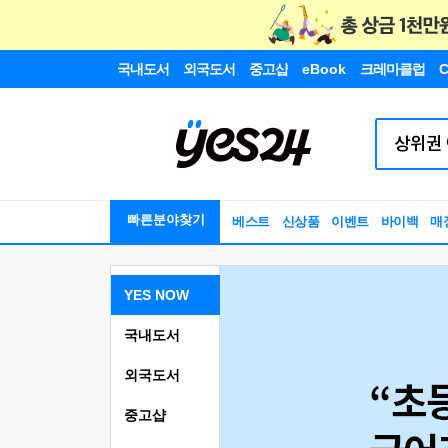
국내도서
외국도서
중고샵
eBook
크레마클럽
C
빠른분야찾기
베스트
신상품
이벤트
바이백
매
YES NOW
국내도서
외국도서
중고샵