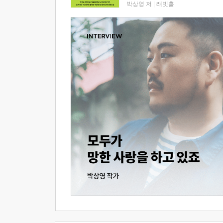
박상영 저
|
래빗홀