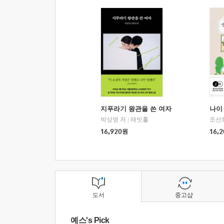
지푸라기 왕관을 쓴 여자
나이 
박상영 저
|
래빗홀
조선
16,920
원
16,2
도서
중고샵
예스's Pick