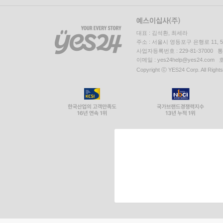
대표 : 김석환, 최세라
주소 : 서울시 영등포구 은행로 11,
사업자등록번호 : 229-81-37000 
이메일 : yes24help@yes24.c
Copyright ⓒ YES24 Corp. All Right