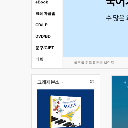
eBook
크레마클럽
CD/LP
DVD/BD
문구/GIFT
티켓
골든벨 퀴즈 & 완독 챌린지
그래제본소
2
/5