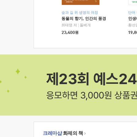
숲과 길 위 생명의 여정
단어
동물의 향기, 인간의 풍경
인생
최태영 저
|
돌베개
황선
23,400
원
19,8
크레마샵
화제의 책