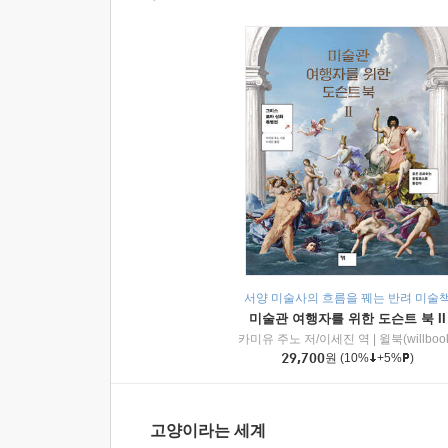
서양 미술사의 흐름을 꿰는 반려 미술
미술관 여행자를 위한 도슨트 북 II
카미유 주노 저/이세진 역
|
윌북(willboo
29,700
원
(10%
+5%
)
고양이라는 세계