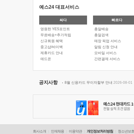
예스24 대표서비스
싸다
빠르다
영원한 YES포인트
총알배송
무료배송+추가적립
총알검색
신규회원 혜택
매장 픽업 서비스
중고샵/바이백
알림 신청 안내
제휴카드 안내
모바일 서비스
애드온
간편결제 서비스
공지사항
8월 신용카드 무이자할부 안내
2026-08-01
회사소개
인재채용
이용약관
개인정보처리방침
청소년보