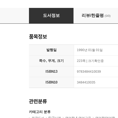
An Outline of English Lexicology
도서정보
리뷰/한줄평
(0/0)
품목정보
발행일
1990년 01월 01일
쪽수, 무게, 크기
223쪽 | 크기확인중
ISBN13
9783484410039
ISBN10
3484410035
관련분류
카테고리 분류