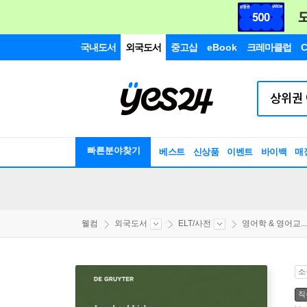
국내도서
외국도서
중고샵
eBook
크레마클럽
C
빠른분야찾기
베스트
신상품
이벤트
바이백
매
웰컴
외국도서
ELT/사전
영어학 & 영어교...
소
직