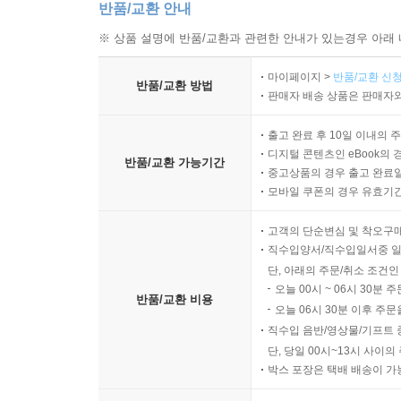
반품/교환 안내
※ 상품 설명에 반품/교환과 관련한 안내가 있는경우 아래 
마이페이지 >
반품/교환 신청
반품/교환 방법
판매자 배송 상품은 판매자와
출고 완료 후 10일 이내의 
디지털 콘텐츠인 eBook의 
반품/교환 가능기간
중고상품의 경우 출고 완료일
모바일 쿠폰의 경우 유효기간(
고객의 단순변심 및 착오구
직수입양서/직수입일서중 일
단, 아래의 주문/취소 조건인
오늘 00시 ~ 06시 30분 
반품/교환 비용
오늘 06시 30분 이후 주문
직수입 음반/영상물/기프트 
단, 당일 00시~13시 사이
박스 포장은 택배 배송이 가