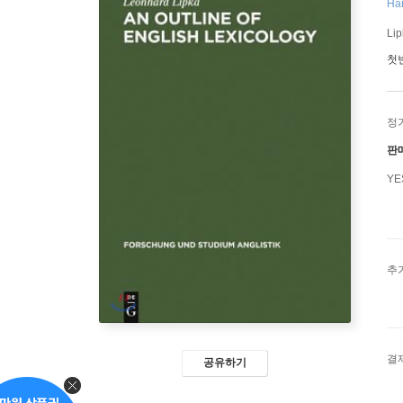
Har
Li
첫
정
판
Y
추
결
공유하기