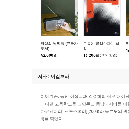
일상의 낱말들 (큰글자
고통에 공감한다는 착
도서)
각
1
42,000
원
16,200
원
(10% 할인)
저자 : 이길보라
이야기꾼. 농인 이상국과 길경희의 딸로 태어난
다니던 고등학교를 그만두고 동남아시아를 여행하
다큐멘터리 [로드스쿨러](2008)와 농부모의 
4)를 찍었다....