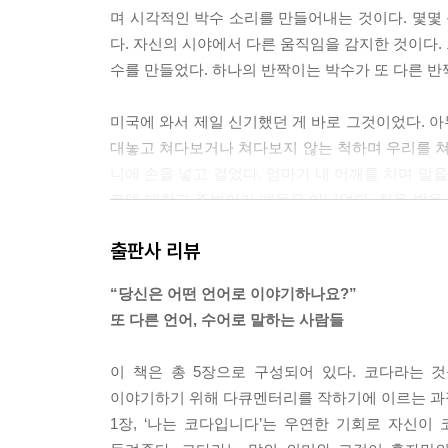
며 시각적인 박수 소리를 만들어내는 것이다. 몇몇 
다. 자신의 시야에서 다른 움직임을 감지한 것이다. 
수를 만들었다. 하나의 반짝이는 박수가 또 다른 반짝이
미국에 와서 제일 신기했던 게 바로 그것이었다. 
대놓고 쳐다보거나 쳐다보지 않는 척하며 우리를 쳐다
니에 손을 넣고 걸었다. 엄마가 내 어깨를 치며 말
로뎃 대학교 주변이기 때문은 아니었다. 처음 발을
나는 아무도 우리를 신경 쓰지 않는 이 상황에 감탄했다. 
출판사 리뷰
내가 제일 싫어하는 것은 전화 통역이었다. 어려운
“당신은 어떤 언어로 이야기하나요?”
일이었다. [벼룩시장]이라고 크게 써진 신문에 아빠가
또 다른 언어, 수어로 말하는 사람들
해하는 일, 그리고 아빠의 현재 재정 상황과 신용을
--- p.135
이 책은 총 5장으로 구성되어 있다. 코다라는 
이야기하기 위해 다큐멘터리를 작하기에 이르는 과
성인이 되었으니 더 이상 부모의 장애와, 세상의 편
1장, ‘나는 코다입니다’는 우연한 기회로 자신
가온다는 것을 조금 늦게 깨달았다. 누구보다 세상을