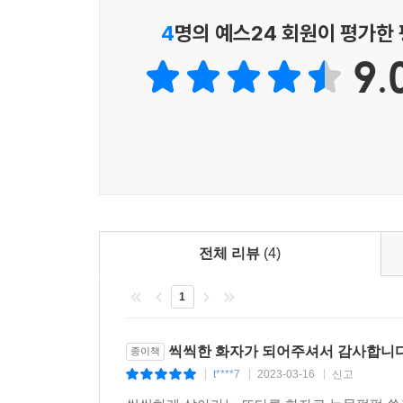
‘주홍글씨’를 지워줄 필요는 없는 것이다. 결국 그들
4
명의 예스24 회원이 평가한
이 책은 세상의 편견과 아무 상관없이 그저 ‘나
9.
우리의 상처와 고민을 만날 수 있다. 그리고 그것
또 다른 세상의 특별한 이야기, 손으로 전하기에 더
전체 리뷰
(4)
1
씩씩한 화자가 되어주셔서 감사합니다
종이책
t****7
2023-03-16
신고
|
|
|