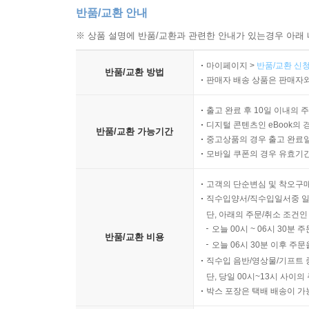
반품/교환 안내
※ 상품 설명에 반품/교환과 관련한 안내가 있는경우 아래 
마이페이지 >
반품/교환 신청
반품/교환 방법
판매자 배송 상품은 판매자와
출고 완료 후 10일 이내의 
디지털 콘텐츠인 eBook의 
반품/교환 가능기간
중고상품의 경우 출고 완료일
모바일 쿠폰의 경우 유효기간(
고객의 단순변심 및 착오구
직수입양서/직수입일서중 일
단, 아래의 주문/취소 조건인
오늘 00시 ~ 06시 30분 
반품/교환 비용
오늘 06시 30분 이후 주문
직수입 음반/영상물/기프트 
단, 당일 00시~13시 사이
박스 포장은 택배 배송이 가