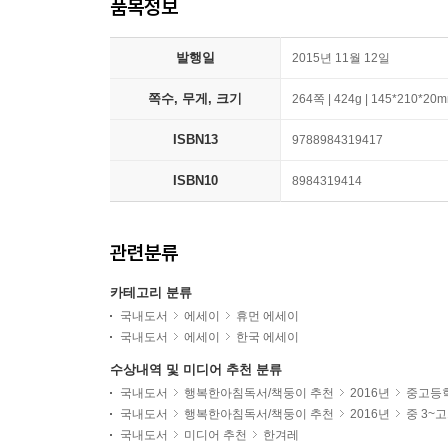
품목정보
발행일
2015년 11월 12일
쪽수, 무게, 크기
264쪽 | 424g | 145*210*20
ISBN13
9788984319417
ISBN10
8984319414
관련분류
카테고리 분류
국내도서
에세이
휴먼 에세이
국내도서
에세이
한국 에세이
수상내역 및 미디어 추천 분류
국내도서
행복한아침독서/책둥이 추천
2016년
중고등
국내도서
행복한아침독서/책둥이 추천
2016년
중 3~
국내도서
미디어 추천
한겨레