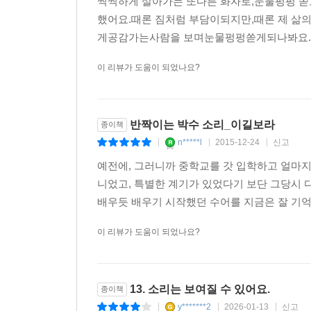
씩씩하게 살아가는 또다른 화자로,눈물펑펑 쏟고
했어요.때론 짐처럼 부담이되지만,때론 제 삶
게공감가는사람을 보며눈물펑펑쏟게되나봐요.어
이 리뷰가 도움이 되었나요?
반짝이는 박수 소리_이길보라
종이책
n*****l
2015-12-24
신고
|
|
|
예전에, 그러니까 중학교를 갓 입학하고 얼마지
니었고, 특별한 계기가 있었다기 보단 그당시 
배우듯 배우기 시작했던 수어를 지금은 잘 기억하
이 리뷰가 도움이 되었나요?
13. 소리는 보여질 수 있어요.
종이책
y*******2
2026-01-13
신고
|
|
|