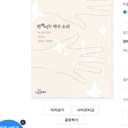
이
정
판
Y
결
구
미리보기
사이즈비교
공유하기