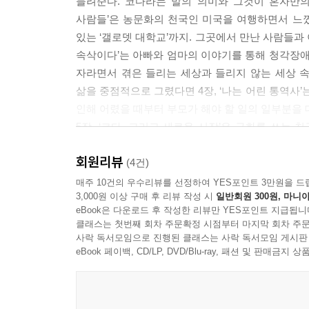
들려준다. 코다라는 말의 의미와 그것이 혼자만의
대로 그것을 믿지 않았다 --- p.204
사람들’은 농문화의 천국인 미국을 여행하면서 느꼈
있는 ‘갤로뎃 대학교’까지. 그곳에서 만난 사람들과
나는 엄마, 아빠의 이야기를 영화로 만들었고, 나의 
속삭이다’는 아빠와 엄마의 이야기를 통해 청각장애
에 켜켜이 쌓인 생채기를 하나 둘 꺼내어 보여주는 
자라면서 겪은 들리는 세상과 들리지 않는 세상 속
내 몸 안에 또 다른 상처를 만들기 전에, 좀 더 씩
삶을 중점적으로 그렸다면 4장, ‘나는 어린 통역사
지 않을 수 있었다.
인해 어렸을 때부터 부모가 해야 할 일의 일부분을
5장, ‘코다, 그리고 새로운 시작’은 구화를 쓰는
--- p.237
영화 [반짝이는 박수소리]를 만들게 된 이유와 작업
회원리뷰
(4건)
다큐멘터리 [반짝이는 박수 소리]를 책으로 만나다
매주 10건의 우수리뷰를 선정하여 YES포인트 3만원을 드
3,000원 이상 구매 후 리뷰 작성 시
일반회원 300원, 마니아
우리가 몰랐던 또 다른 세상의 특별한 이야기
eBook은 다운로드 후 작성한 리뷰만 YES포인트 지급됩니
클래스는 첫번째 회차 주문확정 시점부터 마지막 회차 주문
다큐멘터리 [반짝이는 박수 소리](2014)는 입술
사락 독서모임으로 진행된 클래스는 사락 독서모임 게시판
(코다)이 부모의 삶과 자신의 삶, 그리고 그 사이
eBook 페이백, CD/LP, DVD/Blu-ray, 패션 및 판매금
이 두 개의 세상을 같이 바라보는 딸이자 감독인 코
우리가 ‘코다’의 삶을 살아가는 그녀의 이야기에
그들만의 것이 아니기 때문이다. 모습만 다를 뿐 