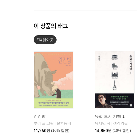
이 상품의 태그
#책읽아웃
긴긴밤
유럽 도시 기행 1
루리 글,그림
문학동네
유시민 저
생각의길
|
|
11,250
원
(10% 할인)
14,850
원
(10% 할인)