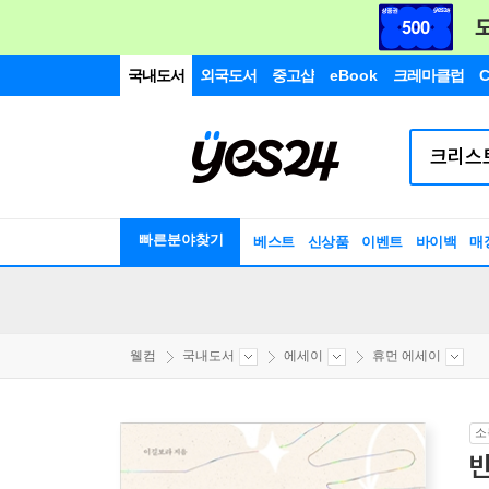
국내도서
외국도서
중고샵
eBook
크레마클럽
C
빠른분야찾기
베스트
신상품
이벤트
바이백
매
웰컴
국내도서
에세이
휴먼 에세이
소