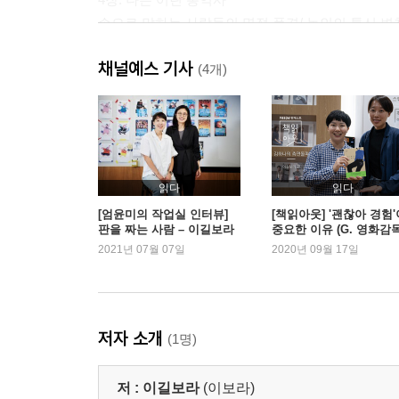
손으로 말하는 사람들의 명절 풍경/ 농인의 통신 변천
채널예스 기사
5장. 코다, 그리고 새로운 시작
(4개)
입으로 말하는 농인을 만나다/ 데프 필름, [반짝이는 박수
에필로그: 엄마의 엄마, 당신에게
알아두면 유용한 수어 관련 사이트
읽다
읽다
알아두면 유용한 수어 인사
[엄윤미의 작업실 인터뷰]
[책읽아웃] '괜찮아 경험'
판을 짜는 사람 – 이길보라
중요한 이유 (G. 영화감
작가 편
이길보라)
2021년 07월 07일
2020년 09월 17일
저자 소개
(1명)
저 :
이길보라
(이보라)