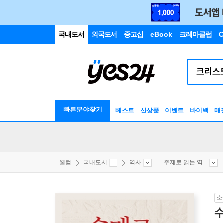
국내도서
외국도서
중고샵
eBook
크레마클럽
C
빠른분야찾기
베스트
신상품
이벤트
바이백
매
웰컴
국내도서
역사
주제로 읽는 역...
소
수