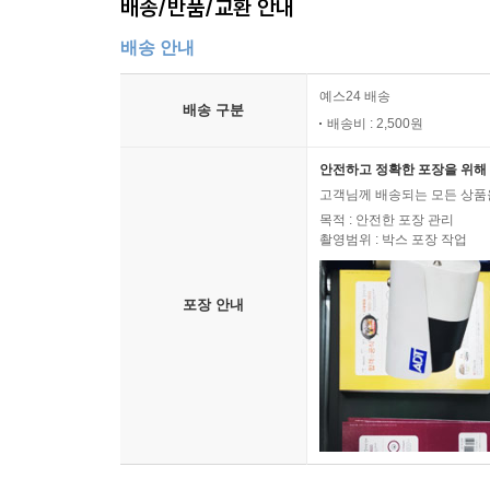
배송/반품/교환 안내
아담과 이브를 창조했다고 하는데, 이와 유사한 맥
신들이 인간을 창조하는 과정은 최근 사회적으로 큰
배송 안내
방식에 따라 이미 존재하던 어떤 존재(예컨대 원
예스24 배송
구체적인 과정까지 상세히 설명되어 있다.
배송 구분
배송비 : 2,500원
수메르의 유적에서는 이처럼 우리가 상상하기조차 
기록들이 담긴 점토판들이 수십만 장이나 발굴되었고
안전하고 정확한 포장을 위해 
있는 것이다.)
고객님께 배송되는 모든 상품을
목적 : 안전한 포장 관리
촬영범위 : 박스 포장 작업
신들의 정체와 12라는 숫자의 비밀
구약에는 12지파가 있고, 예수에게는 12명의 
신들만이 참석했다. 인도와 이집트의 신들도 주요
포장 안내
등장한다. 1년은 12달이고, 하루는 두 번의 12시
만유인력을 발견한 과학자 뉴턴은 실제로는 생의 
지나서야 겨우 출판되었는데, 우리가 알고 있는 『프
기록하고 있다. 시친이 주장하는 것도 같은 내용이다
시친은 이 책에서 이집트, 인도, 바빌로니아, 그리스
결과, 모든 중요한 신들은 항상 12명으로 구성되