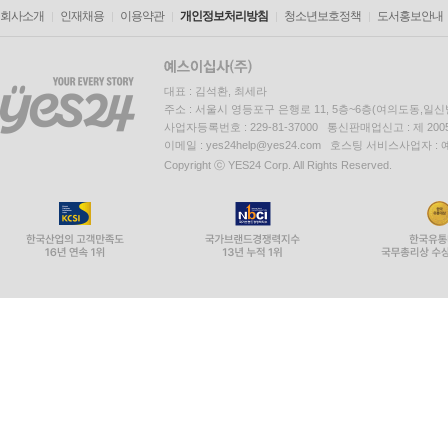
회사소개
인재채용
이용약관
개인정보처리방침
청소년보호정책
도서홍보안내
따르면 우리가 현재의 과학이나 기술로도 이해하기
전수자가 바로 이들이라는 것이다. 그들은 명왕
우주인의 복장, 그리고 신비한 무기와 도구의 그림
대표 : 김석환, 최세라
기독교 신앙에서 말하는 하나님의 성품과 연결시키
주소 : 서울시 영등포구 은행로 11, 5층~6층(여의도동,일신
아무런 모순도 존재하지 않는다는 것이 시친의 주장
사업자등록번호 : 229-81-37000 통신판매업신고 : 제 200
이메일 : yes24help@yes24.com 호스팅 서비스사업자 :
이런 주장은 과격하고 허무맹랑하기만 한 것일까? D
Copyright ⓒ YES24 Corp. All Rights Reserved.
‘생명의 기원이 우주에 있다’는 주장을 한 바 있으며
인정한 바 있다. 지구에서 태어난 인간의 인체가, 
역시, 학자들이 해결하지 못하고 있는 난제 가운데 
어쨌든 이런 과격한 주장 덕분에 시친은 종종 역
일은 『신의 지문』을 읽는 것과 동일한 종류의
수수께끼에 대한 해답을 찾아나가는 과정은 여전히 
하지만 시친의 책을 읽는 진정한 즐거움은, 그가
비롯된다. 그의 설명을 통해 우리는 6천년 전의 그
그 문명의 모습이 어떠했는지를 눈앞에 그리듯 확
사건들에 대한 간추린 보고서라면, 시친의 책은 수