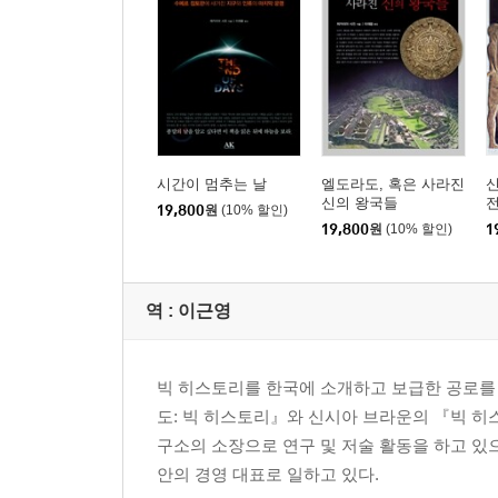
시간이 멈추는 날
엘도라도, 혹은 사라진
신
신의 왕국들
19,800
원
(10% 할인)
19,800
원
(10% 할인)
1
역 :
이근영
빅 히스토리를 한국에 소개하고 보급한 공로를 
도: 빅 히스토리』와 신시아 브라운의 『빅 히
구소의 소장으로 연구 및 저술 활동을 하고 있
안의 경영 대표로 일하고 있다.