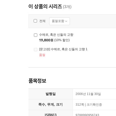
이 상품의 시리즈
(3개)
품절포함
전체
수메르, 혹은 신들의 고향
19,800
원
(10% 할인)
[문고판] 수메르, 혹은 신들의 고향 1
품절
품목정보
발행일
2006년 11월 30일
쪽수, 무게, 크기
312쪽 | 크기확인중
ISBN13
9788990956743