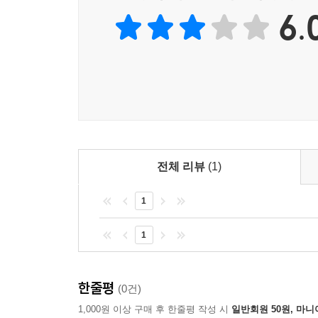
유적과 유물들이 쏟아져 나왔다. 그리고 성경의 원
6.
기록들도 함께 쏟아져 나왔다.
수메르의 이 점토판들 가운데 가장 눈길을 끄는 
「대홍수 이야기(노아의 홍수의 원전)」로 알려진 
인간을 창조했는지가 자세히 기록되어 있다. 노아
기록되어 있으며, 노아를 피신시킨 구체적인 신(신들
갈등까지 상세히 기록되어 있으며, 이로써 우리는
내용이 왜곡되었다), 신화가 아니라 실재했던 역사라
진화론과 창조론의 합일점
전체 리뷰
(1)
인간의 탄생에 대해 지금까지 나온 이론 중 가장
1
합리적인 설명에도 불구하고 여전히 의문투성이의 
진화론에서도 가장 문제가 되는 것은 바로 인간
1
존재한다. 우선 수십억 년에 이르는 기나긴 생명
하고, 이성적으로 사고하고, 도구를 사용하고, 
어렵다. 너무나 갑작스러운 변화인 것이다.
한줄평
(0건)
그런가 하면 창조론에 기대어 인류의 진화 과정을 연
1,000원 이상 구매 후 한줄평 작성 시
일반회원 50원, 마니
활동했다고 믿었던 호모 사피엔스가 실은 수십만 