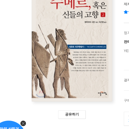
제
정
판
Y
결
구
공유하기