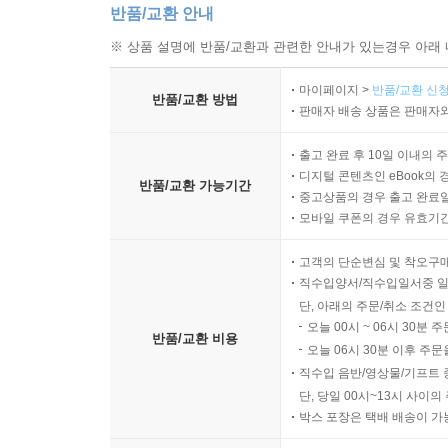
하나의 전형적인 관계와 계보로 수렴된다는 사실
반품/교환 안내
정확히 일치한다. 결론은 세계 각국의 모든 신들의
※ 상품 설명에 반품/교환과 관련한 안내가 있는경우 아래 
신들의 이야기를 구성하게 되었다는 것이다. 시친
것만으로도 우리는 세계 각국의 주요 신화들이 어떻
마이페이지 >
반품/교환 신청
반품/교환 방법
어떻게 연결되는지를 파악할 수 있다. 수메르의
판매자 배송 상품은 판매자와
끊임없이 문명을 창조하고 역사를 이어가는 실존
출고 완료 후 10일 이내의 
것이다.
디지털 콘텐츠인 eBook의 
반품/교환 가능기간
중고상품의 경우 출고 완료일
수메르, 그 찬란한 문명의 재발견
모바일 쿠폰의 경우 유효기간(
인류의 4대 문명 발상지 가운데 수메르는 우리(동아
고객의 단순변심 및 착오구
그 문명권의 한 자락을 우리가 직접 담당해 왔기
직수입양서/직수입일서중 일
때문에 오래전부터 우리의 시각적 호기심을 자극
단, 아래의 주문/취소 조건인
우리에게는 다소 낯선 문명이다. 중고등학교 교과서
오늘 00시 ~ 06시 30분 
반품/교환 비용
하지만 수메르는 우선 모든 문명 가운데 가장 최
오늘 06시 30분 이후 주문
이미 국내에도 소개되었거니와, 인류의 가장 중
직수입 음반/영상물/기프트 
단, 당일 00시~13시 사이
수메르에서 처음 시작되었고, 목축과 농경과 철
박스 포장은 택배 배송이 가
수메르에서 처음 시작되었다. 언어와 문자 역시 수