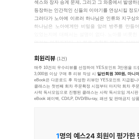
섹스와 장자 승계 문제, 그리고 그 와중에서 발생하
등장하는 인간적인 신들의 이야기를 연상시킬 정도
그러다가 노아에 이르러 하나님은 인류와 지구상의
하나님은 노아에게만 비밀을 알려 방주를 만들어
있었는지에 대해서는 설명이 없다. 노아를 비롯한 
없기는 마찬가지다. 산 채로 승천한 에녹의 이야
가지고 찾아갈 수 있는 형태로 존재한다는 것일까
회원리뷰
있을까?
(1건)
그런가 하면 신‘들’은 바벨탑을 쌓는 인간들을 처
매주 10건의 우수리뷰를 선정하여 YES포인트 3만원을 드
3,000원 이상 구매 후 리뷰 작성 시
일반회원 300원, 마니아
통째로 없애 버리기도 한다. 이들 이야기를 읽다
eBook은 다운로드 후 작성한 리뷰만 YES포인트 지급됩니
실재하는 것도 아닌 하늘(하나님의 나라)에 닿으려
클래스는 첫번째 회차 주문확정 시점부터 마지막 회차 주문
건설할 수 있는 기술을 가졌던 당시의 사람들이,
사락 독서모임으로 진행된 클래스는 사락 독서모임 게시판
징벌하거나 인간에게 메시지를 전하기 위해 지상에
eBook 페이백, CD/LP, DVD/Blu-ray, 패션 및 판매금
어째서 천사들이 사람들처럼 지상을 걸어다니고, 많
이런 여러 이유들 때문에 학자들은 성경의 이야기
인명이며 지명들이 속속 역사상 실재했던 것으로
가운데에서 가장 널리 알려진 곳은 니네베, 우르
1
명의 예스24 회원이 평가한