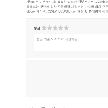
eBook은 다운로드 후 작성한 리뷰만 YES포인트 지급됩니
오랫동안 호모 에렉투스와 같은 그 이전 조상들이 
클래스는 첫번째 회차 주문확정 시점부터 마지막 회차 주문
수십만 년의 편차를 두고 제각각 일어났다는 말인가
eBook 페이백, CD/LP, DVD/Blu-ray, 패션 및 판매금
빙하기에 이루어진 것으로 밝혀지면서 학자들은 곤
그토록 짧은 시간 동안에, 인간이 될 수 있었던 것일
평점
호모 사피엔스 이후 인류의 진화 과정을 살펴보면 
문명으로 퇴보하는 양상이 나타나는가 하면, 남
한글 기준 50자까지 작성가능
대해서도 납득할 만한 설명을 찾을 길이 없는 것이
우주선을 쏘아 보낼 정도의 과학기술 문명을 이룩하
아닐 수 없는 것이다.
그럼에도 우리는 우리 자신의 탄생과 발전 과정에
진화론을 인정하고, 세부적인 문제들을 보완할 과학
이 책의 저자인 시친에 따르면 당연히 그런 이론은
수메르의 점토판에 이미 기록되어 있다는 것이다.
수메르의 고대 기록에 따르자면 태초에 지구에는
광산에서 금광 채굴에 매달리고 있었다고 하는데,
흔적이 발굴되고 있으며, 그런 고대의 채광 흔적만
활용할 노예가 필요했으며, 그 결과로 창조된 것