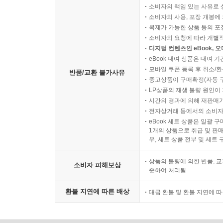
처음 시작되었다. 그리고 무엇보다도 중요하게, 
소비자의 책임 있는 사유로 
일은, 그 파격적이고 충격적인 주장을 읽는 과정
소비자의 사용, 포장 개봉에 
흥미진진한 지적 여행의 과정이기도 하다. 우리가
복제가 가능한 상품 등의 포장을 
소비자의 요청에 따라 개별
재미는 결코 반감되지 않는다.
디지털 컨텐츠인 eBook, 
수메르 문명은 또한 고대 문명 가운데 가장 발달
eBook 대여 상품은 대여 기
지구라트에 비해 그 실용성과 과학적 설계에서 뒤
모바일 쿠폰 등록 후 취소/환
반품/교환 불가사유
별자리는 물론, (이해하기 어렵지만) 남반구의 별
중고상품이 구매확정(자동 
LP상품의 재생 불량 원인이 기
해왕성·명왕성 등의 존재는 수메르 이후 완전히 
시간의 경과에 의해 재판매가
수메르인들은 별들의 세차운동도 알고 있었으며,
전자상거래 등에서의 소비자
별자리의 이동을 통해 우주의 시대를 처음 구분하고
eBook 세트 상품은 일괄 
그들은 명왕성 너머의 또 다른 행성에 대해서도 
1개의 상품으로 취급 및 판매
우, 세트 상품 전부 및 세트
관심이고, 이 행성의 우주인들이 지구에 문명을 창
상품의 불량에 의한 반품, 교
소비자 피해보상
『신의 지문』과 『역사는 수메르에서 시작되었다
준하여 처리됨
저자 시친의 관심은 앞서 밝힌 대로 인간을 창조하
환불 지연에 따른 배상
대금 환불 및 환불 지연에 
모아진다. 저자에 따르면 이들이 바로 성경에서 ‘
바로 이들이라고 한다.
수메르의 점토판들을 분석하고 해석하면서, 저자 