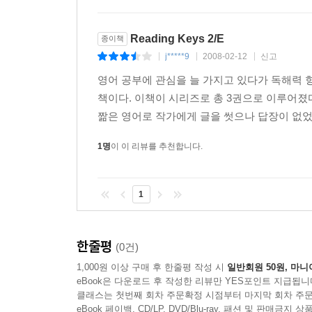
6. Working Together: Topic Sentences and Supportin
The Function of Supporting Details
Major and Minor Details
Reading Keys 2/E
종이책
Evaluating Minor Details
j*****9
2008-02-12
신고
|
|
|
Clues to Major Details in Topic Sentences
영어 공부에 관심을 늘 가지고 있다가 독해력 
Digging Deeper: Killer Waves
책이다. 이책이 시리즈로 총 3권으로 이루어졌다
Vocabulary Check-Out
짦은 영어로 작가에게 글을 썻으나 답장이 없었다
Rounding Up the Keys
Test 1: Reviewing the Key Points
1명
이 이 리뷰를 추천합니다.
Test 2: Recognizing Supporting Details
Test 3: Recognizing Major and Minor Details
1
Test 4: Recognizing Major and Minor Details
7. Transitions and Paragraphs
한줄평
(0건)
Transitional Words and Topic Sentences
1,000원 이상 구매 후 한줄평 작성 시
일반회원 50원, 마니
Transitional Sentences and Topic Sentences
eBook은 다운로드 후 작성한 리뷰만 YES포인트 지급됩니
Topic Sentences, Transitions, and Major Details
클래스는 첫번째 회차 주문확정 시점부터 마지막 회차 주문
Transitions Linking Paragraphs
eBook 페이백, CD/LP, DVD/Blu-ray, 패션 및 판매금