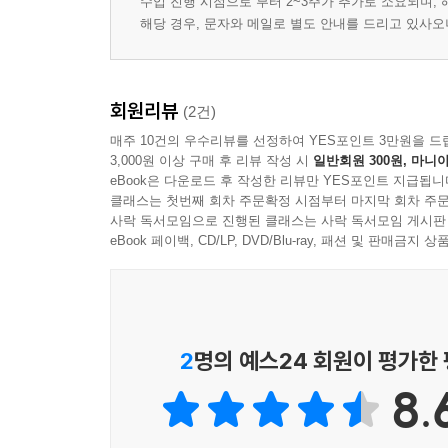
수입 진행 시점으로 부터 2~3주가 추가로 소요되며,
Rounding Up the Keys
해당 경우, 문자와 메일로 별도 안내를 드리고 있사
Test 1: Reviewing the Key Points
Test 2: Identifying Topics
Test 3: Identifying Topics and Main Ideas
회원리뷰
(2건)
Test 4: Identifying Topics and Main Ideas
매주 10건의 우수리뷰를 선정하여 YES포인트 3만원을 드
Test 5: Identifying Topics and Main Ideas
3,000원 이상 구매 후 리뷰 작성 시
일반회원 300원, 마니아
Test 6: Discovering Main Ideas
eBook은 다운로드 후 작성한 리뷰만 YES포인트 지급됩니
클래스는 첫번째 회차 주문확정 시점부터 마지막 회차 주문
4. Recognizing Topic Sentences
사락 독서모임으로 진행된 클래스는 사락 독서모임 게시판
eBook 페이백, CD/LP, DVD/Blu-ray, 패션 및 판매금
Topic Sentences at the Beginning
Topic Sentences Closer to the Middle
Topic Sentences at the End
Get Into the Habit of Paraphrasing
Digging Deeper: Family Ties
2
명의 예스24 회원이 평가한
Vocabulary Check-Out
8.
Rounding Up the Keys
Test 1: Reviewing the Key Points