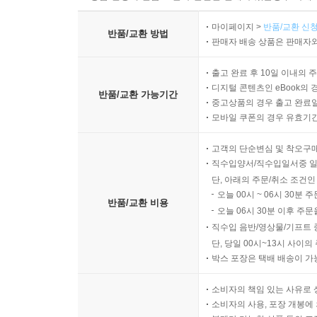
10. Drawing Inferences About Purpose, Tone, and B
마이페이지 >
반품/교환 신청
반품/교환 방법
판매자 배송 상품은 판매자와
Informative Versus Persuasive Writing
Drawing Inferences About Purpose
출고 완료 후 10일 이내의 
When Bias Goes Overboard
디지털 콘텐츠인 eBook의 
반품/교환 가능기간
Digging Deeper: Archbishop Oscar Romero
중고상품의 경우 출고 완료일
Vocabulary Check-Out
모바일 쿠폰의 경우 유효기간(
Rounding Up the Keys
고객의 단순변심 및 착오구
Test 1: Reviewing the Key Points
직수입양서/직수입일서중 일
Test 2: Distinguishing Between Fact and Opinion
단, 아래의 주문/취소 조건인
Test 3: Fact and Opinion, or Both
오늘 00시 ~ 06시 30분 
반품/교환 비용
Test 4: Recognizing Tone and Purpose
오늘 06시 30분 이후 주문
Test 5: Evaluating Bias
직수입 음반/영상물/기프트 
단, 당일 00시~13시 사이
박스 포장은 택배 배송이 가
Combining Your Skills
Reading 1: The Seven-Day Antiprocrastination Plan
소비자의 책임 있는 사유로 
Reading 2: Nonjudgmental and Critical Listening
소비자의 사용, 포장 개봉에 