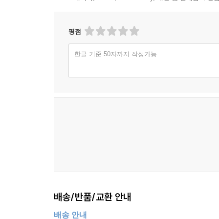
Digging Deeper: When Shopping Becomes Addictiv
Vocabulary Check-Out
평점
Rounding Up the Keys
Test 1: Reviewing the Key Points
한글 기준 50자까지 작성가능
Test 2: Topic Sentences and Transitions
Test 3: Recognizing Transitions and Topic Sentence
Test 4: Transitions and Major Details
8. Recognizing Patterns of Organization
Time Order
Definition
Cause and Effect
Comparison and Contrast
Classification
Digging Deeper: The Origins of Cinco de Mayo
배송/반품/교환 안내
Vocabulary Check-Out
Rounding Up the Keys
배송 안내