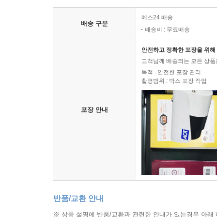
Test 1: Reviewing the Key Points
예스24 배송
Test 2: Patterns and Topic Sentences
배송 구분
배송비 : 무료배송
Test 3: Recognizing Patterns of Organization
Test 4: Recognizing Patterns of Organization
안전하고 정확한 포장을 위해 
Test 5: Recognizing Patterns of Organization
고객님께 배송되는 모든 상품을
목적 : 안전한 포장 관리
촬영범위 : 박스 포장 작업
9. Mixing and Matching Patterns
Pure Versus Mixed Patterns
Combining Patterns in Longer Readings
포장 안내
Common Combinations
Digging Deeper: The Kursk's Tragic End
Vocabulary Check-Out
Rounding Up the Keys
Test 1: Reviewing the Key Points
Test 2: Recognizing Patterns in Paragraphs
Test 3: Recognizing Patterns in Paragraphs
반품/교환 안내
Test 4: Recognizing Mixed Patterns in Longer Read
※ 상품 설명에 반품/교환과 관련한 안내가 있는경우 아래 