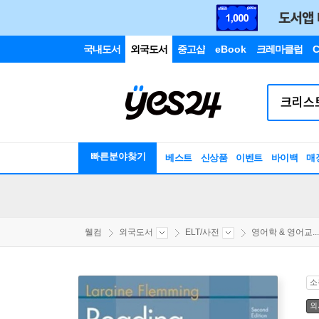
국내도서
외국도서
중고샵
eBook
크레마클럽
C
빠른분야찾기
베스트
신상품
이벤트
바이백
매
웰컴
외국도서
ELT/사전
영어학 & 영어교...
소
외