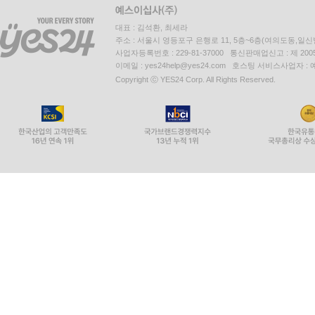
대표 : 김석환, 최세라
주소 : 서울시 영등포구 은행로 11, 5층~6층(여의도동,일신
사업자등록번호 : 229-81-37000 통신판매업신고 : 제 200
이메일 : yes24help@yes24.com 호스팅 서비스사업자 :
Copyright ⓒ YES24 Corp. All Rights Reserved.