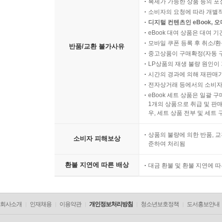
Reading 3: Good Grief
복제가 가능한 상품 등의 포장을 
소비자의 요청에 따라 개별
Reading 4: Online Therapy Clicks
디지털 컨텐츠인 eBook, 
Reading 5: Watching Out for Potholes on the Infor
eBook 대여 상품은 대여 기
Reading 6: Checking the Stats
모바일 쿠폰 등록 후 취소/환
반품/교환 불가사유
Reading 7: What Makes a Hero?
중고상품이 구매확정(자동 
LP상품의 재생 불량 원인이 기
Reading 8: Dying for the Truth
시간의 경과에 의해 재판매가
Reading 9: In From the Cold
전자상거래 등에서의 소비자
Reading 10: Taylor's Miracle
eBook 세트 상품은 일괄 
1개의 상품으로 취급 및 판매
우, 세트 상품 전부 및 세트
Answer Key to Reviewing the Key Points Chapters 
상품의 불량에 의한 반품, 교
소비자 피해보상
준하여 처리됨
환불 지연에 따른 배상
대금 환불 및 환불 지연에 
회사소개
인재채용
이용약관
개인정보처리방침
청소년보호정책
도서홍보안내