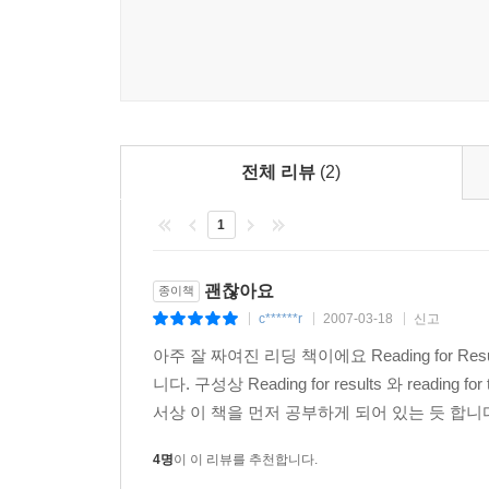
Test 2: Recognizing Topic Sentences
Test 3: Recognizing Topic Sentences
Test 4: Recognizing and Paraphrasing Topic Sente
5. Drawing Inferences About Implied Main Ideas
Inferring Main Ideas
전체 리뷰
(2)
Effective and Ineffective Inferences
Allusions and Inferences
1
Digging Deeper: The Future of Zero Tolerance
Vocabulary Check-Out
괜찮아요
Rounding Up the Keys
종이책
Test 1: Reviewing the Key Points
c******r
2007-03-18
신고
|
|
|
Test 2: Identifying the Implied Main Idea
아주 잘 짜여진 리딩 책이에요 Reading for Res
Test 3: Identifying the Implied Main Idea
니다. 구성상 Reading for results 와 re
Test 4: Identifying the Implied Main Idea
서상 이 책을 먼저 공부하게 되어 있는 듯 합니다.
Test 5: Inferring the Implied Main Idea
4명
이 이 리뷰를 추천합니다.