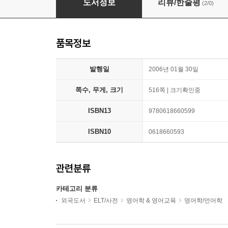
도서정보
리뷰/한줄평
(2/0)
품목정보
발행일
2006년 01월 30일
쪽수, 무게, 크기
516쪽 | 크기확인중
ISBN13
9780618660599
ISBN10
0618660593
관련분류
카테고리 분류
외국도서
ELT/사전
영어학 & 영어교육
영어학/언어학