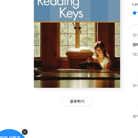
La
정
판
Y
추
공유하기
결