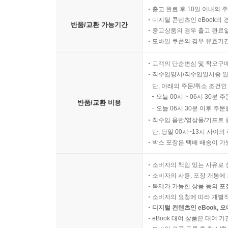
출고 완료 후 10일 이내의 
디지털 콘텐츠인 eBook의 
반품/교환 가능기간
중고상품의 경우 출고 완료일
모바일 쿠폰의 경우 유효기간(
고객의 단순변심 및 착오구
직수입양서/직수입일서중 일
단, 아래의 주문/취소 조건인
오늘 00시 ~ 06시 30분 
반품/교환 비용
오늘 06시 30분 이후 주문
직수입 음반/영상물/기프트 
단, 당일 00시~13시 사이
박스 포장은 택배 배송이 가
소비자의 책임 있는 사유로 
소비자의 사용, 포장 개봉에 
복제가 가능한 상품 등의 포장을 
소비자의 요청에 따라 개별
디지털 컨텐츠인 eBook, 
eBook 대여 상품은 대여 기