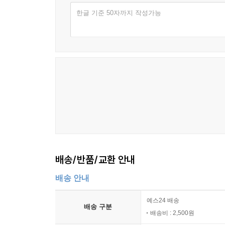
가 논의한 '같음과 다름'의 논리가 비단 남북만이 아
한글 기준 50자까지 작성가능
재하는 이 같은 벽들을 허무는 데도 도움이 되었으
다.
1996년 4월
--- '책을 펴내며' 중에서
배송/반품/교환 안내
배송 안내
예스24 배송
배송 구분
배송비 : 2,500원