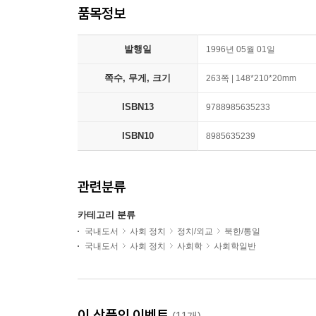
품목정보
발행일
1996년 05월 01일
쪽수, 무게, 크기
263쪽 | 148*210*20mm
ISBN13
9788985635233
ISBN10
8985635239
관련분류
카테고리 분류
국내도서
사회 정치
정치/외교
북한/통일
국내도서
사회 정치
사회학
사회학일반
이 상품의 이벤트
(11개)