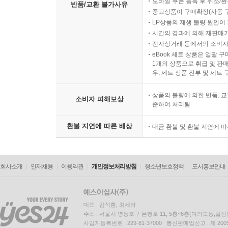
모바일 쿠폰 등록 후 취소/환
반품/교환 불가사유
중고상품이 구매확정(자동 
LP상품의 재생 불량 원인이 기
시간의 경과에 의해 재판매가
전자상거래 등에서의 소비자
eBook 세트 상품은 일괄 
1개의 상품으로 취급 및 판매
우, 세트 상품 전부 및 세트
상품의 불량에 의한 반품, 교
소비자 피해보상
준하여 처리됨
환불 지연에 따른 배상
대금 환불 및 환불 지연에 
회사소개
인재채용
이용약관
개인정보처리방침
청소년보호정책
도서홍보안내
대표 : 김석환, 최세라
주소 : 서울시 영등포구 은행로 11, 5층~6층(여의도동,일신
사업자등록번호 : 229-81-37000 통신판매업신고 : 제 200