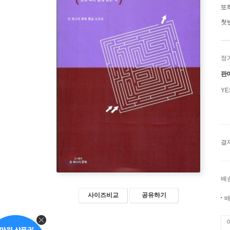
또
첫
정
판
Y
결
배
사이즈비교
공유하기
배