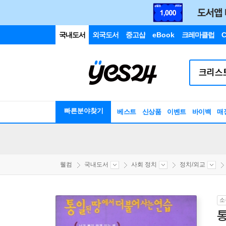
국내도서
외국도서
중고샵
eBook
크레마클럽
C
빠른분야찾기
베스트
신상품
이벤트
바이백
매
웰컴
국내도서
사회 정치
정치/외교
소