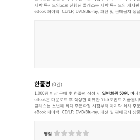
사락 독서모임으로 진행된 클래스는 사락 독서모임 게시판
하는가를 반성할 수 있게 해주는 사례로 외국인 노동
eBook 페이백, CD/LP, DVD/Blu-ray, 패션 및 판매금
까지의 옹고집식 자기 중심적 사고의 전환이 반드시
각 나라의 경험은 우리의 그것과는 분명히 다를 것이
은 없게 만드는 불안을 느끼게 된다. 그들의 통일 
통일을 보며 그들과 함께 통일 이야기를 만든 이들쟀
일관, 그리고 외국인의 눈에 비친 남한 사람들의 분
회의 정치적, 경제적 상황에 영향을 받는다. 사회주
의 사회의 경우에는 더더욱 예술이 사회주의 건설에 
라도 우리는 그 작품 속에서 그 사회와 사람들의 삶을
한줄평
(0건)
'또 하나의 북조선 읽기'에는 북조선의 영화에서 우
1,000원 이상 구매 후 한줄평 작성 시
일반회원 50원, 마니
를 보여 주는 글을 싣는다. 남과 북의 사람들이 공
eBook은 다운로드 후 작성한 리뷰만 YES포인트 지급됩니
날의 이야기가 아니라 오늘의 이야기인 것이다. 우리
클래스는 첫번째 회차 주문확정 시점부터 마지막 회차 주문
들을 직접 만나본 이들의 체험담을 싣는다. 사투리
eBook 페이백, CD/LP, DVD/Blu-ray, 패션 및 판매금
는 것은 언제일까? 남과 북 사람들이 함께 읽고 통
을 준비하고 연습하는 데 도움이 되었으면 하는 바람에
평점
습을 했다. 북에서도 우리를 가리켜 '남조선'이란 