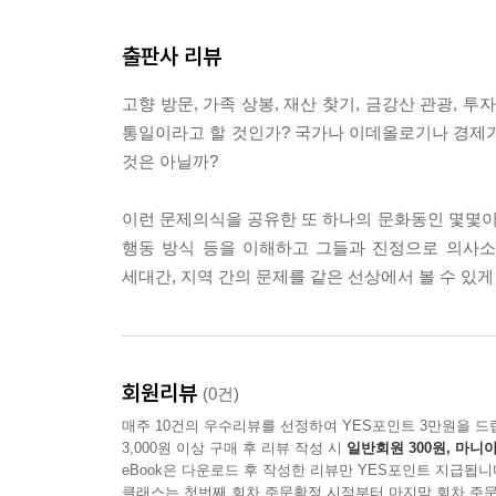
출판사 리뷰
진정한 통일이란, 통일 과정에서 남과 북의 사람들
고 서로 의사소통이 가능하게 되는 상태, 즉 개방적
고향 방문, 가족 상봉, 재산 찾기, 금강산 관광, 
일에서 이것은 결코 간단하게 성취될 수 있는 일은 아
통일이라고 할 것인가? 국가나 이데올로기나 경제가
서 더불어 사는 연습'을 시작하였다. 1994년 3월
것은 아닐까?
있기 위해 북쪽의 문화, 언어, 습관, 사고방식, 
이런 문제의식을 공유한 또 하나의 문화동인 몇몇이 모
북조선 연구자들을 강사로 모셔서 이야기를 듣고 토론
행동 방식 등을 이해하고 그들과 진정으로 의사소
텍스트를 분석해 보기도 하고, 귀순자와의 만남, 영
세대간, 지역 간의 문제를 같은 선상에서 볼 수 있게
리는 자신들을 좀 더 거리를 두고 관찰할 수 있는 기
사회 내부에 존재하는, 감성과 전제와 의사소통 방
라는 것을 깨닫게 되었다. 이제 우리가 공부한 결과
은 지난 50년 동안 정부의 정책을 통해서만이 아니
회원리뷰
(0건)
른 방향의 글을 싣는다. '미리 생각하는 통일'에 실
매주 10건의 우수리뷰를 선정하여 YES포인트 3만원을 드
통일에 대한 질문들에 명쾌한 해답을 준다고 할 수도
3,000원 이상 구매 후 리뷰 작성 시
일반회원 300원, 마니아
eBook은 다운로드 후 작성한 리뷰만 YES포인트 지급됩니
남과 북이 다르지 않다고 주장하면서도 서로를 보는 시
클래스는 첫번째 회차 주문확정 시점부터 마지막 회차 주문