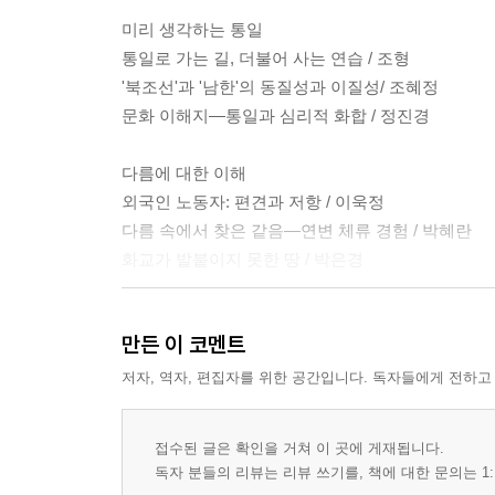
미리 생각하는 통일
통일로 가는 길, 더불어 사는 연습 / 조형
'북조선'과 '남한'의 동질성과 이질성/ 조혜정
문화 이해지―통일과 심리적 화합 / 정진경
다름에 대한 이해
외국인 노동자: 편견과 저항 / 이욱정
다름 속에서 찾은 같음―연변 체류 경험 / 박혜란
화교가 발붙이지 못한 땅 / 박은경
외국의 경험, 우리의 거울
만든 이 코멘트
독일을 보며 우리를 생각한다 / 정유성
베트남 통일과 우리 / 전경수
저자, 역자, 편집자를 위한 공간입니다. 독자들에게 전하고
북조선 기업과의 비즈니스 18계
접수된 글은 확인을 거쳐 이 곳에 게재됩니다.
북조선을 보는 남한 읽기
독자 분들의 리뷰는 리뷰 쓰기를, 책에 대한 문의는 1:
대학 동아리, 강의실에서 오가는 통일 이야기 / 김