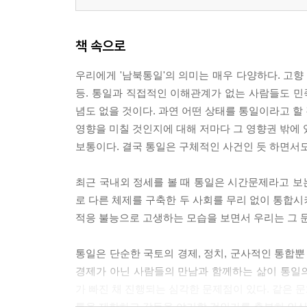
'북한 주민 생활 모습전'에 나타난 통일/식민 담론 /
책 속으로
또 하나의 북조선 읽기
북조선 영화 읽기 / 이우영
우리에게 '남북통일'의 의미는 매우 다양하다. 고향 방
등. 통일과 직접적인 이해관계가 없는 사람들도 
남과 북의 만남
념도 없을 것이다. 과연 어떤 상태를 통일이라고 할
진정, 조국은 하나인가? / 김원숙
영향을 미칠 것인지에 대해 저마다 그 영향권 밖에 
평양에서 나눈 속내 이야기 / 강희영
보통이다. 결국 통일은 구체적인 사건인 듯 하면서
내가 만난 북조선 사람들 / 김찬석
최근 국내외 정세를 볼 때 통일은 시간문제라고 보는
로 다른 체제를 구축한 두 사회를 무리 없이 통합시
적응 불능으로 고생하는 모습을 보면서 우리는 그 
통일은 단순한 국토의 경제, 정치, 군사적인 통합
경제가 아닌 사람들의 만남과 함께하는 삶이 통일
가 빠진 채 진행되는 심각한 문제점이 있다. 같은 
통을 제한하고 갈등을 야기할 것인가를 충분히 인식