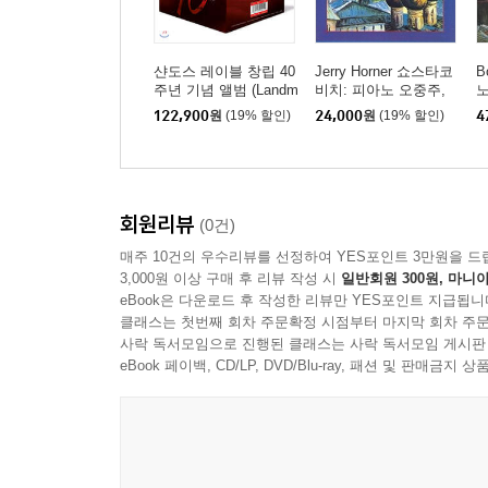
샨도스 레이블 창립 40
Jerry Horner 쇼스타코
B
주년 기념 앨범 (Landm
비치: 피아노 오중주,
노
arks - 40 Years of Cha
피아노 삼중주 2번 Op.
소
122,900
원
(19% 할인)
24,000
원
(19% 할인)
4
ndos)
67 (Shostakovich: Pian
r
o Quintet, Piano Trio)
s
회원리뷰
(0건)
매주 10건의 우수리뷰를 선정하여 YES포인트 3만원을 드
3,000원 이상 구매 후 리뷰 작성 시
일반회원 300원, 마니아
eBook은 다운로드 후 작성한 리뷰만 YES포인트 지급됩니
클래스는 첫번째 회차 주문확정 시점부터 마지막 회차 주문
사락 독서모임으로 진행된 클래스는 사락 독서모임 게시판
eBook 페이백, CD/LP, DVD/Blu-ray, 패션 및 판매금