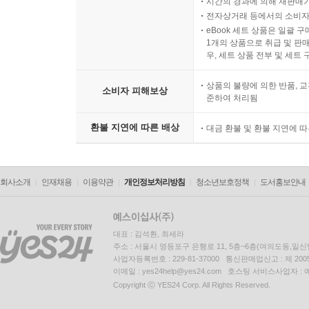
시간의 경과에 의해 재판매가
전자상거래 등에서의 소비자
eBook 세트 상품은 일괄 
1개의 상품으로 취급 및 판매
우, 세트 상품 전부 및 세트
상품의 불량에 의한 반품, 교
소비자 피해보상
준하여 처리됨
환불 지연에 따른 배상
대금 환불 및 환불 지연에 
회사소개
인재채용
이용약관
개인정보처리방침
청소년보호정책
도서홍보안내
대표 : 김석환, 최세라
주소 : 서울시 영등포구 은행로 11, 5층~6층(여의도동,일신
사업자등록번호 : 229-81-37000 통신판매업신고 : 제 200
이메일 : yes24help@yes24.com 호스팅 서비스사업자 :
Copyright ⓒ YES24 Corp. All Rights Reserved.