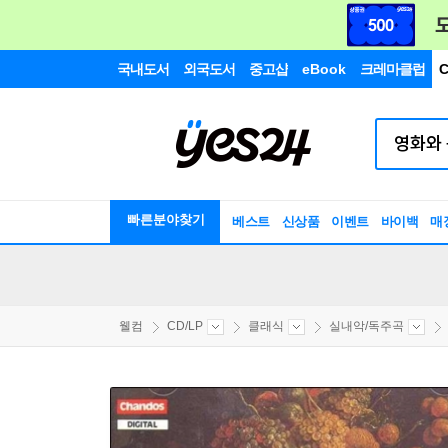
국내도서
외국도서
중고샵
eBook
크레마클럽
C
빠른분야찾기
베스트
신상품
이벤트
바이백
매
웰컴
CD/LP
클래식
실내악/독주곡