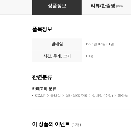
Borodin Trio 아렌스키 / 글린카: 피아노 삼중주 (Anton 
상품정보
리뷰/한줄평
(0/0)
품목정보
발매일
1995년 07월 31일
시간, 무게, 크기
110g
관련분류
카테고리 분류
CD/LP
클래식
실내악/독주곡
실내악 (수입)
피아노
이 상품의 이벤트
(1개)