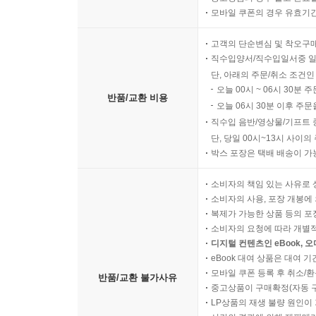
모바일 쿠폰의 경우 유효기간(
고객의 단순변심 및 착오구
직수입양서/직수입일서중 일
단, 아래의 주문/취소 조건인
오늘 00시 ~ 06시 30분 
반품/교환 비용
오늘 06시 30분 이후 주문
직수입 음반/영상물/기프트 
단, 당일 00시~13시 사이
박스 포장은 택배 배송이 가
소비자의 책임 있는 사유로 
소비자의 사용, 포장 개봉에 
복제가 가능한 상품 등의 포장을 
소비자의 요청에 따라 개별
디지털 컨텐츠인 eBook, 
eBook 대여 상품은 대여 기
모바일 쿠폰 등록 후 취소/환
반품/교환 불가사유
중고상품이 구매확정(자동 
LP상품의 재생 불량 원인이 기