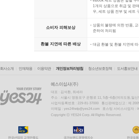
eBook 세트 상품은 일괄 
1개의 상품으로 취급 및 판매
우, 세트 상품 전부 및 세트
상품의 불량에 의한 반품, 교
소비자 피해보상
준하여 처리됨
환불 지연에 따른 배상
대금 환불 및 환불 지연에 
회사소개
인재채용
이용약관
개인정보처리방침
청소년보호정책
도서홍보안내
대표 : 김석환, 최세라
주소 : 서울시 영등포구 은행로 11, 5층~6층(여의도동,일신
사업자등록번호 : 229-81-37000 통신판매업신고 : 제 200
이메일 : yes24help@yes24.com 호스팅 서비스사업자 :
Copyright ⓒ YES24 Corp. All Rights Reserved.