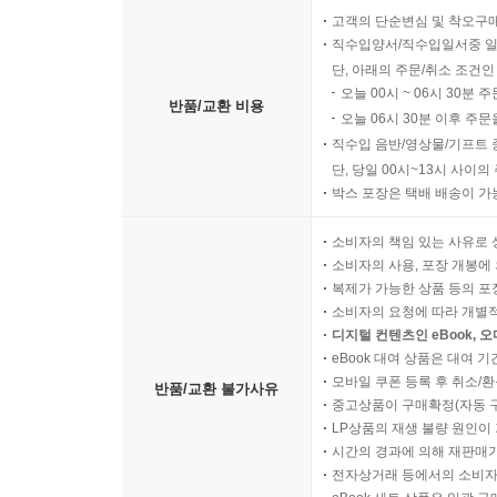
고객의 단순변심 및 착오구
직수입양서/직수입일서중 일
단, 아래의 주문/취소 조건인
오늘 00시 ~ 06시 30분 
반품/교환 비용
오늘 06시 30분 이후 주문
직수입 음반/영상물/기프트 
단, 당일 00시~13시 사이
박스 포장은 택배 배송이 가
소비자의 책임 있는 사유로 
소비자의 사용, 포장 개봉에 
복제가 가능한 상품 등의 포장을 
소비자의 요청에 따라 개별
디지털 컨텐츠인 eBook, 
eBook 대여 상품은 대여 기
모바일 쿠폰 등록 후 취소/환
반품/교환 불가사유
중고상품이 구매확정(자동 
LP상품의 재생 불량 원인이 기
시간의 경과에 의해 재판매가
전자상거래 등에서의 소비자