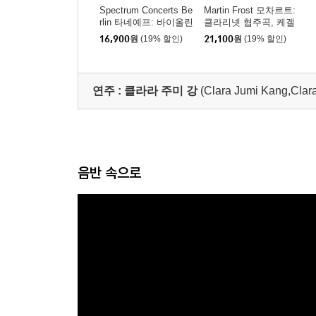
Spectrum Concerts Be
Martin Frost 모차르트:
rlin 타네예프: 바이올린
클라리넷 협주곡, 케겔
소나타, 피아노 오중주
슈타트 삼중주 (Mozart:
16,900
원
(19% 할인)
21,100
원
(19% 할인)
(Taneyev: Violin Sonat
Clarinet Concerto K. 62
a, Piano Quintet, Op.3
2)
0)
연주 :
클라라 주미 강
(Clara Jumi Kang,Clar
음반 속으로