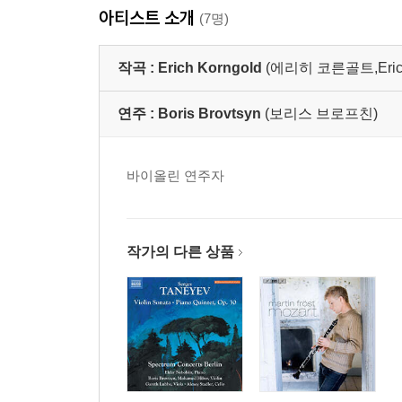
아티스트 소개
(7명)
작곡 :
Erich Korngold
(에리히 코른골트,Erich 
연주 :
Boris Brovtsyn
(보리스 브로프친)
바이올린 연주자
작가의 다른 상품