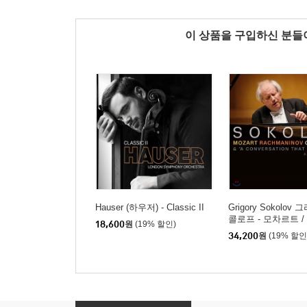
이 상품을 구입하신 분
Hauser (하우저) - Classic II
Grigory Sokolov
콜로프 - 모차르트 
18,600
원
(19% 할인)
노프: 피아노 협주곡 (
34,200
원
(19% 할인
/ Rachmaninov: Co
A Conversation Tha
Was)