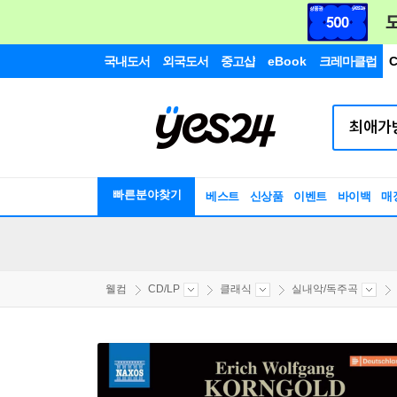
국내도서
외국도서
중고샵
eBook
크레마클럽
C
빠른분야찾기
베스트
신상품
이벤트
바이백
매
웰컴
CD/LP
클래식
실내악/독주곡