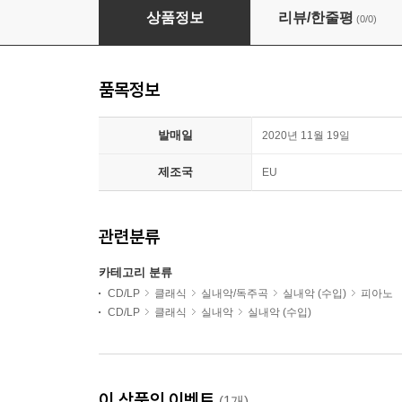
클라라 주미 강 / Spectrum Concerts Berlin 코
상품정보
리뷰/한줄평
(0/0)
품목정보
발매일
2020년 11월 19일
제조국
EU
관련분류
카테고리 분류
CD/LP
클래식
실내악/독주곡
실내악 (수입)
피아노
CD/LP
클래식
실내악
실내악 (수입)
이 상품의 이벤트
(1개)