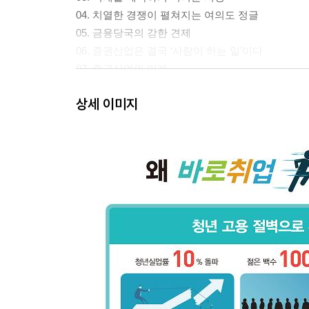
04. 치열한 경쟁이 펼쳐지는 여의도 정글
05. 금융당국의 강한 견제
06. 증권산업은 결국 ‘사람이 하는 일’이다
07. 증권산업의 미래
상세 이미지
2. 시장: 단순 매매에서 종합관리 매매 서비스로
01. 수익원별 시장 규모 및 전망
02. 가장 중요한 거시경제 변수는 ‘금리’
3. 경영 이슈: 투자자의 신뢰를 바탕으로 새로운 기
01. 투자자에게 신뢰를 주기 위한 노력
02. 규제 환경에 따른 소리 없는 지각 변동
03. 여러 자본을 활용한 수익성 증대
4. 경영 요소: 수익원 다변화를 향한 노력
01. 대우증권의 맨파워 현황
02. 영업 부문별 특징과 강점