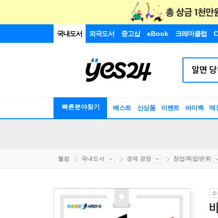
국내도서
외국도서
중고샵
eBook
크레마클럽
C
빠른분야찾기
베스트
신상품
이벤트
바이백
매
웰컴
국내도서
경제 경영
창업/취업/은퇴
소