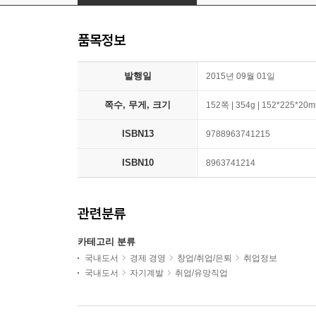
품목정보
발행일
2015년 09월 01일
쪽수, 무게, 크기
152쪽 | 354g | 152*225*20
ISBN13
9788963741215
ISBN10
8963741214
관련분류
카테고리 분류
국내도서
경제 경영
창업/취업/은퇴
취업정보
국내도서
자기계발
취업/유망직업