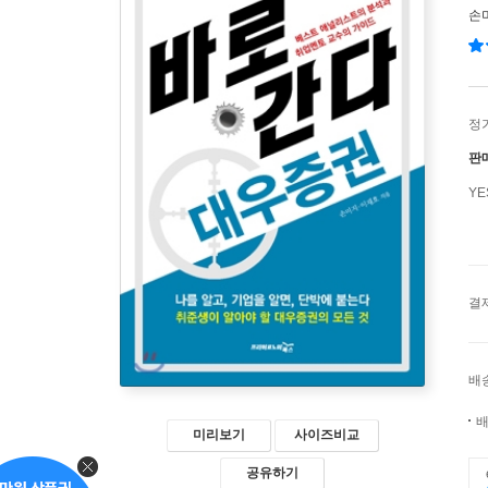
손
정
판
Y
결
배
배
미리보기
사이즈비교
공유하기