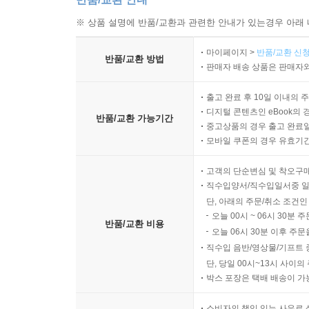
※ 상품 설명에 반품/교환과 관련한 안내가 있는경우 아래 
마이페이지 >
반품/교환 신청
반품/교환 방법
판매자 배송 상품은 판매자와
출고 완료 후 10일 이내의 
디지털 콘텐츠인 eBook의 
반품/교환 가능기간
중고상품의 경우 출고 완료일
모바일 쿠폰의 경우 유효기간(
고객의 단순변심 및 착오구
직수입양서/직수입일서중 일
단, 아래의 주문/취소 조건인
오늘 00시 ~ 06시 30분 
반품/교환 비용
오늘 06시 30분 이후 주문
직수입 음반/영상물/기프트 
단, 당일 00시~13시 사이
박스 포장은 택배 배송이 가
소비자의 책임 있는 사유로 