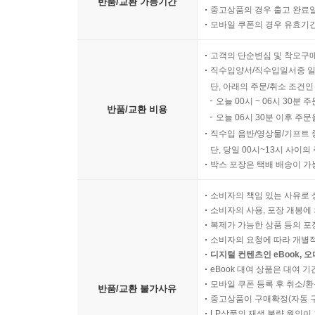
반품/교환 가능기간
중고상품의 경우 출고 완료일
모바일 쿠폰의 경우 유효기간(
고객의 단순변심 및 착오구
직수입양서/직수입일서중 일
단, 아래의 주문/취소 조건인
오늘 00시 ~ 06시 30분 
반품/교환 비용
오늘 06시 30분 이후 주문
직수입 음반/영상물/기프트 
단, 당일 00시~13시 사이
박스 포장은 택배 배송이 가
소비자의 책임 있는 사유로 
소비자의 사용, 포장 개봉에 
복제가 가능한 상품 등의 포장을 
소비자의 요청에 따라 개별
디지털 컨텐츠인 eBook, 
eBook 대여 상품은 대여 기
모바일 쿠폰 등록 후 취소/환
반품/교환 불가사유
중고상품이 구매확정(자동 
LP상품의 재생 불량 원인이 기