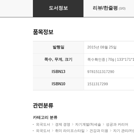
The 7 Habits of Highly Effective People
도서정보
리뷰/한줄평
(0/0)
품목정보
발행일
2015년 08월 25일
쪽수, 무게, 크기
쪽수확인중 | 70g | 133*171*
ISBN13
9781511317290
ISBN10
1511317299
관련분류
카테고리 분류
외국도서
경제 경영
자기계발/처세술
성공과 커리어
외국도서
취미 라이프스타일
건강과 미용
자기 관리/