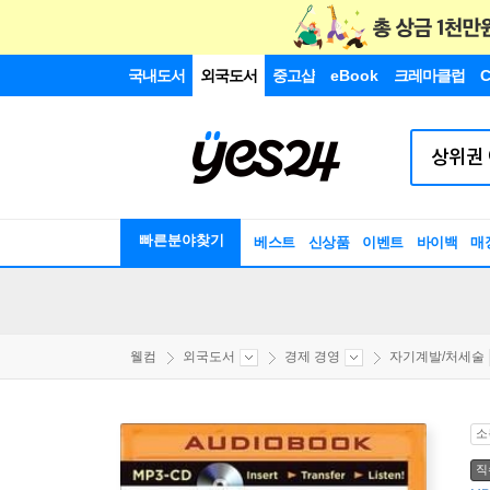
국내도서
외국도서
중고샵
eBook
크레마클럽
C
빠른분야찾기
베스트
신상품
이벤트
바이백
매
웰컴
외국도서
경제 경영
자기계발/처세술
소
직