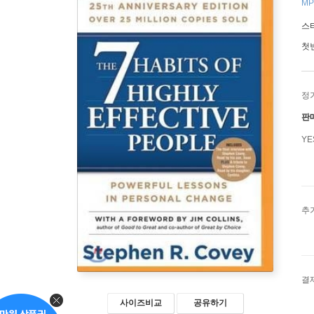
MP
스
첫
정
판
Y
추
결
사이즈비교
공유하기