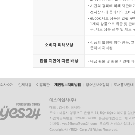
시간의 경과에 의해 재판매가
전자상거래 등에서의 소비자
eBook 세트 상품은 일괄 
1개의 상품으로 취급 및 판매
우, 세트 상품 전부 및 세트
상품의 불량에 의한 반품, 교
소비자 피해보상
준하여 처리됨
환불 지연에 따른 배상
대금 환불 및 환불 지연에 
회사소개
인재채용
이용약관
개인정보처리방침
청소년보호정책
도서홍보안내
대표 : 김석환, 최세라
주소 : 서울시 영등포구 은행로 11, 5층~6층(여의도동,일신
사업자등록번호 : 229-81-37000 통신판매업신고 : 제 200
이메일 : yes24help@yes24.com 호스팅 서비스사업자 :
Copyright ⓒ YES24 Corp. All Rights Reserved.