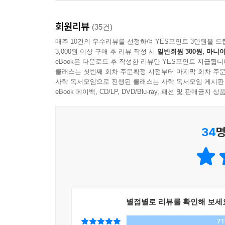
션으로, 큐티클 오일로 사용한다. 이런 모습을 볼 
“한 번도 살찐 적 없는 시간들을 통과해 이제 많이 먹
금해한다. 그러면 나는 선뜻 그들의 손등에 코코넛 
회원리뷰
talk’ 중에서
(35건)
-‘코코넛 오일에 홀릭하다’
한혜진은 운동을 잘한다. 수년 동안 매일 2시
매주 10건의 우수리뷰를 선정하여 YES포인트 3만원을 드
3,000원 이상 구매 후 리뷰 작성 시
일반회원 300원, 마니아
유산소운동이고, 2kg짜리 덤벨만 있으면 10분 만
--- 본문 중에서
eBook은 다운로드 후 작성한 리뷰만 YES포인트 지급됩니
가장 솔직하게 자신의 몸이 무너진 순간을 고백하고
클래스는 첫번째 회차 주문확정 시점부터 마지막 회차 주문
가지다. 더 많은 여자가 스스로를 가꾸고, 그래서 
사락 독서모임으로 진행된 클래스는 사락 독서모임 게시판
eBook 페이백, CD/LP, DVD/Blu-ray, 패션 및 판매금
2. 한혜진, 바디 프로필
키 177cm
34
명
몸무게 52kg
체지방율 15%
근육량 25kg
3. 톱모델이 줄 수 있는 운동, 식단, 뷰티, 멘탈 관리
“자신을 가꾸는 일을 ‘시작’하세요.” 이 책을 통해
별점별로 리뷰를 확인해 보세
쉽지 않다는 것. 운동은 언제나 작심삼일이며, 식단 
7
뷰티, 멘탈 관리 노하우를 차근차근 알려준다. 체중