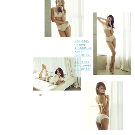
[thanks to.]
290 윤다르크라 불리는 여자
292 눈 내리는 날 태어난 예쁜 아이, 설미
294 내 트레이너는 배정훈입니다
296 last word
[한혜진 운동책]
157 등 곧바르고 탄력 있는 등을 위한 운동 3가지
161 어깨 옷태 살리는 어깨 운동 4가지
166 팔 출렁이는 팔뚝 살에 탄력을 주는 운동 5가지
172 가슴 모으고 올려 가슴을 볼륨-업시키는 운동 
178 복부 선명한 11자 복근을 만드는 운동 4가지
183 옆구리 군살을 태우고 허리 라인을 잘록하게 
187 엉덩이 애플 힙을 위한 절대 운동 7가지
194 다리 모델 다리로 만드는 운동 10가지