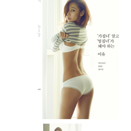
234 I ♥ my juice recipe 단골 주스 11
236 김장할 때도 긴장
239 렌틸콩과 치아씨에 대하여
242 술자리는 어떡하지?
246 hyejin’s tips: 길티 플레저, 죄책감 없이 먹기
[part 4. beauty tip]
253 ‘화장발’도 피부에서 나온다
259 I ♥ skin care 비싼 피부 관리실보다 홈케어!
260 hyejin’s tips: 모델처럼 메이크업하기
262 코코넛 오일에 홀릭하다
268 여자가 되는 시간
270 I ♥ bath time 여신처럼 목욕하기
272 ‘모델 빗’이라는 게 있어요
275 모델의 자존심, 두피 관리 노하우
278 비행기에서 살아남기
282 매니큐어를 바르는 시간