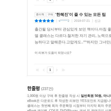
‘한혜진’이 줄 수 있는 모든 팁
종이책
구매
s******2
2018-07-21
신고
|
|
|
출간될 당시부터 관심있게 보던 책이다.마침 
델 클래스는 다르다.철저한 자기 관리, 노력으
능하다고 말해준다.고맙게도..^^하지만 그녀만큼
이 리뷰가 도움이 되었나요?
1
한줄평
(237건)
1,000원 이상 구매 후 한줄평 작성 시
일반회원 50원, 마니
eBook은 다운로드 후 작성한 리뷰만 YES포인트 지급됩니
클래스는 첫번째 회차 주문확정 시점부터 마지막 회차 주문
eBook 페이백, CD/LP, DVD/Blu-ray, 패션 및 판매금