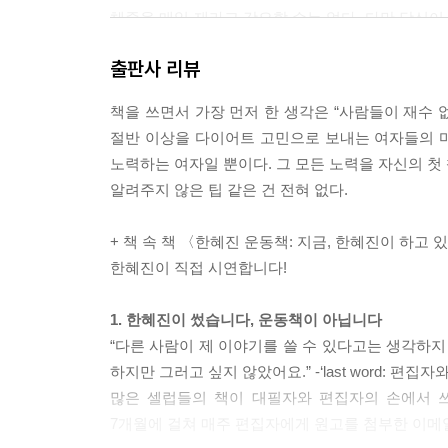
체중을 매일 재라고 강요할 수는 없다. 다만 당신
명히 말할 수 있다.
출판사 리뷰
-‘체중계가 독? 나는 약이라고 생각해’
책을 쓰면서 가장 먼저 한 생각은 “사람들이 재수 
부디 헬스장에서는 최대한 내 몸을 잘 살필 수 있는 
절반 이상을 다이어트 고민으로 보내는 여자들의 마
한다. 애정 어린 눈으로 사랑하는 사람을 보듯 봐줘야
노력하는 여자일 뿐이다. 그 모든 노력을 자신의 첫
있었고, 무너져버린 내 몸이 실망스러워서 헐렁한 옷
알려주지 않은 팁 같은 건 전혀 없다.
다워질 수 있다.
-‘헐렁이 티셔츠는 개나 줘버려’
+ 책 속 책 〈한혜진 운동책: 지금, 한혜진이 하고 
한혜진이 직접 시연합니다!
“You are what you eat!”
내가 먹는 것이 곧 나라는 말이 있다. 먹기 싫은 음
1. 한혜진이 썼습니다, 운동책이 아닙니다
나다고 흉보는 사람은 나중에 도시락의 매력을 알더라
“다른 사람이 제 이야기를 쓸 수 있다고는 생각하지
-‘10년 만에 다시 싸는 도시락’
하지만 그러고 싶지 않았어요.” -‘last word: 편집
많은 셀럽들의 책이 대필자와 편집자의 손에서 쓰
나는 이제 알 수 없는 성분으로 가득한 바디로션을
7개월에 걸쳐 매주 편집자에게 원고를 첨부한 이메일
들어 있지 않은 천연 식물성 오일을 안전하게 사용하