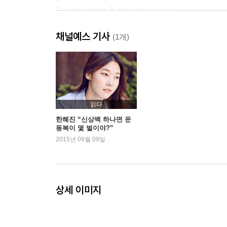
71 제발 몸무게 좀 물어보지 마세요
76 전신 거울을 사다
채널예스 기사
79 오, 나의 사랑스러운 ‘공자’!
(1개)
82 한혜진의 홈짐을 소개합니다
84 I ♥ home gym 나의 운동 친구들
86 체중계가 독? 나는 약이라고 생각해
90 ‘가집녀’ 말고 ‘엉집녀’가 돼야 하는 이유
94 알통 있는 여자가 더 예뻐!
읽다
98 여자인 내가 〈맨즈헬스〉를 보는 이유
한혜진 “신상백 하나면 운
동복이 몇 벌이야?”
106 자전거 여행에 동참하실래요?
2015년 09월 09일
110 자외선 사랑 설명서
114 여행법
120 고층아파트에 사는 당신은 행운아
122 남자친구와 트레이너
상세 이미지
127 헐렁이 티셔츠는 개나 줘버려
132 신상백 하나면 운동복이 몇 벌이야?
136 hyejin’s tips: 운동복 스타일링에 관한 조언