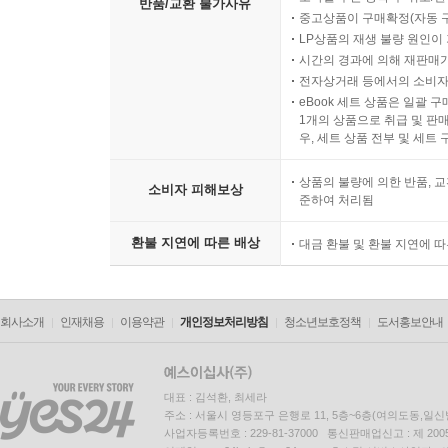
반품/교환 불가사유
중고상품이 구매확정(자동 
LP상품의 재생 불량 원인이 기
시간의 경과에 의해 재판매가
전자상거래 등에서의 소비자
eBook 세트 상품은 일괄 
1개의 상품으로 취급 및 판매
우, 세트 상품 전부 및 세트
상품의 불량에 의한 반품, 교
소비자 피해보상
준하여 처리됨
환불 지연에 따른 배상
대금 환불 및 환불 지연에 
회사소개
인재채용
이용약관
개인정보처리방침
청소년보호정책
도서홍보안내
대표 : 김석환, 최세라
주소 : 서울시 영등포구 은행로 11, 5층~6층(여의도동,일신
사업자등록번호 : 229-81-37000 통신판매업신고 : 제 200