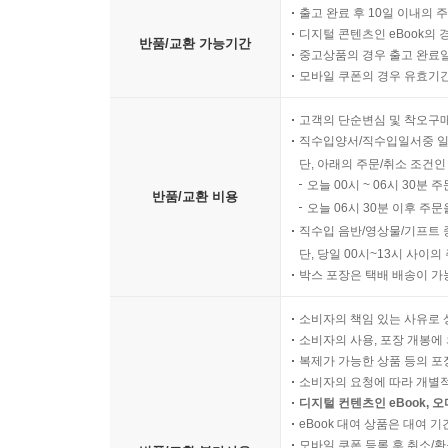
출고 완료 후 10일 이내의 
디지털 콘텐츠인 eBook의 
반품/교환 가능기간
중고상품의 경우 출고 완료일
모바일 쿠폰의 경우 유효기간(
고객의 단순변심 및 착오구
직수입양서/직수입일서중 일
단, 아래의 주문/취소 조건인
오늘 00시 ~ 06시 30분 
반품/교환 비용
오늘 06시 30분 이후 주문
직수입 음반/영상물/기프트 
단, 당일 00시~13시 사이
박스 포장은 택배 배송이 가
소비자의 책임 있는 사유로 
소비자의 사용, 포장 개봉에 
복제가 가능한 상품 등의 포장을 
소비자의 요청에 따라 개별
디지털 컨텐츠인 eBook, 
eBook 대여 상품은 대여 기
모바일 쿠폰 등록 후 취소/환