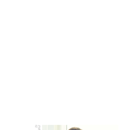
140 몸이 처지는 날에는
142 I ♥ body mentor 나를 운동하게 하는 그녀들
146 hyejin says: 러닝머신이라는 몬스터
148 hyejin says: 굳은살이 있는 손
150 hyejin says: 나의 낡은 장갑
152 hyejin says: 비록 낡고 닳았어도
[part 3. well eating]
211 모델은 무엇을 먹고 사는가
214 냉장고를 부탁해
2015년 1월 5일, 어느 독거 모델의 냉장고
216 I ♥ well eating 냉장고 속 다이어트 동반자들
218 10년 만에 다시 싸는 도시락
222 달걀을 무시하지 마
225 hyejin’s tips: 〈맨즈헬스〉에서 배운 달걀의 
226 주먹밥은 나의 힘
230 거친 주스가 답이다