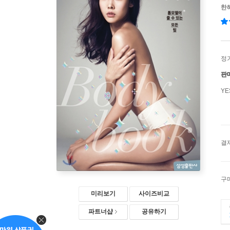
한
정
판
Y
결
구
미리보기
사이즈비교
파트너샵
공유하기