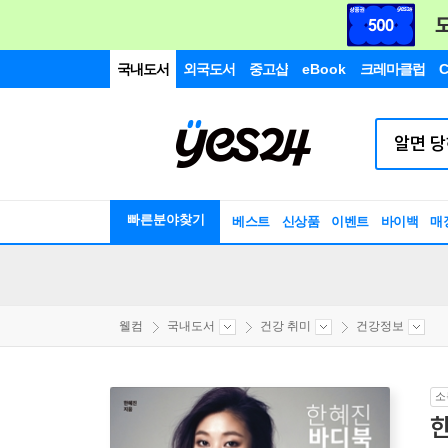
국내도서
외국도서
중고샵
eBook
크레마클럽
C
빠른분야찾기
베스트
신상품
이벤트
바이백
매
웰컴
국내도서
건강 취미
건강정보
소