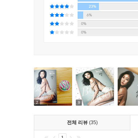
만드는 법, 다이어트를 하면서 초콜릿과 짜장면을 
23%
아무나 할 수 있는 이야기가 아니다. 수도 없이 경험
6%
0%
4. 1권 같은 책 속 책, 〈한혜진 운동책〉
0%
50페이지 안에 지금 한혜진이 하고 있는 근육운동만
자신의 단점을 집중 트레이닝할 수 있으며 무엇보다
수 있는 어깨와 팔뚝, 청바지에 티셔츠만 입고도 예쁜
싶다면 반드시 소장하자. 한혜진이 직접 콕 집어 알
2
9
전체 리뷰
(35)
1