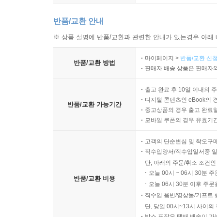
반품/교환 안내
※ 상품 설명에 반품/교환과 관련한 안내가 있는경우 아래 
마이페이지 >
반품/교환 신청
반품/교환 방법
판매자 배송 상품은 판매자와
출고 완료 후 10일 이내의 
디지털 콘텐츠인 eBook의 
반품/교환 가능기간
중고상품의 경우 출고 완료일
모바일 쿠폰의 경우 유효기간(
고객의 단순변심 및 착오구
직수입양서/직수입일서중 일
단, 아래의 주문/취소 조건인
오늘 00시 ~ 06시 30분 
반품/교환 비용
오늘 06시 30분 이후 주문
직수입 음반/영상물/기프트 
단, 당일 00시~13시 사이
박스 포장은 택배 배송이 가