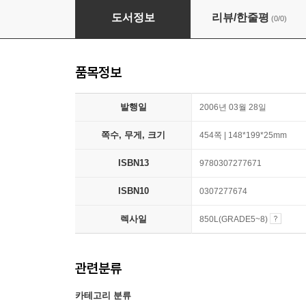
The Da Vinci Code
도서정보
리뷰/한줄평
(0/0)
품목정보
발행일
2006년 03월 28일
쪽수, 무게, 크기
454쪽 | 148*199*25mm
ISBN13
9780307277671
ISBN10
0307277674
렉사일
850L(GRADE5~8)
관련분류
카테고리 분류