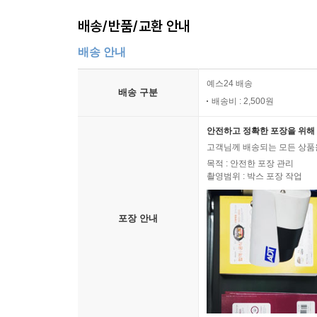
배송/반품/교환 안내
배송 안내
예스24 배송
배송 구분
배송비 : 2,500원
안전하고 정확한 포장을 위해 
고객님께 배송되는 모든 상품을
목적 : 안전한 포장 관리
촬영범위 : 박스 포장 작업
포장 안내