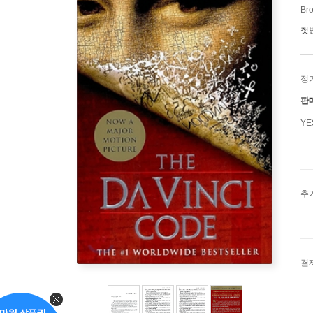
Br
첫
정
판
Y
추
결