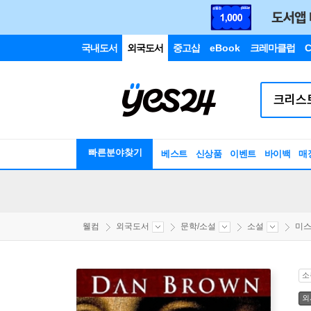
국내도서
외국도서
중고샵
eBook
크레마클럽
C
빠른분야찾기
베스트
신상품
이벤트
바이백
매
웰컴
외국도서
문학/소설
소설
미스
소
외