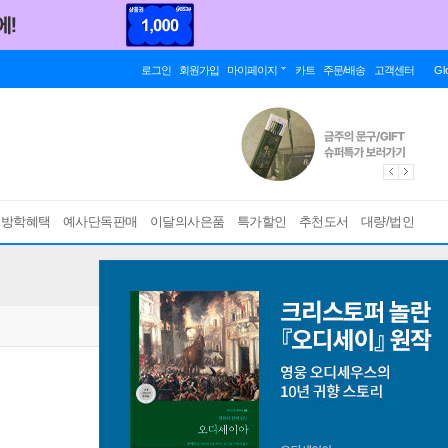
로그인
회원가입
마이페이지
카트
주문/배송
고객센터
Gl
름방학혜택
예사단독판매
이달의사은품
특가할인
추천도서
대량/법인