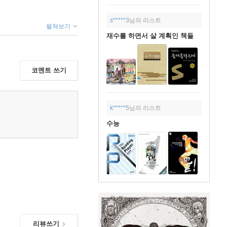
s*****3
님의 리스트
펼쳐보기
재수를 하면서 살 계획인 책들
코멘트 쓰기
k*****5
님의 리스트
수능
리뷰쓰기