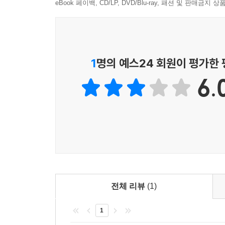
eBook 페이백, CD/LP, DVD/Blu-ray, 패션 및 판매금
29. 공간좌표
30. 구면의 방정식
31. 벡터의 뜻과 연산
32. 위치벡터
33. 벡터의 성분
1
명의 예스24 회원이 평가한
34. 벡터의 내적
6.
35. 직선의 방정식
36. 평면의 방정식
37. 구의 벡터방정식
전체 리뷰
(1)
1