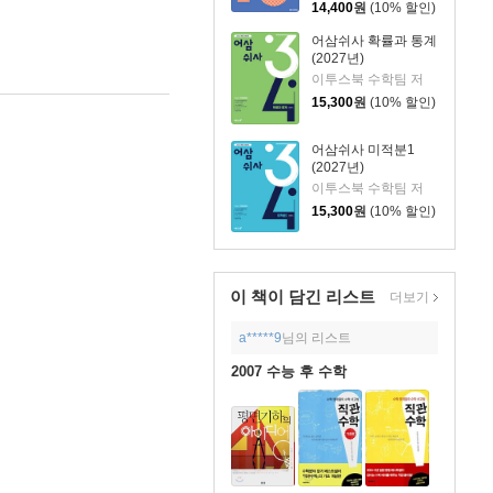
14,400
원
(10% 할인)
어삼쉬사 확률과 통계
(2027년)
이투스북 수학팀 저
15,300
원
(10% 할인)
어삼쉬사 미적분1
(2027년)
이투스북 수학팀 저
15,300
원
(10% 할인)
이 책이 담긴
리스트
더보기
a*****9
님의 리스트
2007 수능 후 수학