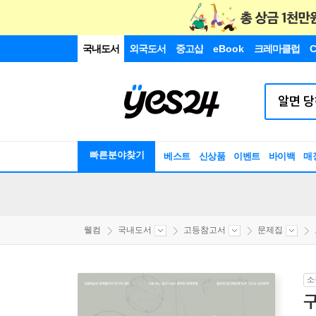
국내도서
외국도서
중고샵
eBook
크레마클럽
C
빠른분야찾기
베스트
신상품
이벤트
바이백
매
웰컴
국내도서
고등참고서
문제집
소
구