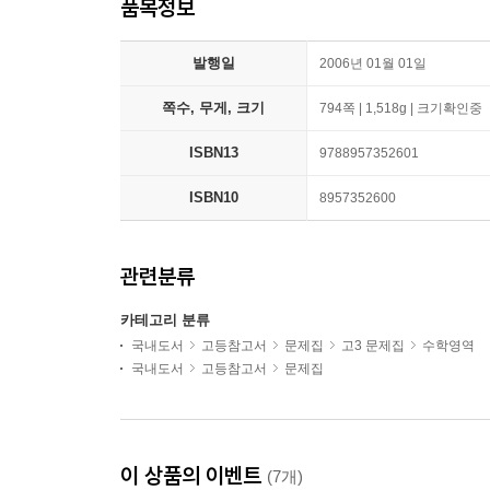
품목정보
발행일
2006년 01월 01일
쪽수, 무게, 크기
794쪽 | 1,518g | 크기확인중
ISBN13
9788957352601
ISBN10
8957352600
관련분류
카테고리 분류
국내도서
고등참고서
문제집
고3 문제집
수학영역
국내도서
고등참고서
문제집
이 상품의 이벤트
(7개)