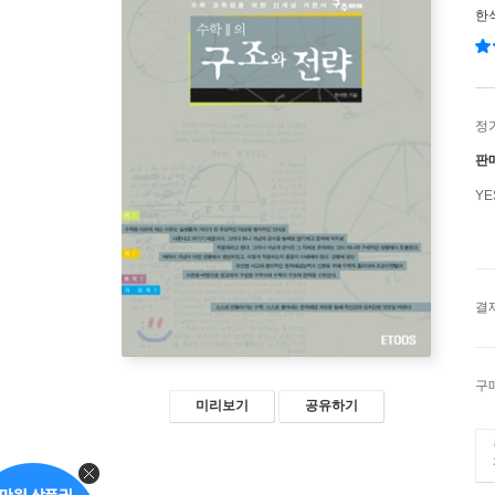
한
정
판
Y
결
구
미리보기
공유하기