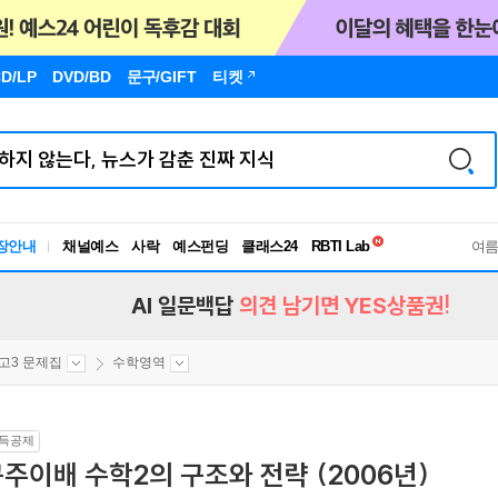
D/LP
DVD/BD
문구
/GIFT
티켓
독서유형검사
RBTI Lab
장안내
채널예스
사락
예스펀딩
클래스24
독서유형검사
여
AI 일문백답
의견 남기면 YES상품권!
고3 문제집
수학영역
득공제
주이배 수학2의 구조와 전략 (2006년)