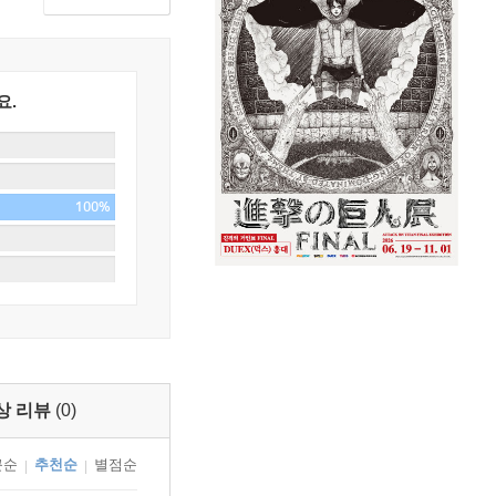
요.
100%
상 리뷰
(0)
근순
추천순
별점순
|
|