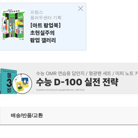
프랑스
퐁피두센터 기획
[아트 팝업북]
초현실주의
팝업 갤러리
배송/반품/교환