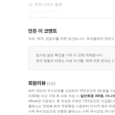
12. 부등식에의 활용
13. 속도와 가속도
14. 부정적분
15. 정적분
만든 이 코멘트
16. 정적분에 대한 여러 가지 문제
17. 정적분과 무한급수
저자, 역자, 편집자를 위한 공간입니다. 독자들에게 전하고
18. 넓이와 적분
19. 부피와 적분
접수된 글은 확인을 거쳐 이 곳에 게재됩니다.
20. 속도와 거리
독자 분들의 리뷰는 리뷰 쓰기를, 책에 대한 문의는 1:
21. 포물선의 방정식
22. 포물선과 직선
23. 타원의 방정식
회원리뷰
(1건)
24. 타원과 직선
매주 10건의 우수리뷰를 선정하여 YES포인트 3만원을 드
25. 쌍곡선의 방정식
3,000원 이상 구매 후 리뷰 작성 시
일반회원 300원, 마니아
26. 쌍곡선과 직선
eBook은 다운로드 후 작성한 리뷰만 YES포인트 지급됩니
27. 직선과 평면의 위치관계
클래스는 첫번째 회차 주문확정 시점부터 마지막 회차 주문
28. 정사영과 여러 가지공간도형문제
사락 독서모임으로 진행된 클래스는 사락 독서모임 게시판