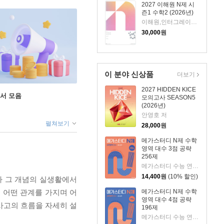
2027 이해원 N제 시
즌1 수학2 (2026년)
이해원,인터그레이트 저
30,000
원
이 분야 신상품
더보기
2027 HIDDEN KICE
도서 모음
모의고사 SEASON5
(2026년)
안영호 저
펼쳐보기
28,000
원
메가스터디 N제 수학
영역 대수 3점 공략
256제
메가스터디 수능 연구소 저
14,400
원
(10% 할인)
라 그 개념의 실생활에서
메가스터디 N제 수학
 어떤 관계를 가지며 어
영역 대수 4점 공략
사고의 흐름을 자세히 설
196제
메가스터디 수능 연구소 저