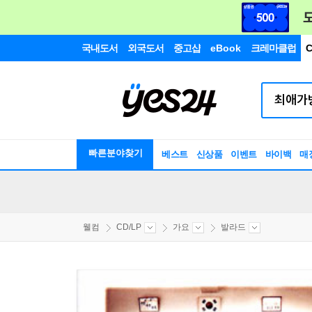
국내도서
외국도서
중고샵
eBook
크레마클럽
C
빠른분야찾기
베스트
신상품
이벤트
바이백
매
웰컴
CD/LP
가요
발라드