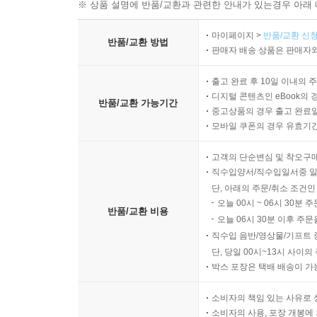
※ 상품 설명에 반품/교환과 관련한 안내가 있는경우 아래 
마이페이지 >
반품/교환 신청
반품/교환 방법
판매자 배송 상품은 판매자와
출고 완료 후 10일 이내의 
디지털 콘텐츠인 eBook의 
반품/교환 가능기간
중고상품의 경우 출고 완료일
모바일 쿠폰의 경우 유효기간(
고객의 단순변심 및 착오구
직수입양서/직수입일서중 일
단, 아래의 주문/취소 조건인
오늘 00시 ~ 06시 30분 
반품/교환 비용
오늘 06시 30분 이후 주문
직수입 음반/영상물/기프트 
단, 당일 00시~13시 사이
박스 포장은 택배 배송이 가
소비자의 책임 있는 사유로 
소비자의 사용, 포장 개봉에 