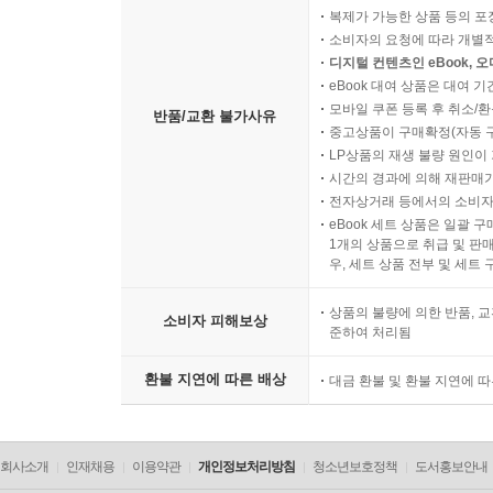
복제가 가능한 상품 등의 포장을 
소비자의 요청에 따라 개별
디지털 컨텐츠인 eBook, 
eBook 대여 상품은 대여 기
모바일 쿠폰 등록 후 취소/환
반품/교환 불가사유
중고상품이 구매확정(자동 
LP상품의 재생 불량 원인이 기
시간의 경과에 의해 재판매가
전자상거래 등에서의 소비자
eBook 세트 상품은 일괄 
1개의 상품으로 취급 및 판매
우, 세트 상품 전부 및 세트
상품의 불량에 의한 반품, 교
소비자 피해보상
준하여 처리됨
환불 지연에 따른 배상
대금 환불 및 환불 지연에 
회사소개
인재채용
이용약관
개인정보처리방침
청소년보호정책
도서홍보안내