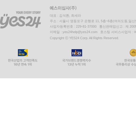
대표 : 김석환, 최세라
주소 : 서울시 영등포구 은행로 11, 5층~6층(여의도동,일신
사업자등록번호 : 229-81-37000 통신판매업신고 : 제 200
이메일 : yes24help@yes24.com 호스팅 서비스사업자 :
Copyright ⓒ YES24 Corp. All Rights Reserved.