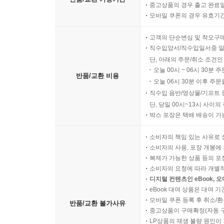
중고상품의 경우 출고 완료일
모바일 쿠폰의 경우 유효기간(
고객의 단순변심 및 착오구
직수입양서/직수입일서중 일
단, 아래의 주문/취소 조건인
오늘 00시 ~ 06시 30분 
반품/교환 비용
오늘 06시 30분 이후 주문
직수입 음반/영상물/기프트 
단, 당일 00시~13시 사이
박스 포장은 택배 배송이 가
소비자의 책임 있는 사유로 
소비자의 사용, 포장 개봉에 
복제가 가능한 상품 등의 포장을 
소비자의 요청에 따라 개별
디지털 컨텐츠인 eBook, 
eBook 대여 상품은 대여 기
모바일 쿠폰 등록 후 취소/환
반품/교환 불가사유
중고상품이 구매확정(자동 
LP상품의 재생 불량 원인이 기