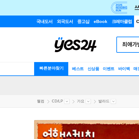
국내도서
외국도서
중고샵
eBook
크레마클럽
C
빠른분야찾기
베스트
신상품
이벤트
바이백
매
웰컴
CD/LP
가요
발라드