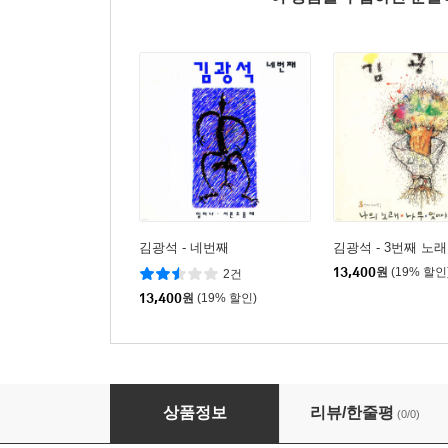
김광석 - 네번째
김광석 - 3번째 노
13,400
원
(19% 할인
2건
13,400
원
(19% 할인)
여행스케치 5집 - 남준봉
상품정보
리뷰/한줄평
(0/0)