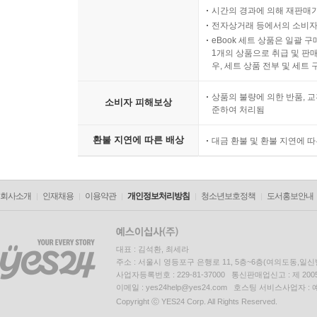
시간의 경과에 의해 재판매가
전자상거래 등에서의 소비자
eBook 세트 상품은 일괄 
1개의 상품으로 취급 및 판매
우, 세트 상품 전부 및 세트
상품의 불량에 의한 반품, 교
소비자 피해보상
준하여 처리됨
환불 지연에 따른 배상
대금 환불 및 환불 지연에 
회사소개
인재채용
이용약관
개인정보처리방침
청소년보호정책
도서홍보안내
대표 : 김석환, 최세라
주소 : 서울시 영등포구 은행로 11, 5층~6층(여의도동,일신
사업자등록번호 : 229-81-37000 통신판매업신고 : 제 200
이메일 : yes24help@yes24.com 호스팅 서비스사업자 :
Copyright ⓒ YES24 Corp. All Rights Reserved.