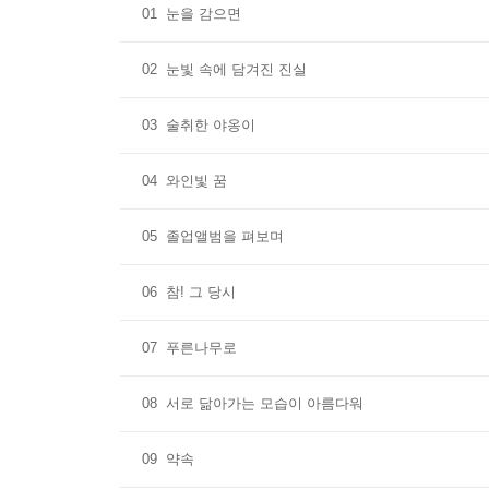
01
눈을 감으면
02
눈빛 속에 담겨진 진실
03
술취한 야옹이
04
와인빛 꿈
05
졸업앨범을 펴보며
06
참! 그 당시
07
푸른나무로
08
서로 닮아가는 모습이 아름다워
09
약속