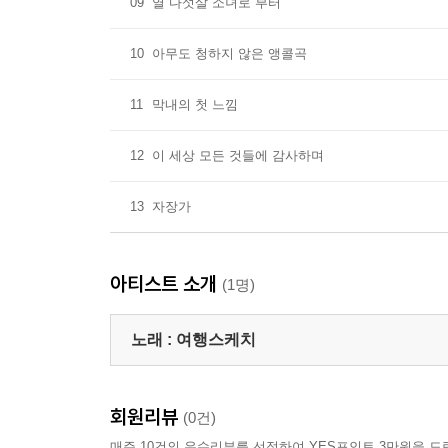
09
열 다섯살 소녀로 부터
10
아무도 청하지 않은 앵콜곡
11
막내의 첫 느낌
12
이 세상 모든 것들에 감사하며
13
자장가
아티스트 소개
(1명)
노래 :
여행스케치
회원리뷰
(0건)
매주 10건의 우수리뷰를 선정하여 YES포인트 3만원을 드