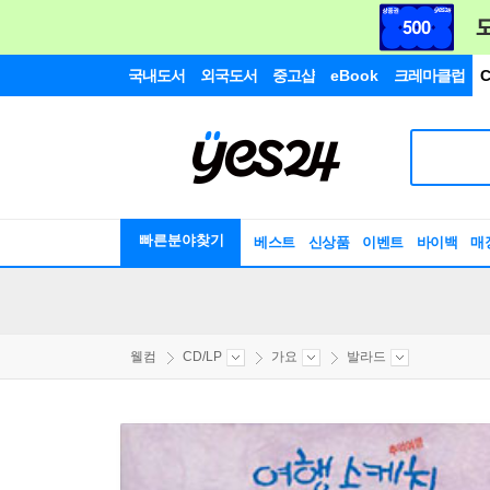
국내도서
외국도서
중고샵
eBook
크레마클럽
C
빠른분야찾기
베스트
신상품
이벤트
바이백
매
웰컴
CD/LP
가요
발라드