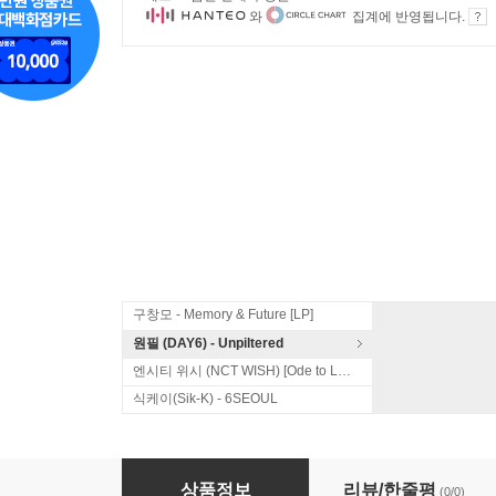
와
집계에 반영됩니다.
구창모 - Memory & Future [LP]
원필 (DAY6) - Unpiltered
엔시티 위시 (NCT WISH) [Ode to Love]
식케이(Sik-K) - 6SEOUL
여행스케치 2집 - 추억여행/새벽에서 꿈까지
상품정보
리뷰/한줄평
(0/0)