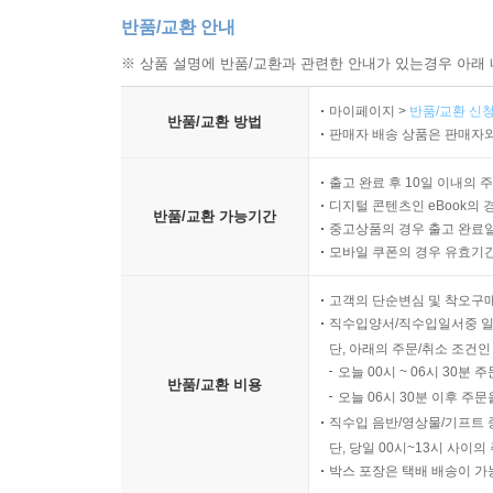
반품/교환 안내
※ 상품 설명에 반품/교환과 관련한 안내가 있는경우 아래 
마이페이지 >
반품/교환 신청
반품/교환 방법
판매자 배송 상품은 판매자와
출고 완료 후 10일 이내의 
디지털 콘텐츠인 eBook의 
반품/교환 가능기간
중고상품의 경우 출고 완료일
모바일 쿠폰의 경우 유효기간(
고객의 단순변심 및 착오구
직수입양서/직수입일서중 일
단, 아래의 주문/취소 조건인
오늘 00시 ~ 06시 30분 
반품/교환 비용
오늘 06시 30분 이후 주문
직수입 음반/영상물/기프트 
단, 당일 00시~13시 사이
박스 포장은 택배 배송이 가