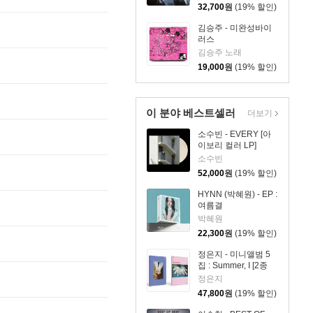
32,700
원
(19% 할인)
김승주 - 미완성바이
러스
김승주 노래
19,000
원
(19% 할인)
이 분야 베스트셀러
더보기
소수빈 - EVERY [아
이보리 컬러 LP]
소수빈
52,000
원
(19% 할인)
HYNN (박혜원) - EP :
여름결
박혜원
22,300
원
(19% 할인)
정은지 - 미니앨범 5
집 : Summer, I [2종
SET]
정은지
47,800
원
(19% 할인)