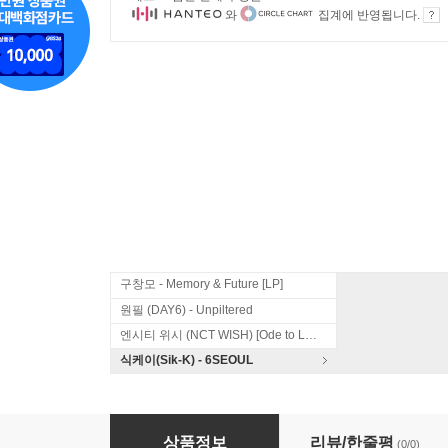
와
집계에 반영됩니다.
구창모 - Memory & Future [LP]
원필 (DAY6) - Unpiltered
엔시티 위시 (NCT WISH) [Ode to Love]
식케이(Sik-K) - 6SEOUL
여행스케치 1집 - 별이 진다네..
상품정보
리뷰/한줄평
(0/0)