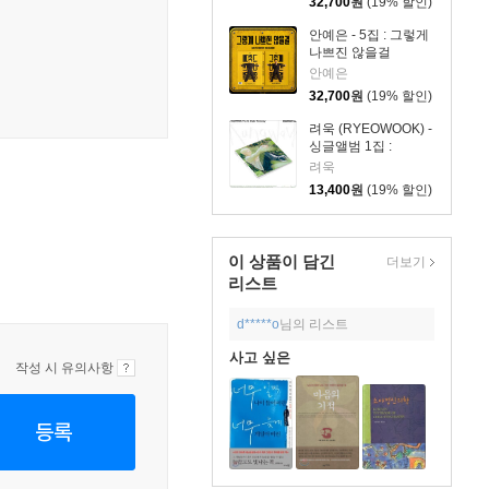
32,700
원
(19% 할인)
안예은 - 5집 : 그렇게
나쁘진 않을걸
안예은
32,700
원
(19% 할인)
려욱 (RYEOWOOK) -
싱글앨범 1집 :
Runaway [DIGIPACK
려욱
Ver.]
13,400
원
(19% 할인)
이 상품이 담긴
더보기
리스트
d*****o
님의 리스트
사고 싶은
작성 시 유의사항
등록