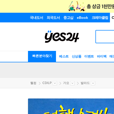
국내도서
외국도서
중고샵
eBook
크레마클럽
C
빠른분야찾기
베스트
신상품
이벤트
바이백
매
웰컴
CD/LP
가요
발라드