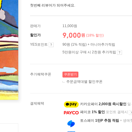
첫번째 리뷰어가 되어주세요.
판매가
11,000원
9,000
원
할인가
(18% 할인)
YES포인트
90원 (1% 적립) + 마니아추가적립
5만원이상 구매 시 2천원 추가적립
추가혜택쿠폰
쿠폰받기
주문금액대별 할인쿠폰
결제혜택
카카오페이
2,000원 즉시할인
일
페이코
1% 할인
포인트 결제시
토스페이
1만P 추첨 적립
+ 생애