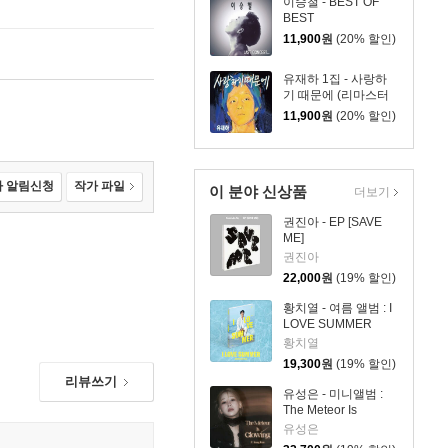
이승철 - BEST OF
BEST
11,900
원
(20% 할인)
유재하 1집 - 사랑하
기 때문에 (리마스터
링)
11,900
원
(20% 할인)
 알림신청
작가 파일
이 분야 신상품
더보기
권진아 - EP [SAVE
ME]
권진아
22,000
원
(19% 할인)
황치열 - 여름 앨범 : I
LOVE SUMMER
황치열
19,300
원
(19% 할인)
리뷰쓰기
유성은 - 미니앨범 :
The Meteor Is
Glowing
유성은