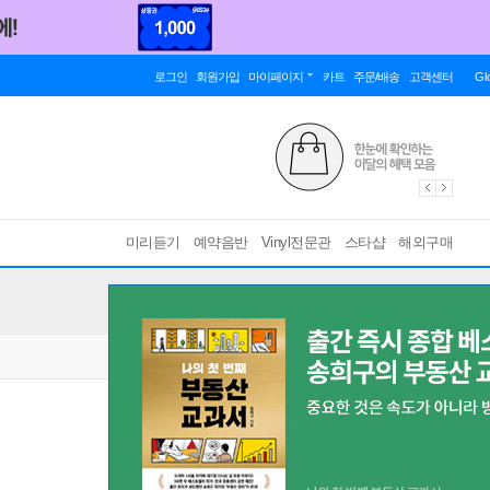
로그인
회원가입
마이페이지
카트
주문/배송
고객센터
Gl
미리듣기
예약음반
Vinyl전문관
스타샵
해외구매