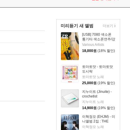
미리듣기 새 앨범
더보기
[USB] 7080 색소폰
통기타 색소폰연주/강
승용
Various Artists
18,000
원
(18% 할인)
토마토맛 - 토마토맛
도시락
토마토맛 노래
25,000
원
(19% 할인)
지누이트 (Jinuite) -
crochetist
지누이트 노래
14,900
원
(19% 할인)
이혁정모 (EHJM) - 미
니앨범 2집 : THE
MEN
이혁정모 노래