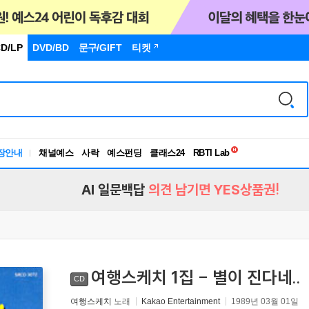
D/LP
DVD/BD
문구
/GIFT
티켓
독서유형검사
RBTI Lab
장안내
채널예스
사락
예스펀딩
클래스24
독서유형검사
AI 일문백답
의견 남기면 YES상품권!
여행스케치 1집 - 별이 진다네..
CD
여행스케치
노래
Kakao Entertainment
1989년 03월 01일