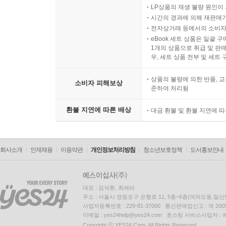
LP상품의 재생 불량 원인이 기
시간의 경과에 의해 재판매가
전자상거래 등에서의 소비자
eBook 세트 상품은 일괄 
1개의 상품으로 취급 및 판매
우, 세트 상품 전부 및 세트
상품의 불량에 의한 반품, 교
소비자 피해보상
준하여 처리됨
환불 지연에 따른 배상
대금 환불 및 환불 지연에 
회사소개
인재채용
이용약관
개인정보처리방침
청소년보호정책
도서홍보안내
대표 : 김석환, 최세라
주소 : 서울시 영등포구 은행로 11, 5층~6층(여의도동,일신
사업자등록번호 : 229-81-37000 통신판매업신고 : 제 200
이메일 : yes24help@yes24.com 호스팅 서비스사업자 :
Copyright ⓒ YES24 Corp. All Rights Reserved.