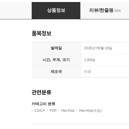
Tyga (타이가) - 8집 NSFW
상품정보
리뷰/한줄평
(0/0)
품목정보
발매일
2026년 06월 18일
시간, 무게, 크기
1,000g
제조국
미국
관련분류
카테고리 분류
CD/LP
POP
Hip-Hop
Hip-Hop(수입)