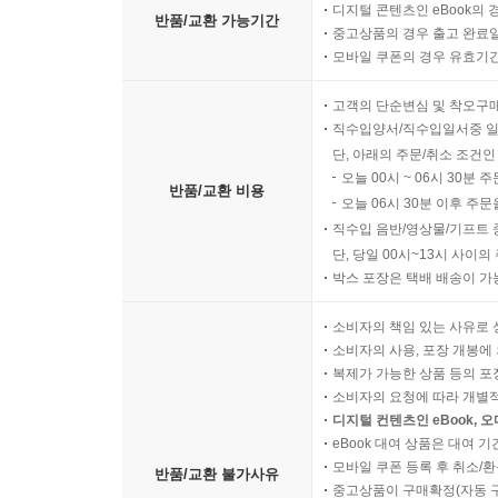
디지털 콘텐츠인 eBook의 
반품/교환 가능기간
중고상품의 경우 출고 완료일
모바일 쿠폰의 경우 유효기간(
고객의 단순변심 및 착오구
직수입양서/직수입일서중 일
단, 아래의 주문/취소 조건인
오늘 00시 ~ 06시 30분 
반품/교환 비용
오늘 06시 30분 이후 주문
직수입 음반/영상물/기프트 
단, 당일 00시~13시 사이
박스 포장은 택배 배송이 가
소비자의 책임 있는 사유로 
소비자의 사용, 포장 개봉에 
복제가 가능한 상품 등의 포장을 
소비자의 요청에 따라 개별
디지털 컨텐츠인 eBook, 
eBook 대여 상품은 대여 기
모바일 쿠폰 등록 후 취소/환
반품/교환 불가사유
중고상품이 구매확정(자동 