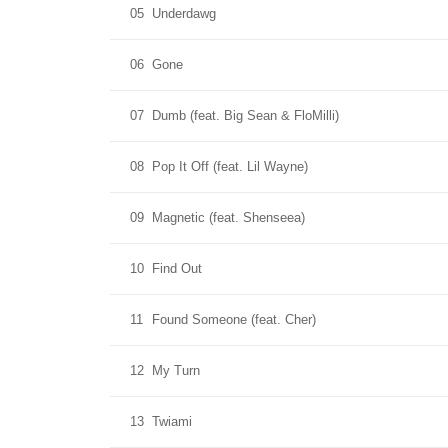
05
Underdawg
06
Gone
07
Dumb (feat. Big Sean & FloMilli)
08
Pop It Off (feat. Lil Wayne)
09
Magnetic (feat. Shenseea)
10
Find Out
11
Found Someone (feat. Cher)
12
My Turn
13
Twiami