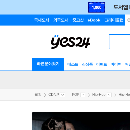
국내도서
외국도서
중고샵
eBook
크레마클럽
C
빠른분야찾기
베스트
신상품
이벤트
바이백
매
웰컴
CD/LP
POP
Hip-Hop
Hip-H