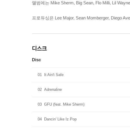
앨범에는 Mike Sherm, Big Sean, Flo Milli, Lil Wayn
프로듀싱은 Lee Major, Sean Momberger, Dieg
디스크
Disc
01
It Ain't Safe
02
Adrenaline
03
GFU (feat. Mike Sherm)
04
Dancin' Like Iz Pop