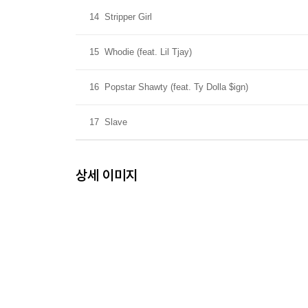
14
Stripper Girl
15
Whodie (feat. Lil Tjay)
16
Popstar Shawty (feat. Ty Dolla $ign)
17
Slave
상세 이미지