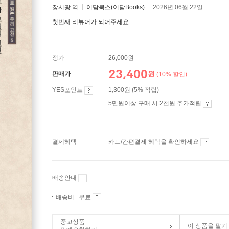
장시광
역
이담북스(이담Books)
2026년 06월 22일
첫번째 리뷰어가 되어주세요.
정가
26,000원
23,400
원
판매가
(10% 할인)
YES포인트
1,300원 (5% 적립)
5만원이상 구매 시 2천원 추가적립
결제혜택
카드/간편결제 혜택을 확인하세요
배송안내
배송비 : 무료
중고상품
이 상품을 팔기