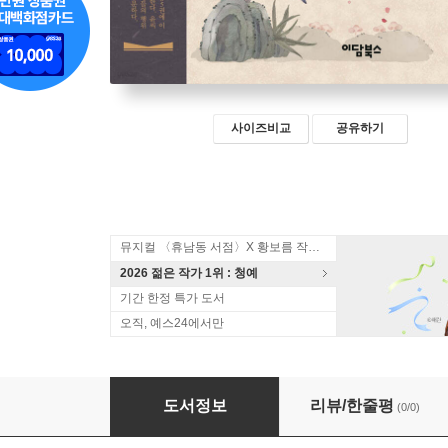
사이즈비교
공유하기
뮤지컬 〈휴남동 서점〉X 황보름 작가 북토크
2026 젊은 작가 1위 : 청예
기간 한정 특가 도서
오직, 예스24에서만
명주보월빙 8
도서정보
리뷰/한줄평
(0/0)