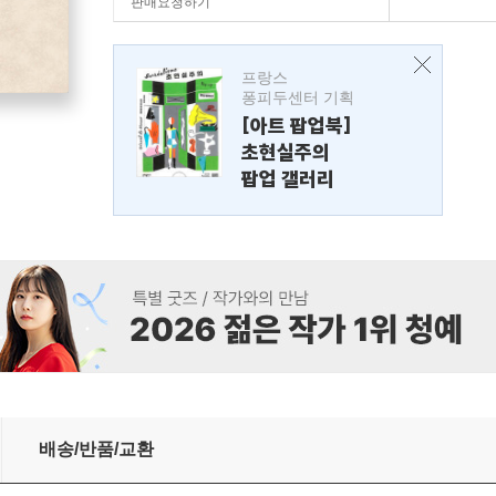
판매요청하기
프랑스
퐁피두센터 기획
[아트 팝업북]
초현실주의
팝업 갤러리
배송/반품/교환