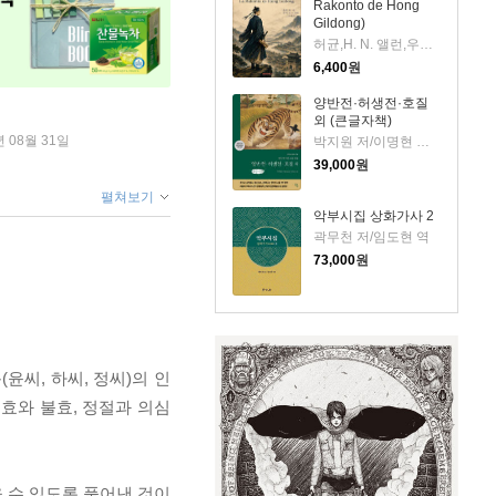
Rakonto de Hong
Gildong)
허균,H. N. 앨런,우재훈(Cezaro) 저
6,400
원
양반전·허생전·호질
외 (큰글자책)
년 08월 31일
박지원 저/이명현 역/한동훈 그림
39,000
원
펼쳐보기
악부시집 상화가사 2
곽무천 저/임도현 역
73,000
원
씨, 하씨, 정씨)의 인
 효와 불효, 정절과 의심
 수 있도록 풀어낸 것이