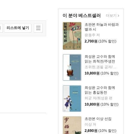
이 분야 베스트셀러
더보기
초판본 하늘과 바람과
매
리스트에 넣기
별과 시
윤동주 저
2,700
원
(10% 할인)
최성윤 교수와 함께
읽는 최척전/주생전
조위한,권필 공저/최성윤 역
10,800
원
(10% 할인)
최성윤 교수와 함께
읽는 홍길동전
허균 저/최성윤 편
10,800
원
(10% 할인)
초판본 이상 선집
이상 저
2,690
원
(10% 할인)