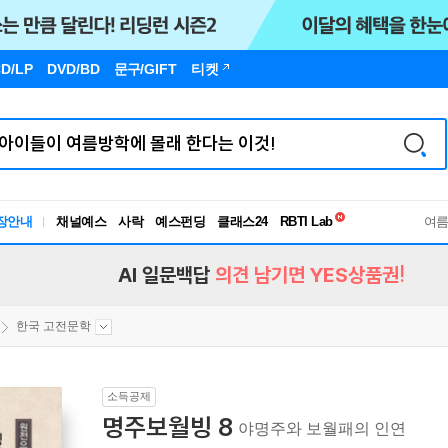
D/LP
DVD/BD
문구
/GIFT
티켓
독서유형검사
장안내
채널예스
사락
예스펀딩
클래스24
RBTI Lab
여
독서유형검사
AI 일문백답
의견 남기면 YES상품권!
한국 고전문학
소득공제
명주보월빙 8
야명주와 보월패의 인연