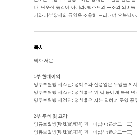
다. 단순한 옮김이 아니라, 텍스트의 구조와 의미를
서와 가부장제의 균열을 조용히 드러내며 오늘날까
목차
역자 서문
1부 현대어역
명주보월빙 제22권: 정혜주와 진성염은 누명을 써
명주보월빙 제23권: 정천흥은 위 씨 등에게 돌을 
명주보월빙 제24권: 정천흥은 자는 척하며 문양 
2부 주석 및 교감
명듀보월빙(明珠寶月聘) 권디이십이(卷之二十二)
명듀보월빙(明珠寶月聘) 권디이십삼(卷之二十三)