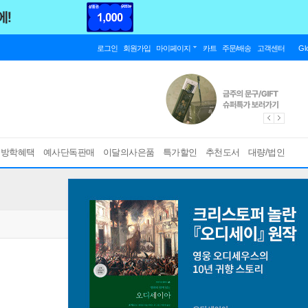
로그인
회원가입
마이페이지
카트
주문/배송
고객센터
Gl
름방학혜택
예사단독판매
이달의사은품
특가할인
추천도서
대량/법인