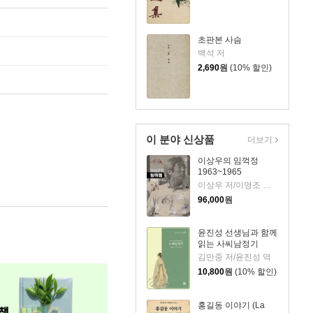
초판본 사슴
백석 저
2,690
원
(10% 할인)
이 분야 신상품
더보기
이상우의 임꺽정
1963~1965
이상우 저/이영조 그림
96,000
원
윤진성 선생님과 함께
읽는 사씨남정기
김만중 저/윤진성 역
10,800
원
(10% 할인)
홍길동 이야기 (La