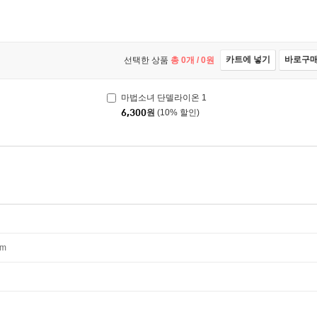
카트에 넣기
바로구
선택한 상품
총
0
개 /
0
원
마법소녀 단델라이온 1
6,300
원
(10% 할인)
mm