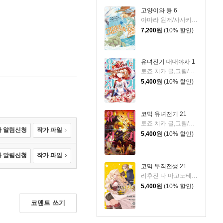
고양이와 용 6
아마라 원저/사사키 이즈미 글그림/김동수 역
7,200
원
(10% 할인)
유녀전기 대대야사 1
토죠 치카 글,그림/카를로 젠 원저/JYH 역
5,400
원
(10% 할인)
코믹 유녀전기 21
토죠 치카 글,그림/카를로 젠 원저/JYH 역
 알림신청
작가 파일
5,400
원
(10% 할인)
 알림신청
작가 파일
코믹 무직전생 21
리후진 나 마고노테 원저/후지카와 유카 그림
5,400
원
(10% 할인)
코멘트 쓰기