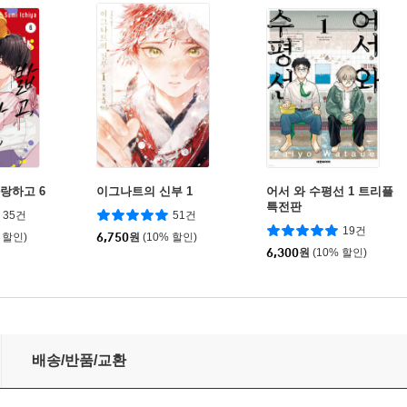
사랑하고 6
이그나트의 신부 1
어서 와 수평선 1 트리플
특전판
35건
51건
19건
 할인)
6,750
원
(10% 할인)
6,300
원
(10% 할인)
배송/반품/교환