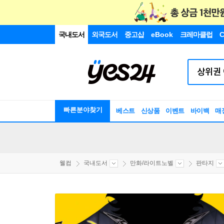
국내도서
외국도서
중고샵
eBook
크레마클럽
C
빠른분야찾기
베스트
신상품
이벤트
바이백
매
웰컴
국내도서
만화/라이트노벨
판타지