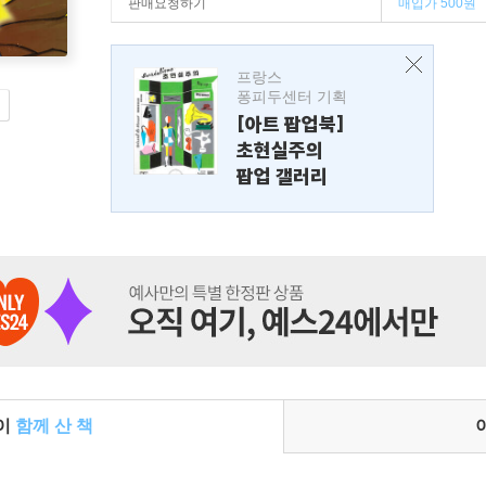
판매요청하기
매입가 500원
프랑스
퐁피두센터 기획
[아트 팝업북]
초현실주의
팝업 갤러리
들이
함께 산 책