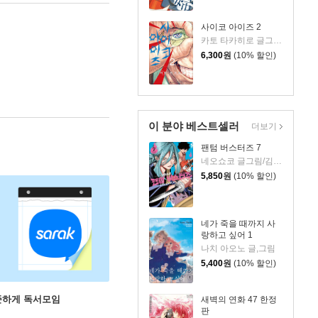
사이코 아이즈 2
카토 타카히로 글그림/이소정 역
6,300
원
(10% 할인)
이 분야 베스트셀러
더보기
팬텀 버스터즈 7
네오쇼코 글그림/김지혜 역
5,850
원
(10% 할인)
네가 죽을 때까지 사
랑하고 싶어 1
나치 아오노 글,그림
5,400
원
(10% 할인)
꾸준하게 독서모임
새벽의 연화 47 한정
판