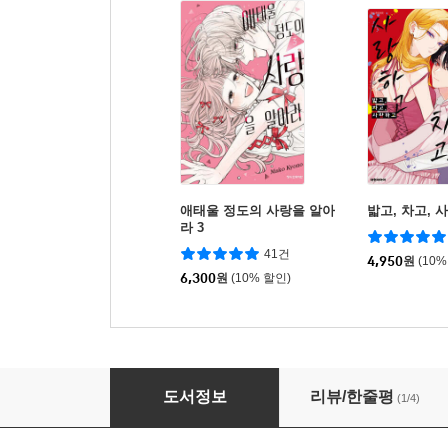
애태울 정도의 사랑을 알아
밟고, 차고, 
라 3
41건
4,950
원
(10%
6,300
원
(10% 할인)
마법소녀 단델라이온 1
도서정보
리뷰/한줄평
(1/4)