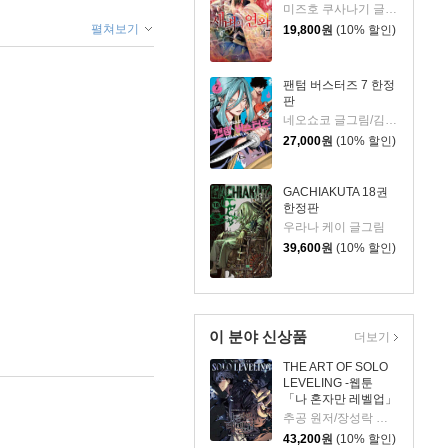
미즈호 쿠사나기 글그림
펼쳐보기
19,800
원
(10% 할인)
팬텀 버스터즈 7 한정
판
네오쇼코 글그림/김지혜 역
27,000
원
(10% 할인)
GACHIAKUTA 18권
한정판
우라나 케이 글그림
39,600
원
(10% 할인)
이 분야 신상품
더보기
THE ART OF SOLO
LEVELING -웹툰
「나 혼자만 레벨업」
공식 아트북-
추공 원저/장성락 그림
43,200
원
(10% 할인)