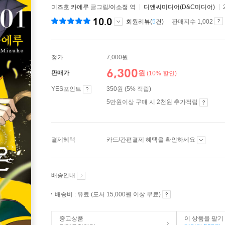
미즈호 카에루
글그림/
이소정
역
디앤씨미디어(D&C미디어)
10.0
회원리뷰(
5
건)
판매지수 1,002
정가
7,000원
6,300
원
판매가
(10% 할인)
YES포인트
350원 (5% 적립)
5만원이상 구매 시 2천원 추가적립
결제혜택
카드/간편결제 혜택을 확인하세요
배송안내
배송비 : 유료 (도서 15,000원 이상 무료)
중고상품
이 상품을 팔기