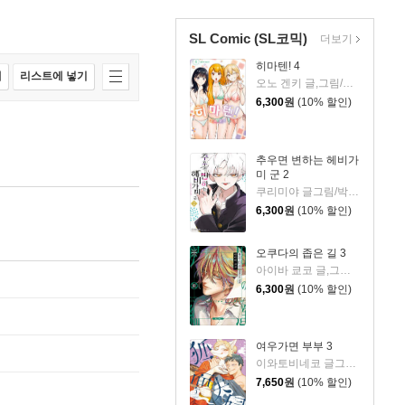
SL Comic (SL코믹)
더보기
히마텐! 4
매
리스트에 넣기
오노 겐키 글,그림/이승원 역
6,300
원
(10% 할인)
추우면 변하는 헤비가
미 군 2
쿠리미야 글그림/박은빈 역
6,300
원
(10% 할인)
오쿠다의 좁은 길 3
아이바 쿄코 글,그림/이소정 역
6,300
원
(10% 할인)
여우가면 부부 3
이와토비네코 글그림/송재희 역
7,650
원
(10% 할인)