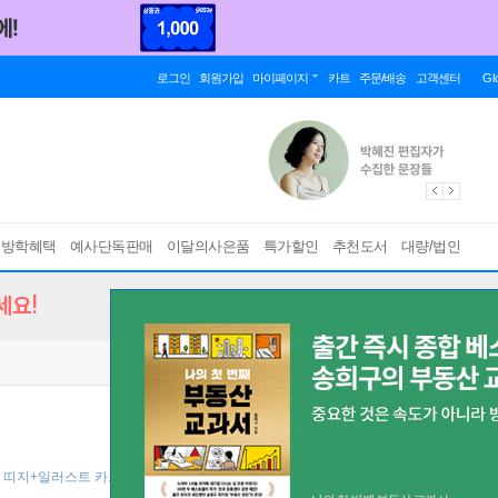
로그인
회원가입
마이페이지
카트
주문/배송
고객센터
Gl
름방학혜택
예사단독판매
이달의사은품
특가할인
추천도서
대량/법인
세요!
: 띠지+일러스트 카드 2종 (책과랩핑) ]