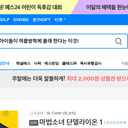
D/LP
DVD/BD
문구
/GIFT
티켓
장안내
채널예스
사락
예스펀딩
클래스24
독서유형검사
여
RBTI Lab
독서유형검사
주말에는 더욱 알뜰하게!
최대 2,000원 상품권 받으
SL Comic (SL코믹)
소득공제
마법소녀 단델라이온 1
[ 초판한정부록 
만화