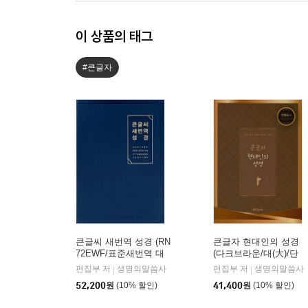
이 상품의 태그
#큰글자
큰글씨 새번역 성경 (RN
큰글자 현대인의 성경
72EWF/표준새번역 대
(다크브라운/대(大)/단
단본/무지퍼/PU/반달 색
본/색인/천연우피)
편집부 저
생명의말씀사
편집부 저
생명의말씀사
|
|
인/주석 없음/뉴다크네
52,200
원
(10% 할인)
41,400
원
(10% 할인)
이비)