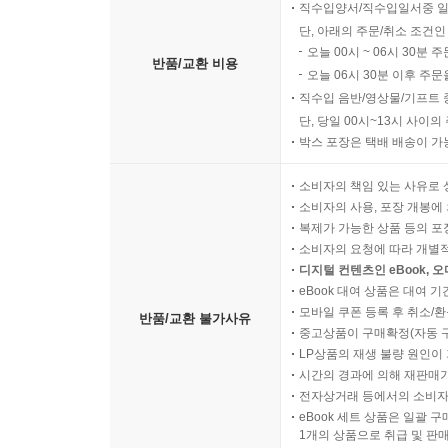
직수입양서/직수입일서중 일
단, 아래의 주문/취소 조건인
오늘 00시 ~ 06시 30분 
반품/교환 비용
오늘 06시 30분 이후 주문
직수입 음반/영상물/기프트 
단, 당일 00시~13시 사이
박스 포장은 택배 배송이 가
소비자의 책임 있는 사유로 
소비자의 사용, 포장 개봉에 
복제가 가능한 상품 등의 포장을 
소비자의 요청에 따라 개별
디지털 컨텐츠인 eBook, 
eBook 대여 상품은 대여 기
모바일 쿠폰 등록 후 취소/환
반품/교환 불가사유
중고상품이 구매확정(자동 
LP상품의 재생 불량 원인이 기
시간의 경과에 의해 재판매가
전자상거래 등에서의 소비자
eBook 세트 상품은 일괄 
1개의 상품으로 취급 및 판매