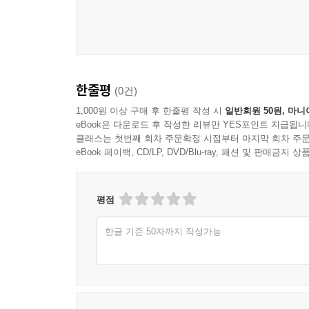
있다.
은색은 안 돼! 검정은 색이 아니야!”라고 외치며 다
화가의 역동적인 붓 터치가 손에 잡힐 듯 들여다
클레망소는 관 위의 검은 천을 거칠게 치워버리고, 
빠짐없이 만나볼 수 있다는 점도 이 책의 특별한 
가운 어둠이 아닌 따뜻한 꽃무늬로 수놓아준 것이다
일화도 함께 실어 인상주의라는 거대한 물결이 어떻
_〈장미〉 중에서
한줄평
(0건)
따뜻한 빛으로 위로를 건네는 그림들,
그의 삶과 예술이 드라마처럼 생생하게 펼쳐진다!
1,000원 이상 구매 후 한줄평 작성 시
일반회원 50원, 마니
--- 본문 중에서
eBook은 다운로드 후 작성한 리뷰만 YES포인트 지급됩니
클래스는 첫번째 회차 주문확정 시점부터 마지막 회차 주문
『모네, 빛의 순간들』의 저자 박송이는 특유의 
eBook 페이백, CD/LP, DVD/Blu-ray, 패션 및 판매금
지독한 가난과 사별, 그리고 지베르니에서 보낸 황혼
예술가의 삶을 섬세하게 포착해냈다. 서거 100주
것은 늘 지금 이 순간에 있다’라는 위로를 건넬 것이
평점
한글 기준 50자까지 작성가능