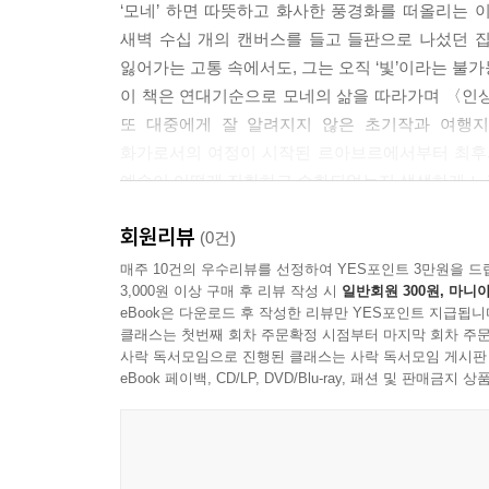
‘모네’ 하면 따뜻하고 화사한 풍경화를 떠올리는 
_〈임종을 맞은 카미유 모네〉 중에서
새벽 수십 개의 캔버스를 들고 들판으로 나섰던 
잃어가는 고통 속에서도, 그는 오직 ‘빛’이라는 불가
이 예술적 실험의 무대는 이웃 농부들의 사유지였다
이 책은 연대기순으로 모네의 삶을 따라가며 〈인상
삶의 터전에 나타난 이 ‘예민한 예술가’의 행동은 농
또 대중에게 잘 알려지지 않은 초기작과 여행지
모네 역시 농부들의 대화 소리나 마차의 굉음이 자
화가로서의 여정이 시작된 르아브르에서부터 최후의
더미를 치워야 하는 시기가 다가오자, 모네는 과감한
예술이 어떻게 진화하고 승화되었는지 생생하게 느낄
적 보상은 이웃들의 불만을 잠재웠고, 모네는 덕분에
_〈건초더미(여름 끝자락)〉 중에서
회원리뷰
“모두가 예술에 관해 이야기하고 이해하는 척하지
(0건)
사실 필요한 것은 그저 사랑하는 일뿐이다”
매주 10건의 우수리뷰를 선정하여 YES포인트 3만원을 드
오늘날 파리 오랑주리 미술관에 자리 잡은 〈수련 
3,000원 이상 구매 후 리뷰 작성 시
일반회원 300원, 마니아
을 상징하는 기호(∞)가 된다.
eBook은 다운로드 후 작성한 리뷰만 YES포인트 지급됩니
〈인상, 해돋이〉부터 〈수련〉 대장식화까지
모네는 갤러리에 천창을 설치해 외부 날씨와 태양의
클래스는 첫번째 회차 주문확정 시점부터 마지막 회차 주문
가난과 외로움, 절망을 빛으로 승화한 거장의 기록
사락 독서모임으로 진행된 클래스는 사락 독서모임 게시판
되어 있어, 전체의 흐름과 공간까지를 모두 작품으로
eBook 페이백, CD/LP, DVD/Blu-ray, 패션 및 판매금
잠겨 있는 듯한 경험을 하게 된다.
“그는 사람이 아니라 하나의 눈이다. 그러나 얼마나 
_〈아침〉 중에서
모네의 천재성에 경탄했던 동료 화가 폴 세잔의 말
나이로 눈을 감기 전까지 2,500점이 넘는 작품을
당시 모네의 관 위에는 관습에 따라 죽음을 상징하는