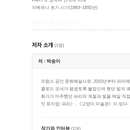
지베르니 초기 시기(1883~1892년)
PART 4. 물의 정원과 수련
지베르니와 유럽 각지 시기(1893~1913년)
저자 소개
PART 5. 생애 마지막 걸작들
(1명)
지베르니 말기 시기(1914~1926년)
저 :
박송이
[부록]
모네 연대기
프랑스 공인 문화해설사로, 2010년부터 파리
클로드 모네가 평생토록 붙잡으려 했던 빛의 
화가가 마주했던 파리의 계절과 빛을 매일 직접
잇 뮤지엄: 파리》, 《고양이 미술관》이 있다.
작가와 인터뷰
(1개)