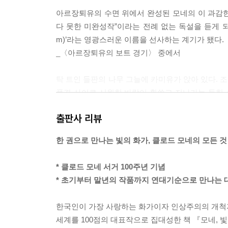
아르장퇴유의 수면 위에서 완성된 모네의 이 과감한 
다 못한 미완성작”이라는 전례 없는 독설을 듣게 되는
m)’라는 영광스러운 이름을 선사하는 계기가 됐다.
_〈아르장퇴유의 보트 경기〉 중에서
탁 트인 들판의 나무 그늘에 카미유가 앉아 있다. 
풍경 사이로 시원한 바람이 휩쓸고 지나가는 듯한
는 오직 순수한 빛의 아름다움만을 담았다.
출판사 리뷰
그림 속, 아무 일도 벌어지지 않는 평온한 일상은 
기를 오히려 가장 찬란한 순간으로 재탄생시킨 역
한 권으로 만나는 빛의 화가, 클로드 모네의 모든 것
_〈여름〉 중에서
* 클로드 모네 서거 100주년 기념
모네는 〈임종을 맞은 카미유 모네〉를 통해 사별
* 초기부터 말년의 작품까지 연대기순으로 만나는 대
다. 임종의 안색에서 푸른색, 노란색, 회색의 조화
에 빠졌다.
한국인이 가장 사랑하는 화가이자 인상주의의 개척자,
그러나 모델의 삶을 스스로 선택했던 그녀에게, 그 
세계를 100점의 대표작으로 집대성한 책 『모네, 
가장 숭고한 애도였을 것이었다.