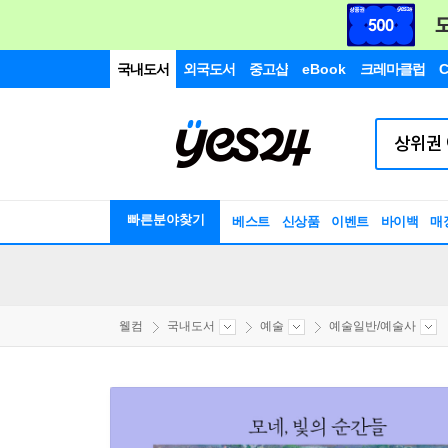
국내도서
외국도서
중고샵
eBook
크레마클럽
C
빠른분야찾기
베스트
신상품
이벤트
바이백
매
웰컴
국내도서
예술
예술일반/예술사