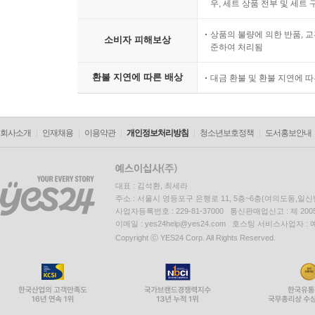
우, 세트 상품 전부 및 세트
상품의 불량에 의한 반품, 교
소비자 피해보상
준하여 처리됨
환불 지연에 따른 배상
대금 환불 및 환불 지연에 
회사소개
인재채용
이용약관
개인정보처리방침
청소년보호정책
도서홍보안내
대표 : 김석환, 최세라
주소 : 서울시 영등포구 은행로 11, 5층~6층(여의도동,일신
사업자등록번호 : 229-81-37000 통신판매업신고 : 제 200
이메일 : yes24help@yes24.com 호스팅 서비스사업자 :
Copyright ⓒ YES24 Corp. All Rights Reserved.