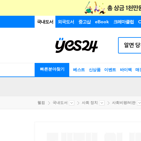
국내도서
외국도서
중고샵
eBook
크레마클럽
C
빠른분야찾기
베스트
신상품
이벤트
바이백
매
웰컴
국내도서
사회 정치
사회비평/비판