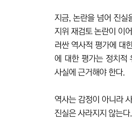
4. 류근창
자료#3 정부보고서 작성관련 나종삼 증언
1. 제주4·3사건 정부 보고서 집필 및 채택 경위서
2. 정부 4·3보고서 왜곡 경위
3. 『인민유격대 투쟁보고서』가 4·3 자료집 제12
자료#4박진경 대령 장군 추서 건의서
자료#5 김익렬의 『국제신문』기고문
1948년 8월 6일 同族(동족)의 피로 물들인 濟州參
1948년 8월 7일 動亂(동란)의 濟州參戰記(제주참전
1948년 8월 8일 動亂(동란)의 濟州參戰記(제주참전
자료#6이동해 증언, “이도종 목사 일생, 남로당 유
자료#7 김동일의 글