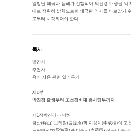
엄청난 왜곡과 음해가 진행되어 박진경 대령을 악
대로 정확히 밝힘으로써 왜곡된 역사를 바로잡기 위
로부터 시작되어야 한다.
목차
발간사
추천사
용어 사용 관련 일러두기
제1부
박진경 출생부터 조선경비대 총사령부까지
제1장박진경과 남해
금산(錦山) 보리암(菩提庵)과 이성계(李成桂)의 조
노량해전(露粱海戰)과 이순신(李舜臣) 장군이 순국