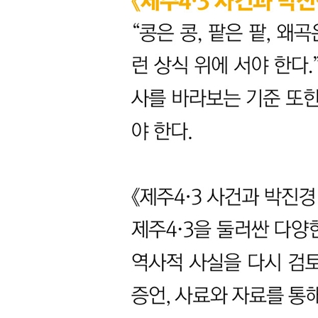
추서(追敍) 문제
추도비 및 동상 건립
제4부
박진경 대령 왜곡의 실상을 밝혀주는 자료
자료#1 제주도 인민유격대 투쟁보고서 사본
‘극비’ 제주도인민유격대투쟁보고서
1. 조직면 ［조직의 시발(始發)과 발전 과정 및 조직
2. 작전면
3. 투쟁면 (각면별)
4. 국경(國警)과의 관계
자료#2박진경 대령 부하들의 증언
1. 채명신
2. 김종면
3. 이세호