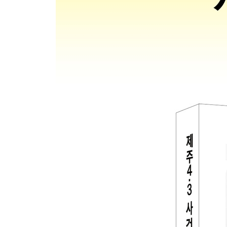
총사령부 인사국장
박진경의 귀향, 요새화된 제주도
제2부
제주4·3사건과 박진경 대령
제6장남로당과 제주도에서의 좌·우 갈등
박헌영과 남로당 투쟁
광복 후 제주도에서의 좌·우익 갈등
제7장남로당 제주도당의 무장투쟁 결정과 4·3사건
남로당 제주도당의 무장투쟁 결정과 준비
제주4·3사건 발발과 경비대 동원 실패
4·15 남로당 제주도당 대회
제8장미 군정의 대응
경찰의 대응