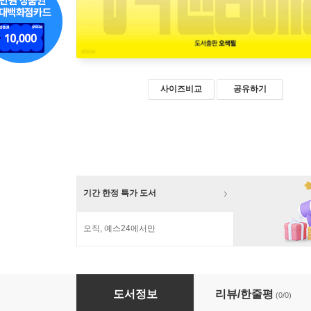
사이즈비교
공유하기
기간 한정 특가 도서
오직, 예스24에서만
제주4·3사건과 박진경 대령
도서정보
리뷰/한줄평
(0/0)