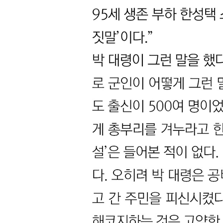
1. 박찬식 씨에게 공개토론을 요구한다
2. 김익렬 대령의 미스터리
참고문헌