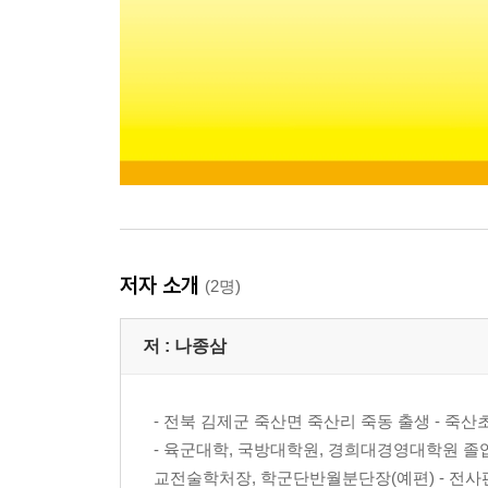
저자 소개
(2명)
저 :
나종삼
- 전북 김제군 죽산면 죽산리 죽동 출생 - 죽산
- 육군대학, 국방대학원, 경희대경영대학원 졸업
교전술학처장, 학군단반월분단장(예편) - 전사