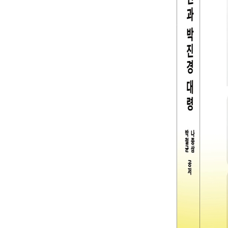
미 군정의 대응과 경비대 1개 대대 증파
김익렬-김달삼 회담과 하산하는 주민 총격 사건
미 군정 대책 회의와 제11연대 이동, 9연대장 교체
남로당의 5·10선거 방해
제9연대 1대대의 집단탈영
제9장미 군정의 진압작전과 박진경 대령 피살
미 군정의 진압 작전 준비
제11연대의 진압 작전
박진경 대령 암살범 재판과 암살의 배후
후임연대장의 진압 작전
진압부대를 제9연대로 교체
남로당의 지하 선거와 해주대회
제10장박진경 대령 이후의 진압작전
국군의 진압 작전
경찰 진압작전