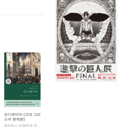
오디세이아 (고대 그리
스어 완역본)
k)
호메로스 저/페테르 파울 루벤스 그림/박문재 역
현대지성
|