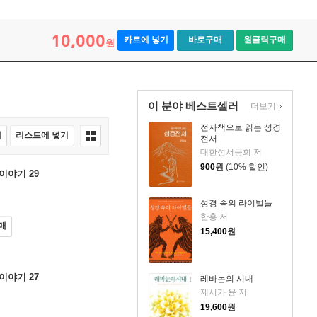
10,000
카트에 넣기
바로구매
원클릭구매
원
이 분야 베스트셀러
더보기
전자책으로 읽는 성경
매
리스트에 넣기
전서
대한성서공회 저
900
원
(10% 할인)
이야기 29
성경 속의 라이벌들
한홍 저
매
15,400
원
이야기 27
레바논의 시내
제시카 윤 저
19,600
원