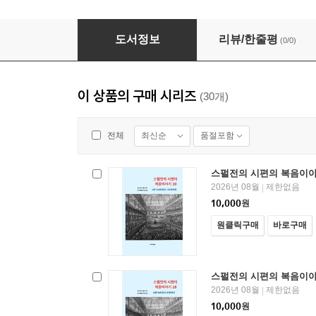
스펄전의 시편의 복음이야기 1
도서정보
리뷰/한줄평
(0/0)
이 상품의 구매 시리즈
(30개)
최신순
품절포함
전체
스펄전의 시편의 복음이야
2026년 08월
제한없음
|
10,000
원
원클릭구매
바로구매
스펄전의 시편의 복음이야
2026년 08월
제한없음
|
10,000
원