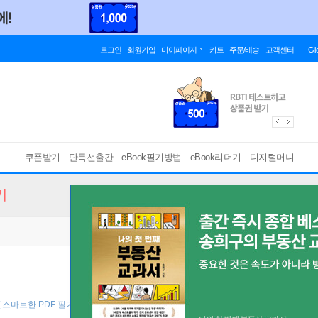
로그인
회원가입
마이페이지
카트
주문/배송
고객센터
Gl
쿠폰받기
단독선출간
eBook필기방법
eBook리더기
디지털머니
기
[ 스마트한 PDF 필기 기능을 사용해 보세요! ]