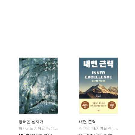
공허한 십자가
내면 근력
히가시노 게이고 저/이선희 역
자음과모음
짐 머피 저/지여울 역
윌북(willboo
|
|