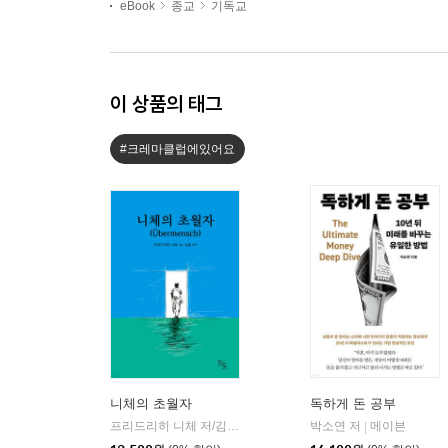
eBook
종교
기독교
이 상품의 태그
#크레마클럽에있어요
니체의 초월자
독하게 돈 공부
프리드리히 니체 저/김철 편역
히읏
박소연 저
메이븐
|
|