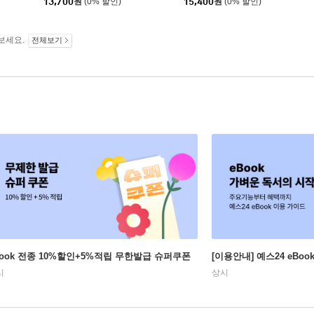
13,700
원
(0% 할인)
15,400
원
(0% 할인)
보세요.
전체보기
Book 전종 10%할인+5%적립 무한발급 슈퍼쿠폰
[이용안내] 예스24 eBo
시
상시