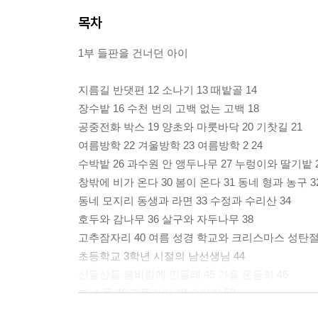
목차
1부 들판을 건너던 아이
지름길 반댓편 12 소나기 13 때밭골 14
장수밭 16 수천 번의 고백 없는 고백 18
공중전화 박스 19 양초와 마룻바닥 20 기찻길 21
여름방학 22 겨울방학 23 여름방학 2 24
수박밭 26 과수원 안 앵두나무 27 누렁이와 딸기밭 
창밖에 비가 온다 30 봄이 온다 31 동네 형과 농구 3
동네 모지리 동생과 라면 33 수정과 수리산 34
호두와 감나무 36 살구와 자두나무 38
고추잠자리 40 여름 성경 학교와 크리스마스 성탄절 
초등학교 3학년 시절의 남선생님 44
산들산들 봄바람에 민들레 45 가을 운동회 46
봄 소풍 48 귀뚜라미 49 송아지 50
빨래터 51 무릎 스키 52 비비탄총 53