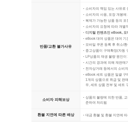
달팽이 집 242 갈팡질팡 243 눈빛 방울 244
소비자의 책임 있는 사유로 
뭉게구름 245 끝없는 길 246 거울아 거울아 247
소비자의 사용, 포장 개봉에 
목이 아닌 마음이 쉬었어요 248 간접 남 250
복제가 가능한 상품 등의 포장을 
감성 터지는 날씨 251 공평한 듯 공평하지 않은 252
소비자의 요청에 따라 개별
디지털 컨텐츠인 eBook, 
벽에 기댄 우산과 나 253 석양의 뒷걸음 254
eBook 대여 상품은 대여 기
바스락 바스락 255 벽 넘어 장벽 256
모바일 쿠폰 등록 후 취소/환
반품/교환 불가사유
한결 두결 257 들 산에 산들산들 258
중고상품이 구매확정(자동 
엇갈린 두 새 259 희미해진 잃어버림 260
LP상품의 재생 불량 원인이 기
리드란 261 울창한 숲의 비밀 262
시간의 경과에 의해 재판매가
전자상거래 등에서의 소비자
양보란 263 붕어빵 한 마리 264 마음 이식 265
eBook 세트 상품은 일괄 
꽁꽁 편지 266 나무 걸이에 걸린 달 267
1개의 상품으로 취급 및 판매
땅에 녹아서야 깨닫는 하늘 고드름 268
우, 세트 상품 전부 및 세트
구태여 아니라고 구걸하지 않는 바람처럼 269
상품의 불량에 의한 반품, 교
소비자 피해보상
비효율적 아름다움 270 작은 먼지 271
준하여 처리됨
흑과 백 272 농부의 기다림 273 돈의 가치 274
노력하지 않을 노력 275 떡잎 276 좋다 277
환불 지연에 따른 배상
대금 환불 및 환불 지연에 
거울 278 봄꽃 279