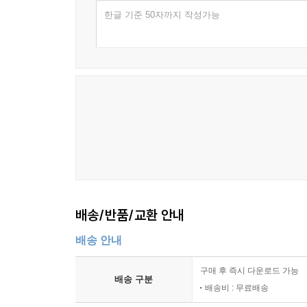
한글 기준 50자까지 작성가능
눈 두꺼비집 177 내 머릿속에 심장 178
구름 양탄자를 탄 나비의 여행 179 마인드 컨트롤 1
실패 없는 연애 전략 181 연못 유리창 182
구멍 난 양말 183 지푸라기 184 아랫목 185
사랑방 186 아침에 뜬 앵두 햇별 187
별에 핀 모닥불 씨앗 188 흑백 사진 속을 비춘 달빛 1
두 가지 옷을 가진 구름 190 반짝 준비된 별 191
두 손 꼭 잡은 손 없는 올갱이(다슬기) 192
생명에 이르는 따듯함 193 기찻길 옆 민들레 194
토마토 친구의 위로 196 계절과 계절 사이 197
배송/반품/교환 안내
5부 흔들리며 피어나는 것들
배송 안내
뽀드득 진동 소리 200 꺾이지 않는 꽃 201
작은 외침 큰 외침 202 숨은 보화 보따리 203
구매 후 즉시 다운로드 가능
배송 구분
움켜쥔 민들레 씨앗 204 우연의 연속, 운명의 연속 2
배송비 : 무료배송
보석함의 보화, 진흙 속의 보화 206 이끄는 힘 207