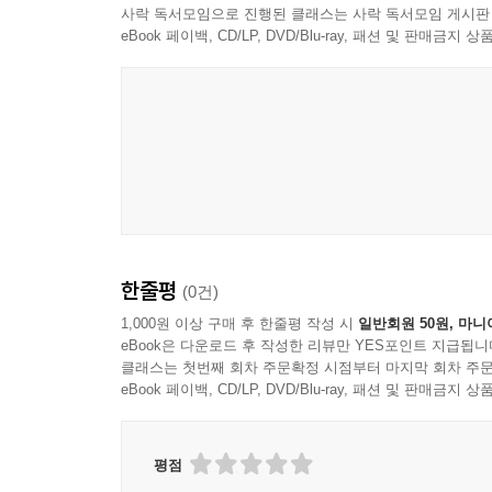
밤하늘의 굴뚝 연기 134 쭈글쭈글 쭈글이 135
사락 독서모임으로 진행된 클래스는 사락 독서모임 게시판
바람 한 점 햇살 한 줌 136 주워 담은 빗방울 137
eBook 페이백, CD/LP, DVD/Blu-ray, 패션 및 판매금
24시 심장 편의점 138 안아줄 이유 139 뇌와 잠 140
관계가 부러지기 전에 마셔라 141 손잡이 없는 자전거
나비의 매너 143 독수리 날개침의 힘 144
갚지 못한 선물 145 배추흰나비에게 배운 기다림 14
시간에 맡긴 단풍 147 삶의 태도 148
4부 계절 사이 흐르는 빛
한줄평
가로등 아래 캠퍼스 152 바람 바다 156
(0건)
소리 없는 강자 157 5분의 기적 158
1,000원 이상 구매 후 한줄평 작성 시
일반회원 50원, 마니
eBook은 다운로드 후 작성한 리뷰만 YES포인트 지급됩니
받지도 말고 주지도 말아라 159 가을 덮은 구름 160
클래스는 첫번째 회차 주문확정 시점부터 마지막 회차 주문
바위에 생긴 구멍 161 검정 돋보기 162 대관령 배추밭
eBook 페이백, CD/LP, DVD/Blu-ray, 패션 및 판매금
시간을 거꾸로 거스르는 법 168
끊겨서 떨어지는 빗줄기 170 결과 없는 결과 171
눈을 감아야 들리고 보이는 것들 172
평점
성공 필수 기본 개념 174 침묵이 주는 힘 176