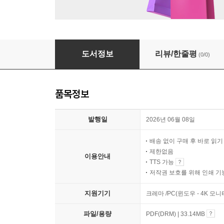
반딧불 두 손 모아 호호 불며
도서정보
리뷰/한줄평
(0/0)
품목정보
발행일
2026년 06월 08일
배송 없이 구매 후 바로 읽
제한없음
이용안내
TTS 가능
저작권 보호를 위해 인쇄 기
지원기기
크레마 /PC(윈도우 - 4K 모
파일/용량
PDF(DRM) | 33.14MB