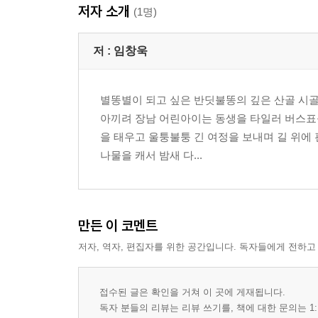
저자 소개
거봉 포도 54 뽕나무 55 한들한들 코스모스 길 56
(1명)
달빛 그늘 아래 57 클로버꽃 58 집게벌레 59
제비꽃 60 여름 식혜 61 한옥집 62
저 :
임창욱
2부 바람이 머물던 자리
별똥별이 되고 싶은 반딧불똥의 깊은 산골 시골
아끼려 장남 어린아이는 동생을 타일러 버스표
고쿠락 66 내려놓기 68 별빛 그늘 아래 70
을 태우고 울퉁불퉁 긴 여정을 보내며 길 위에
쥐불놀이 71 붉은 태양 아래 농익은 가지 부침 볶음 
나물을 캐서 밤새 다...
모래시계 73 여름비 74 흙 75 기다림 76
원두막 없는 과수원 77 양초와 마룻바닥 2 78
아지랑이 속 철길 따라 80 고추밭 81
바닥에 널브러진 보물, 군밤 한 알 82 주말 자전거 8
만든 이 코멘트
잠자리와의 눈치 싸움 86 나생이와 씀바귀 88
저자, 역자, 편집자를 위한 공간입니다. 독자들에게 전하고
뭉게구름 90 교회 언덕 위 망원경 92
물 말은 누렁이 사료 94 누우런 메주콩 95
살얼음 밑 송사리 96 떼밭골 뻐꾸기 소리 97
접수된 글은 확인을 거쳐 이 곳에 게재됩니다.
겨울 단풍잎 98 들꽃 99 시냇물과 달팽이 100
독자 분들의 리뷰는 리뷰 쓰기를, 책에 대한 문의는 1: