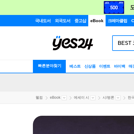
국내도서
외국도서
중고샵
eBook
크레마클럽
C
빠른분야찾기
베스트
신상품
이벤트
바이백
매
웰컴
eBook
에세이 시
시/평론
한국