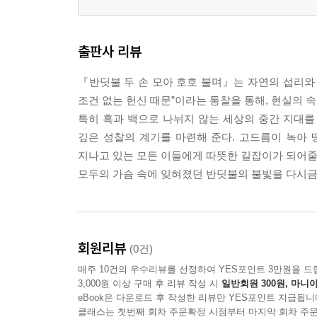
재앙에서 벗어날 자 101 민들레 홀씨 되어 102
고드름 칼싸움 103 나무숲 사이 벤치에 앉은 기타 소
마음으로 읽는 리더 106 첫 번째 매력 107
출판사 리뷰
3부 햇볕이 되고 싶었던 마음
『반딧불 두 손 모아 호호 불며』는 자연의 섭리와
조건 없는 헌신 때문”이라는 통찰을 통해, 현실의 
운전을 잘하는 방법 110 겨울 나비 112
특히 흑과 백으로 나뉘지 않는 세상의 중간 지대를
구름 그늘 아래 113 8월의 끝자락 114 목캔디 115
깊은 성찰의 계기를 마련해 준다. 고드름이 녹아
가지 끝 아침이슬 또르륵 116
지나고 있는 모든 이들에게 따뜻한 길잡이가 되어줄 
겨울밤 보일러실 양초 하나 117
모두의 가슴 속에 잊혀졌던 반딧불의 불빛을 다시금
청개구리에게 배운 마음 하나 118 별 비 119
혼자 핀 들꽃 120 햇볕이 되고 싶었던 소년 121
씨가 된 말 122 비탈길 123 천둥소리 124
회원리뷰
버드나무 125 비 갠 오후 126 느티나무 127
(0건)
굳은 치약 128 잠이 만든 30%의 기적 129
매주 10건의 우수리뷰를 선정하여 YES포인트 3만원을 드
빗방울 튀김 130 화를 안 내서 화가 나 131
3,000원 이상 구매 후 리뷰 작성 시
일반회원 300원, 마니아
eBook은 다운로드 후 작성한 리뷰만 YES포인트 지급됩니
구름에 가려진 해 132 빛 아래 빛 아래 빛 133
클래스는 첫번째 회차 주문확정 시점부터 마지막 회차 주문