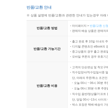
사진 속 그녀에게 208 멍든 하늘 209
반품/교환 안내
눈밭에 핀 냉이 하나 210
※ 상품 설명에 반품/교환과 관련한 안내가 있는경우 아래 
아직 녹지 않은 구름 위에 내린 눈 211
그렇거나 저렇거나 212 나는 별 213 분위기 맛 214
마이페이지 >
반품/교환 신청
반품/교환 방법
소년과 잠자리의 밀당 215 도로 위 낙엽 216
판매자 배송 상품은 판매자와
반짝이는 반의 반쪽 달 217 시냇가에 걸린 달 218
출고 완료 후 10일 이내의 
푹푹 과수원 밭길 219 내가 나에게 보여주는 일 220
디지털 콘텐츠인 eBook의 
인내 222 풍선 223 망치 224
반품/교환 가능기간
중고상품의 경우 출고 완료일
조명 225 초콜릿을 녹이는 법 226
모바일 쿠폰의 경우 유효기간(
밤에 깨어난 개구리 227 빗방울 편지 228
떠나버린 고마운 손님 229 뿌리 깊은 빌딩 숲 230
고객의 단순변심 및 착오구
직수입양서/직수입일서중 일
작은 땅콩 231 종이배 232 쉼 없이 주는 밤나무 233
단, 아래의 주문/취소 조건인
대장부 234 흐린 행복 235 성냥개비 236
오늘 00시 ~ 06시 30분 
괜찮아요 237 삐걱삐걱 녹슨 그네 여행 238
반품/교환 비용
오늘 06시 30분 이후 주문
직수입 음반/영상물/기프트 
6부 봄은 다시 온다
단, 당일 00시~13시 사이
박스 포장은 택배 배송이 가