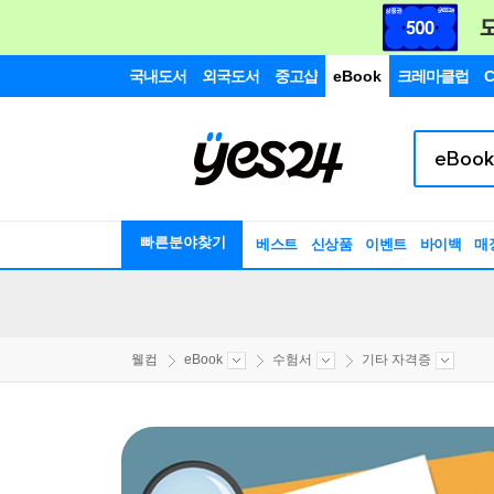
국내도서
외국도서
중고샵
eBook
크레마클럽
C
빠른분야찾기
베스트
신상품
이벤트
바이백
매
웰컴
eBook
수험서
기타 자격증