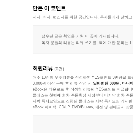
비교방식의 개설 124
만든 이 코멘트
표준-개별방식의 대량평가 135
저자, 역자, 편집자를 위한 공간입니다. 독자들에게 전하고
표준지 공시지가기준법 138
6장 모의고사 147
접수된 글은 확인을 거쳐 이 곳에 게재됩니다.
독자 분들의 리뷰는 리뷰 쓰기를, 책에 대한 문의는 1:
회원리뷰
(0건)
매주 10건의 우수리뷰를 선정하여 YES포인트 3만원을 드
3,000원 이상 구매 후 리뷰 작성 시
일반회원 300원, 마니아
eBook은 다운로드 후 작성한 리뷰만 YES포인트 지급됩니
클래스는 첫번째 회차 주문확정 시점부터 마지막 회차 주문
사락 독서모임으로 진행된 클래스는 사락 독서모임 게시판
eBook 페이백, CD/LP, DVD/Blu-ray, 패션 및 판매금