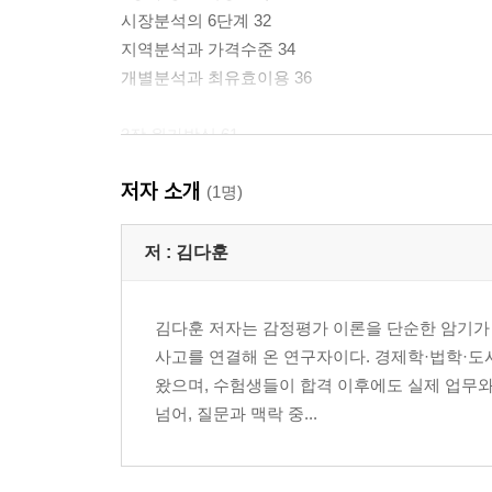
시장분석의 6단계 32
지역분석과 가격수준 34
개별분석과 최유효이용 36
3장 원가방식 61
원가방식의 본질 62
저자 소개
원가 63
(1명)
감가수정 65
물건별 원가방식 감정평가 68
저 :
김다훈
4장 수익방식 95
김다훈 저자는 감정평가 이론을 단순한 암기가 
수익방식의 논리 96
사고를 연결해 온 연구자이다. 경제학·법학·도
순수익 97
왔으며, 수험생들이 합격 이후에도 실제 업무와
자본환원율 98
넘어, 질문과 맥락 중...
환원율과 할인율의 관계 107
5장 비교방식 123