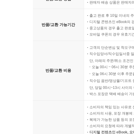
판매자 배송 상품은 판매자와
출고 완료 후 10일 이내의 
디지털 콘텐츠인 eBook의 
반품/교환 가능기간
중고상품의 경우 출고 완료일
모바일 쿠폰의 경우 유효기간(
고객의 단순변심 및 착오구
직수입양서/직수입일서중 일
단, 아래의 주문/취소 조건인
오늘 00시 ~ 06시 30분 
반품/교환 비용
오늘 06시 30분 이후 주문
직수입 음반/영상물/기프트 
단, 당일 00시~13시 사이
박스 포장은 택배 배송이 가
소비자의 책임 있는 사유로 
소비자의 사용, 포장 개봉에 
복제가 가능한 상품 등의 포장을 
소비자의 요청에 따라 개별
디지털 컨텐츠인 eBook, 