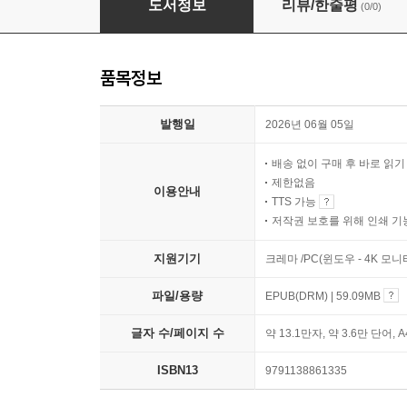
도서정보
리뷰/한줄평
(0/0)
품목정보
발행일
2026년 06월 05일
배송 없이 구매 후 바로 읽
제한없음
이용안내
TTS 가능
저작권 보호를 위해 인쇄 기
지원기기
크레마 /PC(윈도우 - 4K 모
파일/용량
EPUB(DRM) | 59.09MB
글자 수/페이지 수
약 13.1만자, 약 3.6만 단어, 
ISBN13
9791138861335