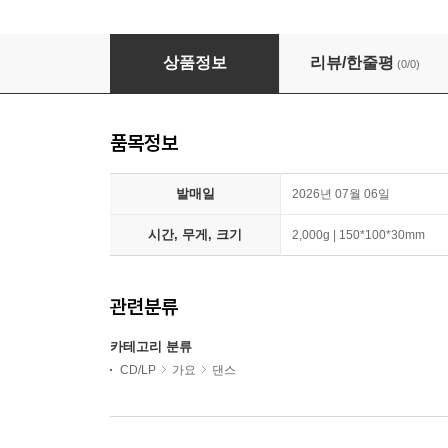
i-dle (아이들) - 미니앨범 9집 : We made [Gimme 
상품정보
리뷰/한줄평
(0/0)
품목정보
발매일
2026년 07월 06일
시간, 무게, 크기
2,000g | 150*100*30mm
관련분류
카테고리 분류
CD/LP
가요
댄스