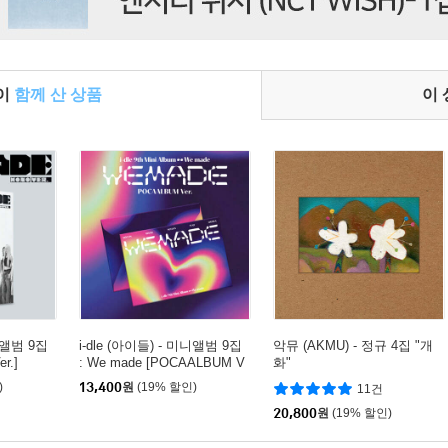
들이
함께 산 상품
이
미니앨범 9집
i-dle (아이들) - 미니앨범 9집
악뮤 (AKMU) - 정규 4집 "개
r.]
: We made [POCAALBUM V
화"
er.]
)
13,400
원
(19% 할인)
11건
20,800
원
(19% 할인)