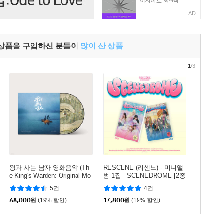
AD
 상품을 구입하신 분들이
많이 산 상품
1
/3
왕과 사는 남자 영화음악 (Th
RESCENE (리센느) - 미니앨
e King's Warden: Original Mo
범 1집 : SCENEDROME [2종
tion Picture Soundtrack Musi
중 1종 랜덤발송]
5건
4건
c By 달파란) [픽쳐디스크 L
P]
68,000
원
(19% 할인)
17,800
원
(19% 할인)