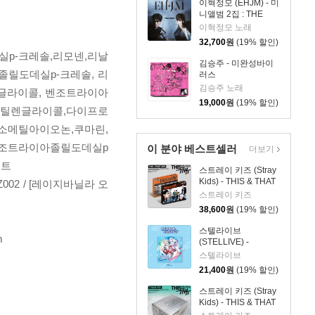
이혁정모 (EHJM) - 미
니앨범 2집 : THE
MEN
이혁정모 노래
32,700
원
(19% 할인)
실p-크레솔,리모넨,리날
김승주 - 미완성바이
졸릴도데실p-크레솔, 리
러스
김승주 노래
렌글라이콜, 벤조트라이아
19,000
원
(19% 할인)
,부틸렌글라이콜,다이프로
소메틸아이오논,쿠마린,
 벤조트라이아졸릴도데실p
이 분야 베스트셀러
더보기
이트
스트레이 키즈 (Stray
Kids) - THIS & THAT
Z002 / [레이지바닐라 오
[2종 SET]
스트레이 키즈
38,600
원
(19% 할인)
스텔라이브
m
(STELLIVE) -
STELLIVE Cliche 1st
스텔라이브
EP 「Colorful
21,400
원
(19% 할인)
Strokes」 - CD Ver.
스트레이 키즈 (Stray
Kids) - THIS & THAT
[TRUCK VER.]