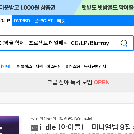
D/LP
DVD/BD
문구
/GIFT
티켓
장안내
채널예스
사락
예스펀딩
클래스24
독서유형검사
RBTI Lab
독서유형검사
크클 심야 독서 모임
OPEN
i-dle (아이들) 미니앨범 9집 [We made]
i-dle (아이들) - 미니앨범 9집 :
CD