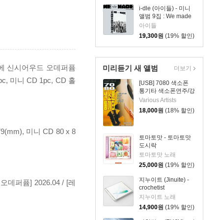
i-dle (아이들) - 미니
앨범 9집 : We made
[Mono Ver.]
아이들
19,300
원
(19% 할인)
, 로에 신시어우드 오데퍼퓸
미리듣기 새 앨범
더보기
 미니 CD 1pc, CD 홀
[USB] 7080 색소폰
통기타 색소폰연주/강
승용
Various Artists
18,000
원
(18% 할인)
9(mm), 미니 CD 80 x 8
토마토맛 - 토마토맛
도시락
토마토맛 노래
25,000
원
(19% 할인)
지누이트 (Jinuite) -
오데퍼퓸] 2026.04 / [레
crochetist
지누이트 노래
14,900
원
(19% 할인)