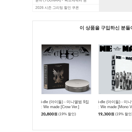
윤하 (YOUNHA) - '써브캐릭터 원'
2026 시즌 그리팅 할인 쿠폰
이 상품을 구입하신 분
i-dle (아이들) - 미니앨범 9집
i-dle (아이들) - 
: We made [Crow Ver.]
: We made [Mono Ve
20,800
원
(19% 할인)
19,300
원
(19% 할인