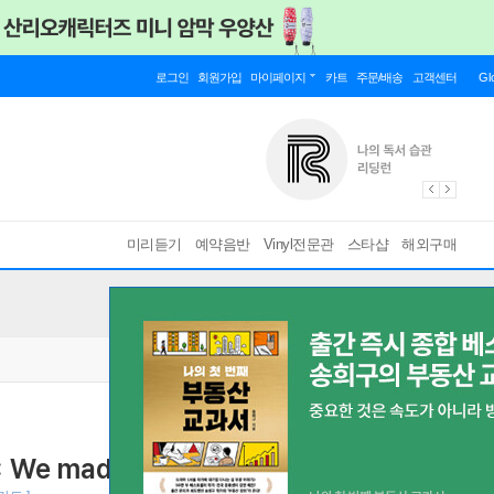
로그인
회원가입
마이페이지
카트
주문/배송
고객센터
Gl
미리듣기
예약음반
Vinyl전문관
스타샵
해외구매
 We made [Gimme Dat Love Ver.]
[ 퍼