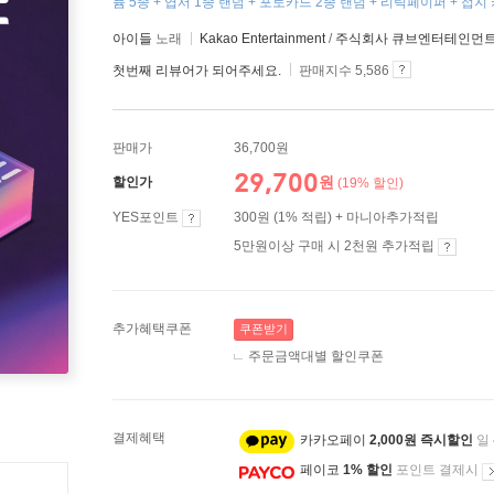
퓸 5종 + 엽서 1종 랜덤 + 포토카드 2종 랜덤 + 리릭페이퍼 + 접지 
아이들
노래
Kakao Entertainment
/
주식회사 큐브엔터테인먼
첫번째 리뷰어가 되어주세요.
판매지수 5,586
판매가
36,700원
29,700
원
할인가
(19% 할인)
YES포인트
300원 (1% 적립) + 마니아추가적립
5만원이상 구매 시 2천원 추가적립
추가혜택쿠폰
쿠폰받기
주문금액대별 할인쿠폰
결제혜택
카카오페이
2,000원 즉시할인
일
페이코
1% 할인
포인트 결제시