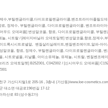
료,정제수,부틸렌글라이콜,다이프로필렌글라이콜,벤조트라이아졸릴도데
 향료, 정제수, 부틸렌글라이콜, 다이프로필렌글라이콜, 벤조트라이아
[신시어우드 오데퍼퓸] 변성알코올, 향료, 다이프로필렌글라이콜, 부틸
유제놀, 시트랄 / [레이지바닐라 오데토일렛] 변성알코올,향료,정제수
이드록시시트로넬알, 벤질살리실레이트,벤질벤조에이트,알파-아이
 변성알코올, 향료, 정제수, 부틸렌글라이콜, 다이프로필렌글라이콜,
올, 시트로넬올, 리날룰, 아이소유제놀, 유제놀, 시트랄, 벤질벤조에
리즈 오데토일렛] B25Z001, C04Z002 / [신시어우드 오데퍼퓸] C19
001
지털1로 205-16 , 3층내 (가산동)/www.loe-cosmetics.co
대소면 대금로196번길 17-12
차산로 83 (성수동2가)