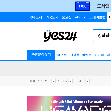
국내도서
외국도서
중고샵
eBook
크레마클럽
C
빠른분야찾기
베스트
신상품
이벤트
바이백
매
웰컴
CD/LP
가요
댄스