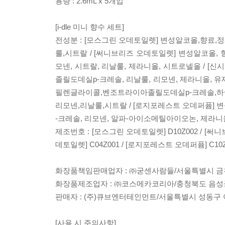
용량 : 2.6mL x 5개입
[i-dle 미니 향수 세트]
전성분 : [모스그린 오데토일렛] 변성알코올,향
룰,시트랄 / [써니브리즈 오데토일렛] 변성알코올,
모넨, 시트랄, 리날룰, 제라니올, 시트로넬올 / 
졸릴도데실p-크레솔, 리날룰, 리모넨, 제라니올, 
필렌글라이콜,벤조트라이아졸릴도데실p-크레솔,하
리모넨,리날룰,시트랄 / [로지포레스트 오데퍼퓸]
-크레솔, 리모넨, 알파-아이소메틸아이오논, 제라니
제조번호 : [모스그린 오데토일렛] D10Z002 / [써니브
데토일렛] C04Z001 / [로지포레스트 오데퍼퓸] C10Z
화장품책임판매업자 : ㈜굳센사람들/서울특별시 금천구 가산디
화장품제조업자 : ㈜코스메카코리아/충청북도 음성군 
판매자 : (주)큐브엔터테인먼트/서울특별시 성동구 아
[사용 시 주의사항]