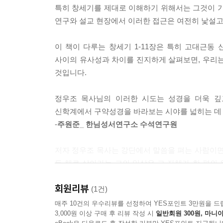
특히 창세기를 제대로 이해하기 위해서는 그것이 기
실을 설명하고자 만든 ‘신화’(Myth가 소수에 의
연구와 설교 현장에서 이러한 접근은 여전히 낯설고
--- pp.50-51
이 책이 다루는 창세기 1-11장은 특히 고대근동
최초의 성전은 단순히 크고 장엄한 종교시설이 아
사이의 유사성과 차이를 진지하게 살펴보면, 우리는
오늘 우리가 살아가는 일상을 굳이 그리스도교적 
것입니다.
칠해야만 우리 몸이 성전이 되는 게 아닙니다. 다
꾸미길 원하신다는 사실을 기억하면 됩니다. 모든 
정우조 목사님의 이러한 시도는 성경을 더욱 깊
것이야말로 우주적 성전의 청지기로 창조된 우리의 
신학계에서 구약성경을 바라보는 시야를 넓히는 데 
--- pp.68-69
-
주원준_ 한님성서연구소 수석연구원
고대근동 세계는 여성에게 매우 억압적이었지만, 
저자 정우조 목사는 강단에서 말씀을 펴는 사람이면
럼에도 불구하고 교회의 역사 속에서 많은 이들이 ‘
든 채로 살아가는 그의 일상은 그 자체가 한 편의 원
된 단어는 정확히 말하면 ‘이 사람이 없으면 나는--
11장이 펼쳐 보이는 가장 원초적인 인간의 풍경들이
니라는 뜻입니다. 남성은 그 자체로 미완성입니다.
회원리뷰
풍경이 펼쳐집니다. 저자는 전통이라는 익숙한 링
(1건)
역시 마찬가지입니다. 남성과 여성 서로가 서로에게 
처리해 버리려는 헤이메이커(haymaker, 온 힘
매주 10건의 우수리뷰를 선정하여 YES포인트 3만원을 드
리자면 ‘돕는 배필’이란 바로 ‘형제자매’요 ‘이웃’입니
3,000원 이상 구매 후 리뷰 작성 시
일반회원 300원, 마니아
이야기”로 다시 세우고, 길가메시 서사시와 아트라
--- pp.87-88