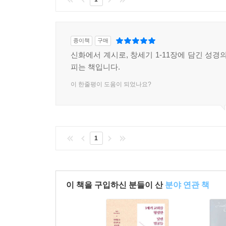
존재를 비추는 거울처럼 사용합니다. 그래서 독자로
만듭니다.
종이책
구매
또한 이 책은 “신화”라는 개념을 통해 오히려 성
신화에서 계시로, 창세기 1-11장에 담긴 성경
폭력과 권력, 제국과 욕망을 얼마나 독특하게 바라
피는 책입니다.
새롭게 이해하게 만드는 급진적인 이야기임을 발견
이 한줄평이 도움이 되었나요?
창세기를 새롭게 읽고 싶은 분들, 신화와 성경의 관
궁금했던 이들에게도 이 책은 통찰과 사유의 기쁨을
우리 자신의 이야기가 되어 있을 것입니다.
1
-
전원희_ 오후다섯시교회, 『우리의 춤은 변하여 
창조 이야기, 대홍수 이야기는 성경 말고 다른 고
분들이 종종 있습니다. 그러면 저는 이렇게 대답합니
이 책을 구입하신 분들이 산
분야 연관 책
다른 신화에 성경과 비슷한 이야기가 있다는 것이
그들은 꾸준히 이집트 신화, 메소포타미아 신화,