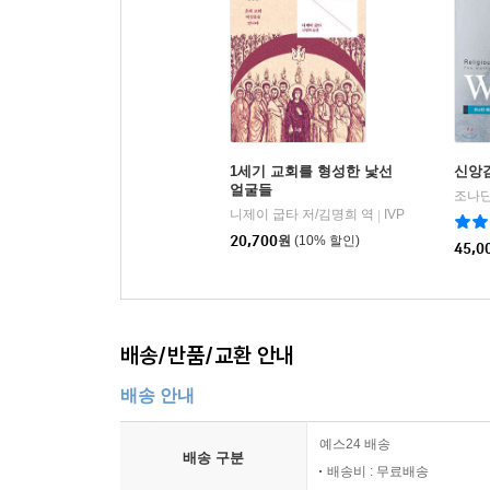
이전과는 아주 다른 취지로 그 이야기들을 재구성
이야기가 담겨있습니다. 그것이 성경을 유일무이한
이 책은 그 요소들을 잘 정리해서 우리에게 알려
읽어봅시다. 왜 이 이야기가 당시에 특별했는지, 
-
차성진_ 모두교회, 유튜브 ‘엠마오연구소’ 운영자
1세기 교회를 형성한 낯선
신앙
얼굴들
창세기 1-11장을 어떻게 설교해야 할까요? 이 질
니제이 굽타 저/김명희 역
IVP
|
외피를 너무 의식한 나머지 텍스트의 힘 자체를 포기
20,700
원
(10% 할인)
45,0
제3의 길을 제시합니다.
저자는 먼저 창세기가 처음 기록되었을 때, 그것을 처음
배송/반품/교환 안내
엘리쉬가 마르둑의 창조를 노래하고, 길가메시 
아니었습니다. 그것은 논쟁이었고 도발이었으며, 정면 돌파
배송 안내
통해 촘촘히 추적해갑니다. 창조에서 타락으로, 
신학 서사임을 설득력 있게 증명합니다.
예스24 배송
배송 구분
배송비 : 무료배송