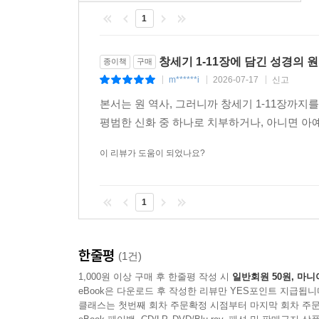
이 책이 좋은 이유를 하나만 더 말하자면, 신학과 
안에도 무수히 많다는 사실입니다. 그래서 주님은 
1
운동 사이를 오가는 사람의 땀냄새가 본문 곳곳에 
--- p.153
결국 “오늘 우리의 일상은 어떠한가”로 독자의 멱살을
좋고 소그룹에서 함께 펼쳐도 좋도록 친절하게 마
창세기 1-11장에 담긴 성경의 
종이책
구매
하나님 나라를 바라보는 신자들은 개인의 윤리적 
신앙에 지친분, 익숙해진 창세기가 더는 가슴에 와닿
m******i
2026-07-17
신고
|
|
|
이루기 위해 함께 협력하여 선을 이뤄낼 책무가 있
그리고 권투 하는 목사의 말씀 펀치에 한번 제대로
한 억압과 착취가 당연하다는 그런 가치를 받아들이
본서는 원 역사, 그러니까 창세기 1-11장까지
-
이상환_ 독립연구가, 『Re:성경을 읽다』 저자
있는 자와 없는 자를 구분해서 대하며, 힘과 돈의 
평범한 신화 중 하나로 치부하거나, 아니면 
로 우리가 될 것입니다.
신앙 고백은 해석된 역사라는 토대 위에서 형성됩니
이 리뷰가 도움이 되었나요?
--- pp.183-184
됩니다. 우리가 가진 성경은 그렇게 수많은 시대의
전제 위에서 시작해야 하지 않을까 생각해 봅니다.
대홍수 심판 내러티브를 읽으며, 최종적 심판과 구원
1
은 아닐까 생각해봅니다. 구약성경에서도 단 한번
이 책은 우리에게 이런 읽기의 시작이 어떤 것인지
마치 종말과 새시작의 구도인 것처럼 보이는 일들
고대 근동이라는 ‘인지 환경’, 즉 당시 공유된 지
고, 그렇게 다시 출발하게 되는 새 창조와 같은 
한줄평
(1건)
표현들, 이야기를 구성하는 방식과 고대의 신앙 형태
--- pp.216-217
1,000원 이상 구매 후 한줄평 작성 시
일반회원 50원, 마니
eBook은 다운로드 후 작성한 리뷰만 YES포인트 지급됩니
하지만 ‘모든 이야기의 시작’이 되는 이 이야기가
무지개로 번역된 히브리어는 ‘케세트’입니다. 한데 
클래스는 첫번째 회차 주문확정 시점부터 마지막 회차 주문
이야기를 저항문학으로 이해합니다. 다른 여타의