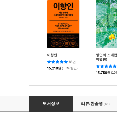
이향인
양면의 조개껍
특별판)
88건
15,210
원
(10% 할인)
15,750
원
(10
모든 이야기의 시작
도서정보
리뷰/한줄평
(1/1)