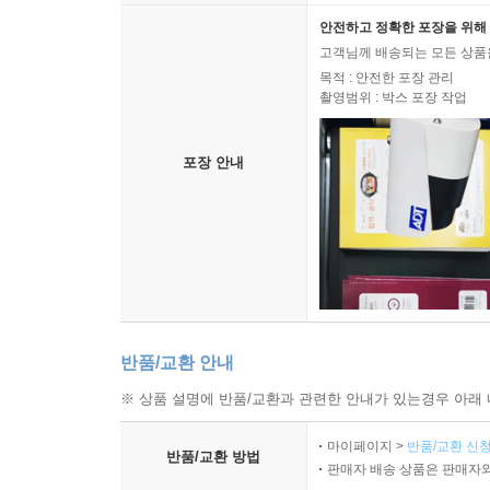
저자는 존 월튼(John Walton)의 기능적 창조론
안전하고 정확한 포장을 위해 
목회적 통찰을 덧입혔습니다. 더 중요한 것은 루돌프 불
고객님께 배송되는 모든 상품을
언어를 해체하는 방향으로 흘렀다면, 정우조 목사의
목적 : 안전한 포장 관리
촬영범위 : 박스 포장 작업
태양과 달과 바다 괴수를 신의 자리에서 끌어내려 
계시의 권위를 해체하지 않고, 오히려 강화하는 것
포장 안내
“창조기사는 하나님의 존재와 창조를 ‘변증’하기 
전복시키는 하나님의 통치를 선언하는 이야기입니다
무게중심이 이동합니다. 변증에서 선포로, 방어에서 
이 책이 가장 절실한 독자가 있습니다. 창조와 진
들었지만 어디서 시작해야 할지 몰라 막막했던 신
반품/교환 안내
흔들리면서도 그 흔들림을 아무에게도 말하지 못했던
※ 상품 설명에 반품/교환과 관련한 안내가 있는경우 아래 
이 책을 읽으면서 저의 창세기 설교의 약점이 보였
마이페이지 >
반품/교환 신청
반품/교환 방법
변증인지도 명확하게 구분하지 못한 채로 말입니
판매자 배송 상품은 판매자와
선언하시는 그 장면—이것이 하나님의 자기 극복