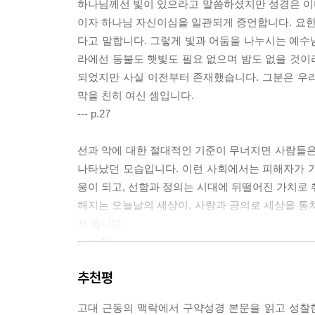
하나님께선 빛이 있으라고 말씀하셨지만 성경은 이미
이자 하나님 자신이심을 일관되게 증언합니다. 요한복
다고 말합니다. 그렇게 빛과 어둠을 나누시는 예수
라에선 등불도 햇빛도 필요 없으며 밤도 없을 것이
되었지만 사실 이전부터 존재했습니다. 그분은 우
막을 친히 여신 셈입니다.
--- p.27
선과 악에 대한 절대적인 기준이 무너지면 사람들은
나타났던 모습입니다. 이런 사회에서는 피해자가 
웅이 되고, 선함과 정의는 시대에 뒤떨어진 가치로 
해지는 오늘날의 세상이, 사랑과 공의로 세상을 통치
저 듭니다.
--- p.40
추천평
신의 아들이자 형상은 이처럼 권력층에만 적용되던
하게 여겼습니다. 따라서 신의 형상 혹은 아들이라 
고대 근동의 맥락에서 구약성경 본문을 읽고 성찰한
자연 영역의 지배자들이었는데, 지배계급은 그 신들의