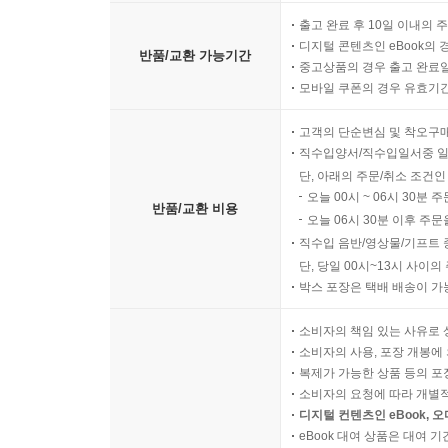
받았습니다. 이 책을 사십시오. 그리고 처음부터 
출고 완료 후 10일 이내의 
디지털 콘텐츠인 eBook의 
- 김관성 (낮은담 침례교회)
반품/교환 가능기간
중고상품의 경우 출고 완료일
모바일 쿠폰의 경우 유효기간(
고객의 단순변심 및 착오구
직수입양서/직수입일서중 일
단, 아래의 주문/취소 조건인
오늘 00시 ~ 06시 30분 
반품/교환 비용
오늘 06시 30분 이후 주문
직수입 음반/영상물/기프트 
단, 당일 00시~13시 사이
박스 포장은 택배 배송이 가
소비자의 책임 있는 사유로 
소비자의 사용, 포장 개봉에 
복제가 가능한 상품 등의 포장을 
소비자의 요청에 따라 개별
디지털 컨텐츠인 eBook, 
eBook 대여 상품은 대여 기