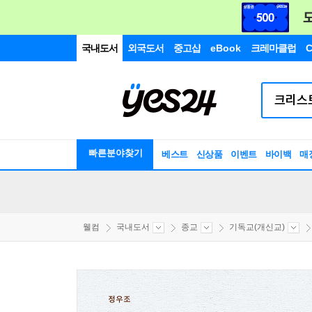
국내도서
외국도서
중고샵
eBook
크레마클럽
C
빠른분야찾기
베스트
신상품
이벤트
바이백
매
웰컴
국내도서
종교
기독교(개신교)