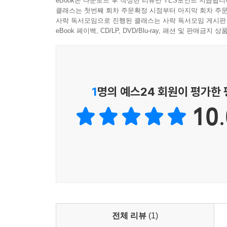
eBook은 다운로드 후 작성한 리뷰만 YES포인트 지급됩니
성경이 그 이야기들과 닮아 보이는 지점을 회피
클래스는 첫번째 회차 주문확정 시점부터 마지막 회차 주문
보여줍니다. 그 솜씨가 마치 나비처럼 날아 벌처
사락 독서모임으로 진행된 클래스는 사락 독서모임 게시판
길가메시 서사시와 같은 신화에서 심판은 인류의 멸
가슴 한복판을 정확하게 때려옵니다. 책의 흐름은 
eBook 페이백, CD/LP, DVD/Blu-ray, 패션 및 판매금
합니다. 하나님이 그들을 위해 직접 ‘가죽옷’을 지
흙으로 빚어져 코에 숨이 들어간, 우주 성전을 
아픈 이별이었지만 그 과정에서 하나님은 화염검으로
그려지고, 그 안에서 부부와 공동체의 의미가 두텁
려하십니다(은혜. 이는 심판의 목적이 파괴가 아니
틀고 있다”라고 말하는데, 이건 페이크와 진짜 펀치
--- p.127
여자의 후손의 대립”으로 다시 읽히고, 노아 홍수는
1
명의 예스24 회원이 평가한
끝을 알리는 종소리가, 곧바로 다음 라운드의 시
하나님은 예배를 받으시기 전에 먼저 예배자를 받
10.
보여줍니다. 노아를 “기억하신” 하나님(창8:1)에
이자 영적인 자기 위로에 지나지 않습니다. 이는 
닿습니다. 모든 라운드의 끝에는 결국 한 분, 예수
리의 마음 가장 깊은 곳까지 감찰하시는 분이시며 
나님은 예배자가 아닌 그의 예배를 받으실 수 없었
생각해 보면 저자가 섬기는 교회의 이름부터가 “광
--- pp.140-141
부서지는 자리입니다. 저자는 그 광야를 오래 통과해
적도 있는 사람이지요. 그러나 그는 매번 다시 링 
가인에서 라멕으로, 그리고 훗날 네피림까지 이어
끝난 자리에 다시 시작되는 창조를 그릴 때, 그 
으로 몰아가면서까지 자신의 이득을 취하고 폭력과
무게가 달라진다는 사실을, 이 책을 읽다 보면 새삼
칙을 무시하고, 정욕을 따라 마음대로 짝을 취하는 
전체 리뷰
(1)
님의 존재를 멸시하고 조롱하면서 이 세상을 망가뜨리