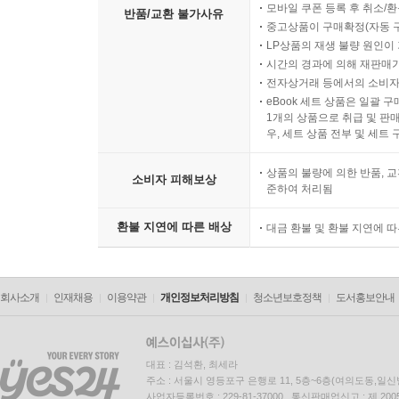
모바일 쿠폰 등록 후 취소/환
반품/교환 불가사유
중고상품이 구매확정(자동 
LP상품의 재생 불량 원인이 기
시간의 경과에 의해 재판매가
전자상거래 등에서의 소비자
eBook 세트 상품은 일괄 
1개의 상품으로 취급 및 판매
우, 세트 상품 전부 및 세트
상품의 불량에 의한 반품, 교
소비자 피해보상
준하여 처리됨
환불 지연에 따른 배상
대금 환불 및 환불 지연에 
회사소개
인재채용
이용약관
개인정보처리방침
청소년보호정책
도서홍보안내
대표 : 김석환, 최세라
주소 : 서울시 영등포구 은행로 11, 5층~6층(여의도동,일신
사업자등록번호 : 229-81-37000 통신판매업신고 : 제 200