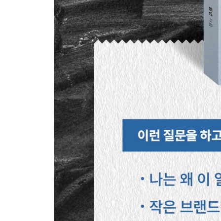
시작은 언제나 마음에서 비롯된다
불안은 책임의 다른 이름
멀리 내다보지 않으면 가까운 곳에서 근심이 생긴
돈이 목적이 아닌 브랜딩
완벽함의 역설
겸손이 만드는 격차
방향을 잃지 않는다는 것
갑을 관계가 아닌 파트너
정답보다 중요한 스스로 찾는 힘
나만의 인정 욕구
아름다움과 고통의 경계에서
내가 좋아하는 것으로 먹고살 수 있을까?
겉보다 속
취미와 사업은 다르다
참고자료