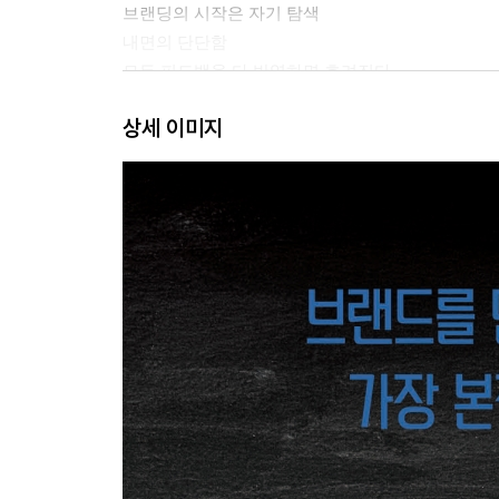
브랜딩의 시작은 자기 탐색
내면의 단단함
모든 피드백을 다 반영하면 흐려진다
브랜딩은 To Be가 아니라 Born To Be다
상세 이미지
CHAPTER 2 사고: 생각이 브랜드를 만든다
크리스마스처럼 기억되는 브랜드
의미를 찾는 질문
‘이야기’로 기억되고, ‘감정’으로 소비된다
이미 가진 것을 다시 보게 만드는 힘
보이지 않는 가치는 더욱 분명해야 한다
창의성의 5단계
중심 시력과 주변 시력
일에 대한 진실된 사랑과 넘치는 애정
공부는 현장에서
오래가는 브랜드는 본질을 지킨다
성공의 정의