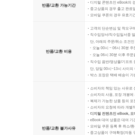
디지털 콘텐츠인 eBook의 
반품/교환 가능기간
중고상품의 경우 출고 완료일
모바일 쿠폰의 경우 유효기간(
고객의 단순변심 및 착오구
직수입양서/직수입일서중 일
단, 아래의 주문/취소 조건인
오늘 00시 ~ 06시 30분 
반품/교환 비용
오늘 06시 30분 이후 주문
직수입 음반/영상물/기프트 
단, 당일 00시~13시 사이
박스 포장은 택배 배송이 가
소비자의 책임 있는 사유로 
소비자의 사용, 포장 개봉에 
복제가 가능한 상품 등의 포장을 
소비자의 요청에 따라 개별
디지털 컨텐츠인 eBook, 
eBook 대여 상품은 대여 기
모바일 쿠폰 등록 후 취소/환
반품/교환 불가사유
중고상품이 구매확정(자동 