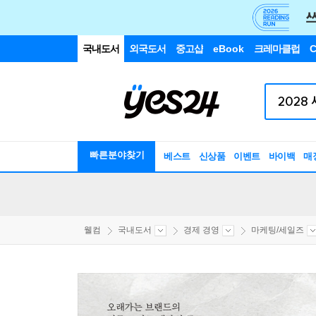
국내도서
외국도서
중고샵
eBook
크레마클럽
C
빠른분야찾기
베스트
신상품
이벤트
바이백
매
웰컴
국내도서
경제 경영
마케팅/세일즈