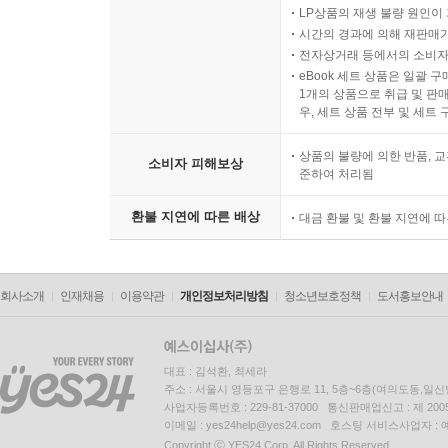
LP상품의 재생 불량 원인이 기
시간의 경과에 의해 재판매가
전자상거래 등에서의 소비자
eBook 세트 상품은 일괄 
1개의 상품으로 취급 및 판매
우, 세트 상품 전부 및 세트
상품의 불량에 의한 반품, 교
소비자 피해보상
준하여 처리됨
환불 지연에 따른 배상
대금 환불 및 환불 지연에 
회사소개
인재채용
이용약관
개인정보처리방침
청소년보호정책
도서홍보안내
대표 : 김석환, 최세라
주소 : 서울시 영등포구 은행로 11, 5층~6층(여의도동,일신
사업자등록번호 : 229-81-37000 통신판매업신고 : 제 200
이메일 : yes24help@yes24.com 호스팅 서비스사업자 :
Copyright ⓒ YES24 Corp. All Rights Reserved.