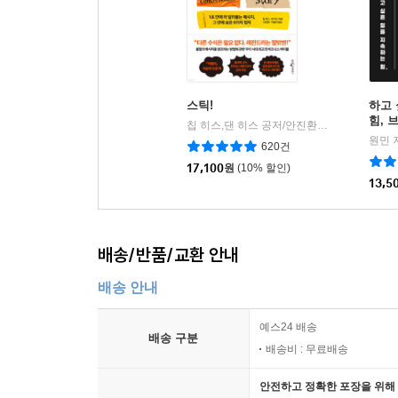
스틱!
하고 
힘, 
칩 히스,댄 히스 공저/안진환,박슬라 공역
웅
|
원민 
620건
17,100
원
(10% 할인)
13,5
배송/반품/교환 안내
배송 안내
예스24 배송
배송 구분
배송비 : 무료배송
안전하고 정확한 포장을 위해 