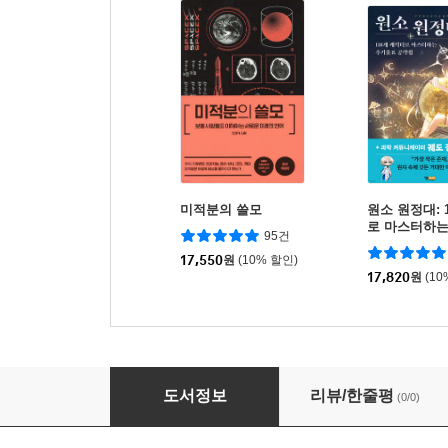
미적분의 쓸모
원소 원정대: 
로 마스터하는
95건
략집
17,550
원
(10% 할인)
17,820
원
(10
브랜드를 만드는 일과 삶
도서정보
리뷰/한줄평
(0/0)