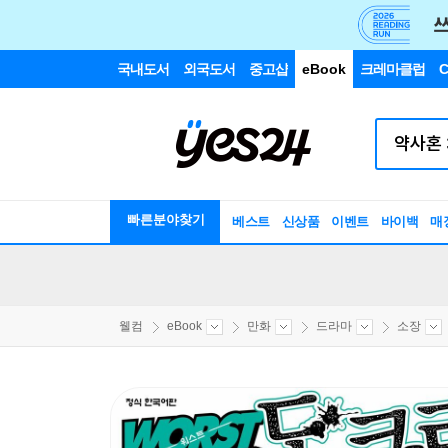
국내도서
외국도서
중고샵
eBook
크레마클럽
C
빠른분야찾기
베스트
신상품
이벤트
바이백
매
웰컴
eBook
만화
드라마
소장