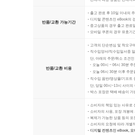
출고 완료 후 10일 이내의 
디지털 콘텐츠인 eBook의 
반품/교환 가능기간
중고상품의 경우 출고 완료일
모바일 쿠폰의 경우 유효기간(
고객의 단순변심 및 착오구
직수입양서/직수입일서중 일
단, 아래의 주문/취소 조건인
오늘 00시 ~ 06시 30분 
반품/교환 비용
오늘 06시 30분 이후 주문
직수입 음반/영상물/기프트 
단, 당일 00시~13시 사이
박스 포장은 택배 배송이 가
소비자의 책임 있는 사유로 
소비자의 사용, 포장 개봉에 
복제가 가능한 상품 등의 포장을 
소비자의 요청에 따라 개별
디지털 컨텐츠인 eBook, 