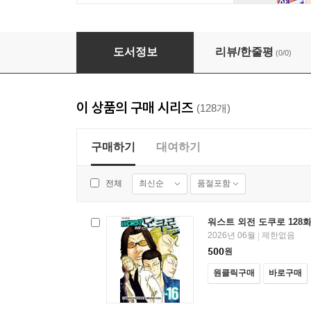
워스트 외전 도쿠로 122화
도서정보
리뷰/한줄평
(0/0)
이 상품의 구매 시리즈
(128개)
구매하기
대여하기
최신순
품절포함
전체
워스트 외전 도쿠로 128
2026년 06월
제한없음
|
500
원
원클릭구매
바로구매