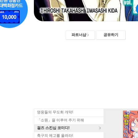
파트너샵
공유하기
영웅들의 무도회 개막!
「소원」을 이루어 주기 위해
걸즈 스킨십 코미디!
축구의 에고를 울려라!