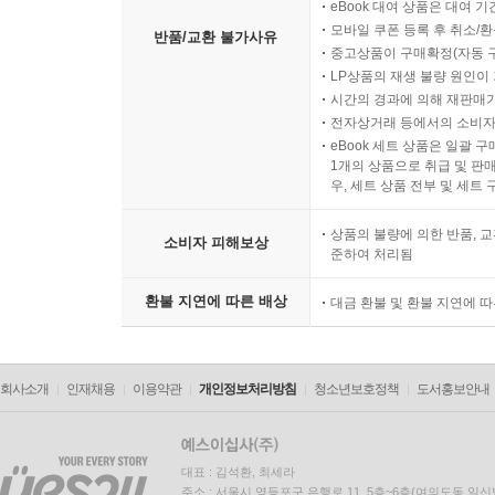
eBook 대여 상품은 대여 기
모바일 쿠폰 등록 후 취소/환
반품/교환 불가사유
중고상품이 구매확정(자동 
LP상품의 재생 불량 원인이 기
시간의 경과에 의해 재판매가
전자상거래 등에서의 소비자
eBook 세트 상품은 일괄 
1개의 상품으로 취급 및 판매
우, 세트 상품 전부 및 세트
상품의 불량에 의한 반품, 교
소비자 피해보상
준하여 처리됨
환불 지연에 따른 배상
대금 환불 및 환불 지연에 
회사소개
인재채용
이용약관
개인정보처리방침
청소년보호정책
도서홍보안내
대표 : 김석환, 최세라
주소 : 서울시 영등포구 은행로 11, 5층~6층(여의도동,일신