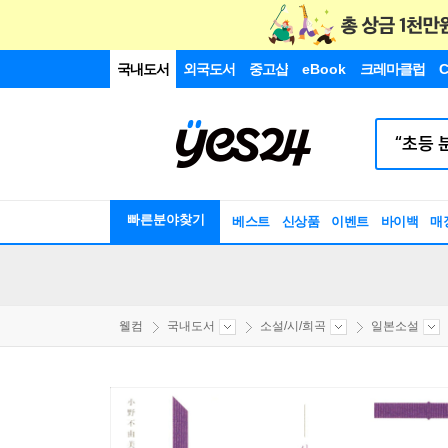
국내도서
외국도서
중고샵
eBook
크레마클럽
C
빠른분야찾기
베스트
신상품
이벤트
바이백
매
웰컴
국내도서
소설/시/희곡
일본소설