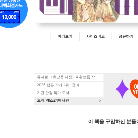
미리보기
사이즈비교
공유하기
뮤지컬 〈휴남동 서점〉X 황보름 작가 북토크
2026 젊은 작가 1위 : 청예
기간 한정 특가 도서
오직, 예스24에서만
이 책을 구입하신 분