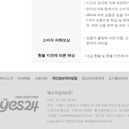
시간의 경과에 의해 재판매가
전자상거래 등에서의 소비자
eBook 세트 상품은 일괄 
1개의 상품으로 취급 및 판매
우, 세트 상품 전부 및 세트
상품의 불량에 의한 반품, 교
소비자 피해보상
준하여 처리됨
환불 지연에 따른 배상
대금 환불 및 환불 지연에 
회사소개
인재채용
이용약관
개인정보처리방침
청소년보호정책
도서홍보안내
대표 : 김석환, 최세라
주소 : 서울시 영등포구 은행로 11, 5층~6층(여의도동,일신
사업자등록번호 : 229-81-37000 통신판매업신고 : 제 200
이메일 : yes24help@yes24.com 호스팅 서비스사업자 :
Copyright ⓒ YES24 Corp. All Rights Reserved.