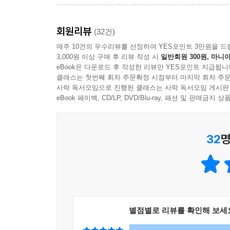
모습이 등장하고, 취미동이라는 재국의 신선의 거처
회원리뷰
경국의 왕, 방국의 폐위된 공주, 해객 출신의 하급
(32건)
점이다. 경국의 왕에 오른 요코는 십이국 세계에 대
매주 10건의 우수리뷰를 선정하여 YES포인트 3만원을 드
3,000원 이상 구매 후 리뷰 작성 시
일반회원 300원, 마니아
하는지조차 모르겠다. 하지만 ‘좋은 나라’가 어떤 
eBook은 다운로드 후 작성한 리뷰만 YES포인트 지급됩니
클래스는 첫번째 회차 주문확정 시점부터 마지막 회차 주문
쇼케이는 공주로서의 지위를 박탈당하고 하녀가 된다
사락 독서모임으로 진행된 클래스는 사락 독서모임 게시판
위치에도 책임이 있고, 백성들의 생활을 알려고 하지
eBook 페이백, CD/LP, DVD/Blu-ray, 패션 및 판매금
이 세계에 오게 된 스즈는 십이국 세계의 말을 할 
이해해주지 않는 것이 괴로울 뿐이다.
32
명
쇼케이와 스즈는 주위를 둘러보지 않고 오로지 자
섞여 이 세계를 알아가려 노력한다. 쇼케이와 스
때문이다. 왕이 되기까지 많은 일을 겪으면서 자
처한 상황을 남 탓으로 돌리지 않고 스스로 해결해나
별점별로 리뷰를 확인해 보세
『달의 그림자 그림자의 바다』에서는 왕위에 오