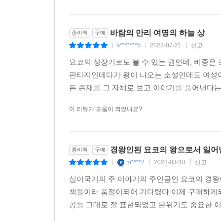
『달의 그림자 그림자의 바다』가 출간되며 대단원
마음을 사로잡아 900만 부(2015년 현재)에 달
바람의 만리 여명의 하늘 상
종이책
구매
달아주었다. 애니메이션은 첫 번째 에피소드인 『
s*******5
2023-07-21
신고
네 권을 묶은 45화로 이루어져 있으며 한국, 중국
|
|
|
형성하며 오늘날까지 인기를 이어왔다.
요코의 성장기로도 볼 수 있는 권인데, 비중은
판타지인데다가 왕이 나오는 소설인데도 여성이
든 존재를 그 자체로 보고 이야기를 풀어낸다는 
이 리뷰가 도움이 되었나요?
경왕인된 요코의 왕으로서 일어
종이책
구매
m****2
2023-03-18
신고
|
|
|
십이국기의 주 이야기의 주인공인 요코의 경왕
책들이라 품절이되어 기다렸다 이제 구매하게되
공들 그대로 잘 표현되었고 분위기도 중요한 이야