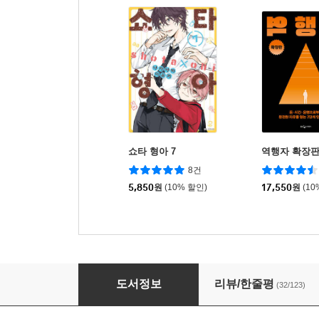
쇼타 형아 7
역행자 확장
8건
5,850
원
(10% 할인)
17,550
원
(10
바람의 만리 여명의 하늘 상
도서정보
리뷰/한줄평
(32/123)