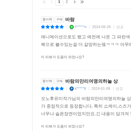
1
2
3#동의 해신 서의 창해
안국의 연왕 쇼류가 즉위한 지 5년쯤 됐을 때의 이
바람
종이책
구매
l******n
2024-06-26
신고
|
|
|
●‘십이국기’ 시리즈의 특징
애니메이션으로도 봤고 예전에 나온 그 파란색
북으로 볼수있는걸 더 갈망하는뎈ㅋㅋㅋ 아무래
치밀한 세계관과 매력적인 캐릭터, 깊이 있는 
불러일으킨 작품이다. 1992년 처음 소개된 이래 
이 리뷰가 도움이 되었나요?
20여 년이 훌쩍 지났지만 ‘십이국기’에 대한 성원은 여
모두에게 선택받아 저력을 과시했고, 아마존 재팬 Best
바람의만리여명의하늘 상
종이책
구매
엘릭시르의 ‘십이국기’ 시리즈는 신초샤 신장판을
k*****9
2024-01-09
신고
|
|
|
원고를 번역 출간한다. 미즈노 료의 『로도스도 전
판타지 소설 대표 일러스트 작가로 일컬어지는 야
오노후유미작가님의 바람의만리여명의하늘 상권
수 있도록 권두에 컬러 브로마이드로 넣었다.
가 중점적으로 등장합니다. 특히 쇼케이,스즈
너무나 슬픈장면이었지만요.긴 내용이 담겨져 
『마성의 아이』 집필중 배경이 되는 또 다른 세
이 리뷰가 도움이 되었나요?
기반의 이세계(異世界)를 무대로 한 판타지 작품이다