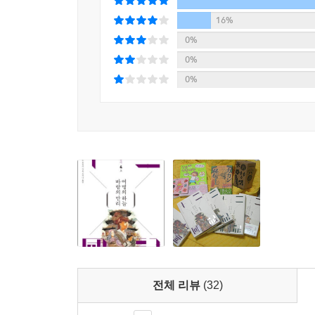
그동안 부정부패를 일삼은 관리들을 정리해야 하고
시리즈가 동화와도 같은 이상과 희망을 추구하는 기
16%
숨쉬고 있는 사람들은 현실의 인간들과 크게 다르
0%
존재하지만 갈등을 해소하는 주체는 영웅인 왕이 
0%
돌아보고 느끼길 바랐다. ‘십이국기’ 시리즈는 
0%
있으리라.
●현재까지 출간된 ‘십이국기’ 시리즈
0#마성의 아이
‘십이국기’ 시리즈의 프리퀄이라 할 수 있는 『마성
1#달의 그림자 그림자의 바다
‘십이국기’ 시리즈의 서막을 알리는 작품이다. 십
그리고 있다.
2#바람의 바다 미궁의 기슭
전체 리뷰
(32)
미숙한 기린이 왕을 선택하는 과정을 담은 십이국기
봉산의 모습이 그려져 있다.