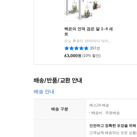
백은의 언덕 검은 달 1~4 세
트
오노 후유미 저/야마다 아키히로 그림/추지나,이진 역
357건
63,000
원
(10% 할인)
배송/반품/교환 안내
배송 안내
예스24 배송
배송 구분
배송비 : 무료배송
안전하고 정확한 포장을 위해 
고객님께 배송되는 모든 상품을