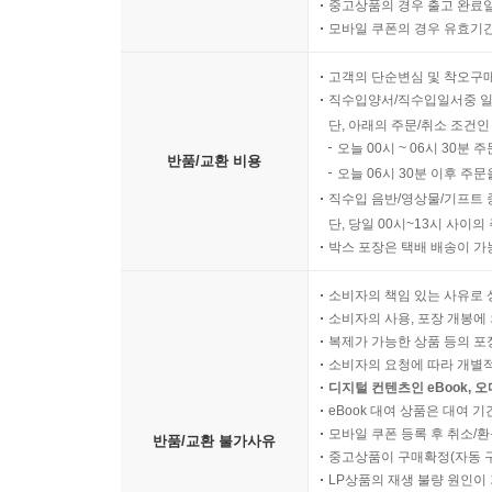
중고상품의 경우 출고 완료일
모바일 쿠폰의 경우 유효기간(
고객의 단순변심 및 착오구
직수입양서/직수입일서중 일
단, 아래의 주문/취소 조건인
오늘 00시 ~ 06시 30분 
반품/교환 비용
오늘 06시 30분 이후 주문
직수입 음반/영상물/기프트 
단, 당일 00시~13시 사이
박스 포장은 택배 배송이 가
소비자의 책임 있는 사유로 
소비자의 사용, 포장 개봉에 
복제가 가능한 상품 등의 포장을 
소비자의 요청에 따라 개별
디지털 컨텐츠인 eBook, 
eBook 대여 상품은 대여 기
모바일 쿠폰 등록 후 취소/환
반품/교환 불가사유
중고상품이 구매확정(자동 
LP상품의 재생 불량 원인이 기